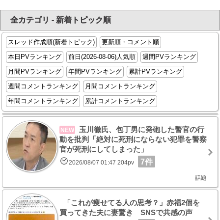
全カテゴリ - 新着トピック順
スレッド作成順(新着トピック)
更新順・コメント順
本日PVランキング
前日(2026-08-06)人気順
週間PVランキング
月間PVランキング
年間PVランキング
累計PVランキング
週間コメントランキング
月間コメントランキング
年間コメントランキング
累計コメントランキング
玉川徹氏、包丁男に発砲した警官の行
NEW
動を批判「絶対に死刑にならない犯罪を警察
官が死刑にしてしまった」
7件
2026/08/07 01:47 204pv
話題
「これが痩せてる人の思考？」赤福2個を
買ってきた夫に妻驚き SNSで共感の声