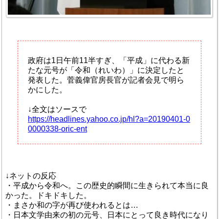
政府は1日午前11半すぎ、「平成」に代わる新
たな元号が「令和（れいわ）」に決定したと
発表した。菅義偉官房長官が記者会見で明ら
かにした。
↓全文はソースで
https://headlines.yahoo.co.jp/hl?a=20190401-0
0000338-oric-ent
↓ネットの反応
・平成から令和へ。この歴史的瞬間に生きられて本当に良
かった。ドキドキした。
・まさか和の字が再び使われるとは…
・日本文学由来の初の元号、日本にとって良き時代になり