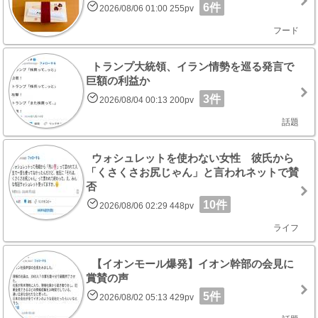
6件
2026/08/06 01:00 255pv
フード
トランプ大統領、イラン情勢を巡る発言で
巨額の利益か
3件
2026/08/04 00:13 200pv
話題
ウォシュレットを使わない女性 彼氏から
「くさくさお尻じゃん」と言われネットで賛
否
10件
2026/08/06 02:29 448pv
ライフ
【イオンモール爆発】イオン幹部の会見に
賞賛の声
5件
2026/08/02 05:13 429pv