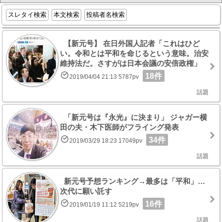
スレタイ検索
本文検索
投稿者名検索
【新元号】 在日外国人記者「これはひど
い。令和とは平和を命じるという意味。治安
維持法だ。さすがは日本会議の安倍政権」
18件
2019/04/04 21:13 5787pv
話題
「新元号は『永光』に決まり」 ジャガー横
田の夫・木下医師がフライング発表
34件
2019/03/29 18:23 17049pv
話題
新元号予想ランキング→最多は「平和」…
次代に願い託す
16件
2019/01/19 11:12 5219pv
話題