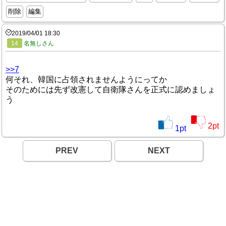
削除
編集
2019/04/01 18:30
14
名無しさん
>>7
何それ、韓国に占領されませんようにってか
そのためには先ず改憲して自衛隊さんを正式に認めましょ
う
2
pt
1
pt
PREV
NEXT