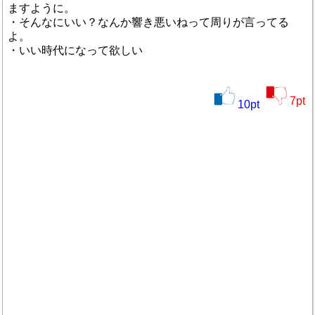
ますように。
・そんなにいい？なんか響き悪いねって周りが言ってる
よ。
・いい時代になって欲しい
7
pt
10
pt