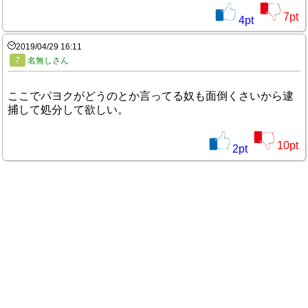
7
pt
4
pt
2019/04/29 16:11
7
名無しさん
ここでパヨクがどうのとか言ってる奴も面倒くさいから逮
捕して処分して欲しい。
10
pt
2
pt