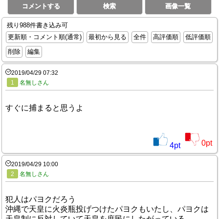
コメントする
検索
画像一覧
残り988件書き込み可
更新順・コメント順(通常)
最初から見る
全件
高評価順
低評価順
削除
編集
2019/04/29 07:32
1
名無しさん
すぐに捕まると思うよ
0
pt
4
pt
2019/04/29 10:00
2
名無しさん
犯人はパヨクだろう
沖縄で天皇に火炎瓶投げつけたパヨクもいたし、パヨクは
天皇制に反対していて天皇を庶民にしたがっている