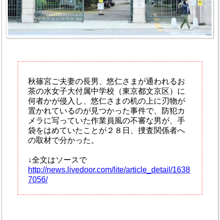
秋篠宮ご夫妻の長男、悠仁さまが通われるお
茶の水女子大付属中学校（東京都文京区）に
何者かが侵入し、悠仁さまの机の上に刃物が
置かれているのが見つかった事件で、防犯カ
メラに写っていた作業員風の不審な男が、手
袋をはめていたことが２８日、捜査関係者へ
の取材で分かった。
↓全文はソースで
http://news.livedoor.com/lite/article_detail/1638
7056/