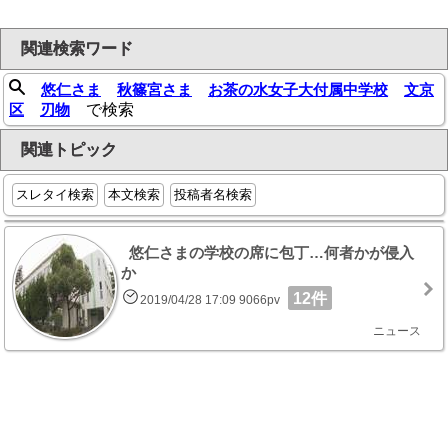
関連検索ワード
悠仁さま
秋篠宮さま
お茶の水女子大付属中学校
文京
区
刃物
で検索
関連トピック
スレタイ検索
本文検索
投稿者名検索
悠仁さまの学校の席に包丁…何者かが侵入
か
12件
2019/04/28 17:09 9066pv
ニュース