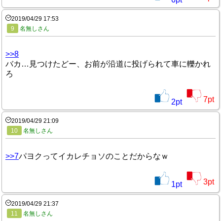
2019/04/29 17:53
9
名無しさん
>>8
バカ…見つけたどー、お前が沿道に投げられて車に轢かれ
ろ
7
pt
2
pt
2019/04/29 21:09
10
名無しさん
>>7
パヨクってイカレチョソのことだからなｗ
3
pt
1
pt
2019/04/29 21:37
11
名無しさん