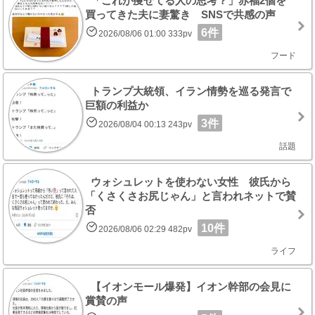
「これが痩せてる人の思考？」赤福2個を
買ってきた夫に妻驚き SNSで共感の声
6件
2026/08/06 01:00 333pv
フード
トランプ大統領、イラン情勢を巡る発言で
巨額の利益か
3件
2026/08/04 00:13 243pv
話題
ウォシュレットを使わない女性 彼氏から
「くさくさお尻じゃん」と言われネットで賛
否
10件
2026/08/06 02:29 482pv
ライフ
【イオンモール爆発】イオン幹部の会見に
賞賛の声