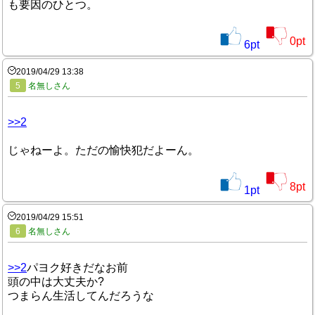
も要因のひとつ。
0
pt
6
pt
2019/04/29 13:38
5
名無しさん
>>2
じゃねーよ。ただの愉快犯だよーん。
8
pt
1
pt
2019/04/29 15:51
6
名無しさん
>>2
パヨク好きだなお前
頭の中は大丈夫か?
つまらん生活してんだろうな