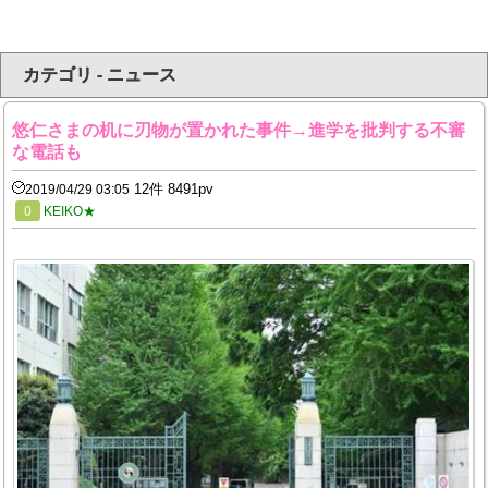
カテゴリ - ニュース
悠仁さまの机に刃物が置かれた事件→進学を批判する不審
な電話も
12件 8491pv
2019/04/29 03:05
0
KEIKO★