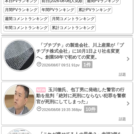
本日PVランキング
前日(2026-08-08)人気順
週間PVランキング
月間PVランキング
年間PVランキング
累計PVランキング
週間コメントランキング
月間コメントランキング
年間コメントランキング
累計コメントランキング
「プチプチ」の製造会社、川上産業が「プ
チプチ株式会社」に10月1日より社名変更
へ。創業58年で初めての変更。
1件
2026/08/07 09:51 91pv
話題
玉川徹氏、包丁男に発砲した警官の行
NEW
動を批判「絶対に死刑にならない犯罪を警察
官が死刑にしてしまった」
10件
2026/08/08 19:35 368pv
話題