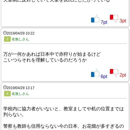
3
pt
7
pt
2019/04/29 10:22
3
名無しさん
万が一何かあれば日本中で赤狩りが始まるけど
こいつらそれを理解しているのだろうか
2
pt
6
pt
2019/04/29 13:17
4
名無しさん
学校内に協力者がいないと、教室ましてや机の位置までは
判らない。
警察も教師も信用ならない今の日本、お花畑が多すぎるの