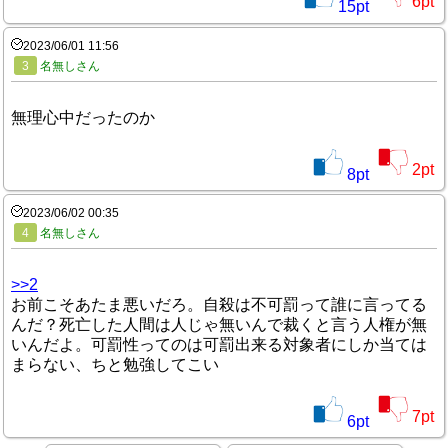
6
pt
15
pt
2023/06/01 11:56
3
名無しさん
無理心中だったのか
2
pt
8
pt
2023/06/02 00:35
4
名無しさん
>>2
お前こそあたま悪いだろ。自殺は不可罰って誰に言ってる
んだ？死亡した人間は人じゃ無いんで裁くと言う人権が無
いんだよ。可罰性ってのは可罰出来る対象者にしか当ては
まらない、ちと勉強してこい
7
pt
6
pt