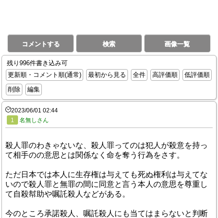
コメントする
検索
画像一覧
残り996件書き込み可
更新順・コメント順(通常)
最初から見る
全件
高評価順
低評価順
削除
編集
2023/06/01 02:44
1
名無しさん
殺人罪のわきゃないな、殺人罪ってのは犯人が殺意を持っ
て相手のの意思とは関係なく命を奪う行為をさす。
ただ日本では本人に生存権は与えても死ぬ権利は与えてな
いので殺人罪と無罪の間に同意と言う本人の意思を尊重し
て自殺幇助や嘱託殺人などがある。
今のところ承諾殺人、嘱託殺人にも当てはまらないと判断