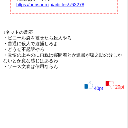
https://bunshun.jp/articles/-/63278
↓ネットの反応
・ビニール袋を被せたら殺人やろ
・普通に殺人で逮捕しろよ
・どうせ不起訴やろ
・覚悟の上やのに両親は寝間着とか遺書が猿之助の分しか
ないとか変な感じはあるわ
・ソース文春は信用ならん
20
pt
40
pt