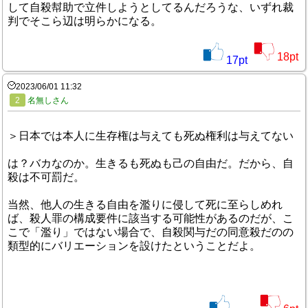
して自殺幇助で立件しようとしてるんだろうな、いずれ裁
判でそこら辺は明らかになる。
18
pt
17
pt
2023/06/01 11:32
2
名無しさん
＞日本では本人に生存権は与えても死ぬ権利は与えてない
は？バカなのか。生きるも死ぬも己の自由だ。だから、自
殺は不可罰だ。
当然、他人の生きる自由を濫りに侵して死に至らしめれ
ば、殺人罪の構成要件に該当する可能性があるのだが、こ
こで「濫り」ではない場合で、自殺関与だの同意殺だのの
類型的にバリエーションを設けたということだよ。