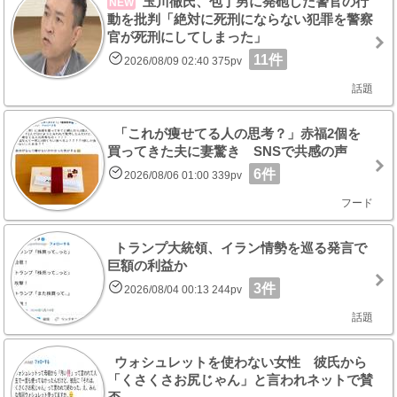
玉川徹氏、包丁男に発砲した警官の行
NEW
動を批判「絶対に死刑にならない犯罪を警察
官が死刑にしてしまった」
11件
2026/08/09 02:40 375pv
話題
「これが痩せてる人の思考？」赤福2個を
買ってきた夫に妻驚き SNSで共感の声
6件
2026/08/06 01:00 339pv
フード
トランプ大統領、イラン情勢を巡る発言で
巨額の利益か
3件
2026/08/04 00:13 244pv
話題
ウォシュレットを使わない女性 彼氏から
「くさくさお尻じゃん」と言われネットで賛