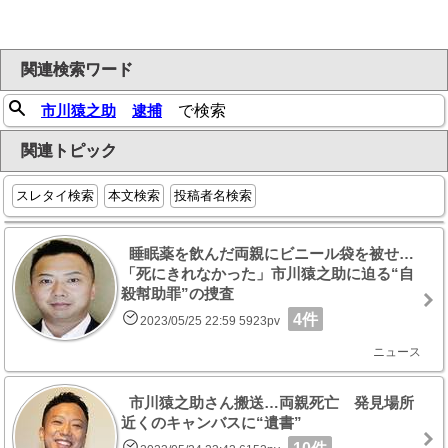
関連検索ワード
市川猿之助
逮捕
で検索
関連トピック
スレタイ検索
本文検索
投稿者名検索
睡眠薬を飲んだ両親にビニール袋を被せ…
「死にきれなかった」市川猿之助に迫る“自
殺幇助罪”の捜査
4件
2023/05/25 22:59 5923pv
ニュース
市川猿之助さん搬送…両親死亡 発見場所
近くのキャンバスに“遺書”