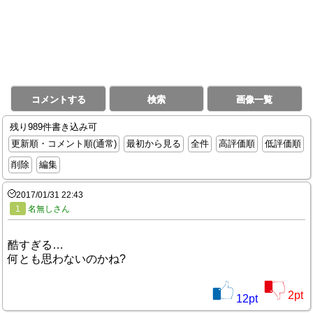
コメントする
検索
画像一覧
残り989件書き込み可
更新順・コメント順(通常)
最初から見る
全件
高評価順
低評価順
削除
編集
2017/01/31 22:43
1
名無しさん
酷すぎる…
何とも思わないのかね?
2
pt
12
pt