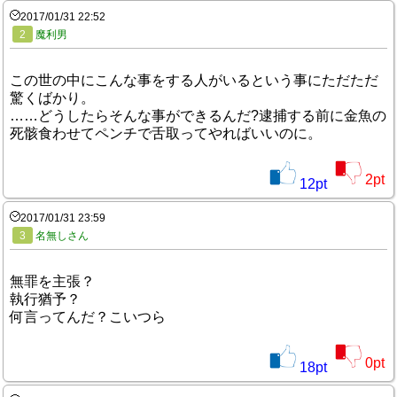
2017/01/31 22:52
2
魔利男
この世の中にこんな事をする人がいるという事にただただ
驚くばかり。
……どうしたらそんな事ができるんだ?逮捕する前に金魚の
死骸食わせてペンチで舌取ってやればいいのに。
2
pt
12
pt
2017/01/31 23:59
3
名無しさん
無罪を主張？
執行猶予？
何言ってんだ？こいつら
0
pt
18
pt