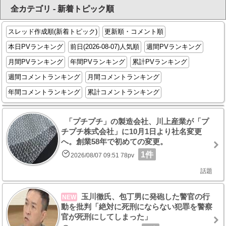
全カテゴリ - 新着トピック順
スレッド作成順(新着トピック)
更新順・コメント順
本日PVランキング
前日(2026-08-07)人気順
週間PVランキング
月間PVランキング
年間PVランキング
累計PVランキング
週間コメントランキング
月間コメントランキング
年間コメントランキング
累計コメントランキング
「プチプチ」の製造会社、川上産業が「プ
チプチ株式会社」に10月1日より社名変更
へ。創業58年で初めての変更。
1件
2026/08/07 09:51 78pv
話題
玉川徹氏、包丁男に発砲した警官の行
NEW
動を批判「絶対に死刑にならない犯罪を警察
官が死刑にしてしまった」