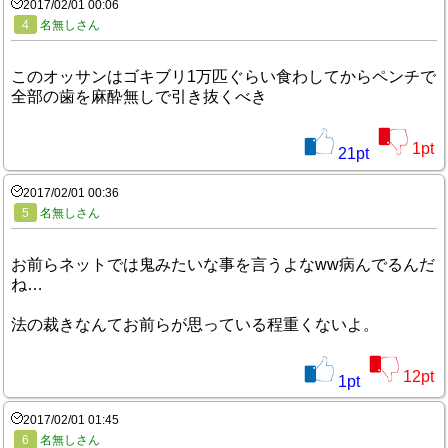
2017/02/01 00:06
4
名無しさん
このオッサンはゴキブリ1万匹ぐらい食わしてからペンチで
全部の歯を麻酔無しで引き抜くべき
1
pt
21
pt
2017/02/01 00:36
5
名無しさん
お前らネットでは鬼みたいな事を言うよなww病んでるんだ
ね…
法の裁きなんてお前らが思っている程重くないよ。
12
pt
1
pt
2017/02/01 01:45
6
名無しさん