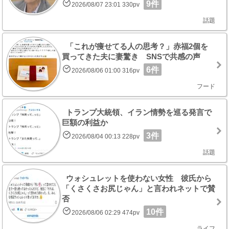
9件
2026/08/07 23:01 330pv
話題
「これが痩せてる人の思考？」赤福2個を
買ってきた夫に妻驚き SNSで共感の声
6件
2026/08/06 01:00 316pv
フード
トランプ大統領、イラン情勢を巡る発言で
巨額の利益か
3件
2026/08/04 00:13 228pv
話題
ウォシュレットを使わない女性 彼氏から
「くさくさお尻じゃん」と言われネットで賛
否
10件
2026/08/06 02:29 474pv
ライフ