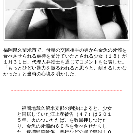
福岡県久留米市で、母親の交際相手の男から金魚の死骸を
食べさせられる虐待を受けていたとされる少女（１８）が
１月３１日、代理人弁護士を通じてコメントを公表した。
「もっとひどい暴力を振るわれると思うと、耐えるしかな
かった」と当時の心境を明かした。
福岡地裁久留米支部の判決によると、少女
と同居していた江上孝被告（４７）は２０１
５年、火のついたたばこを数回押しつけた
り、金魚の死骸約６０匹を食べさせたりし
た。逮捕監禁致傷、暴行などの罪で懲役１０