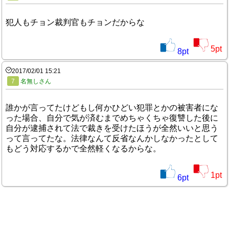
犯人もチョン裁判官もチョンだからな
5
pt
8
pt
2017/02/01 15:21
7
名無しさん
誰かが言ってたけどもし何かひどい犯罪とかの被害者にな
った場合、自分で気が済むまでめちゃくちゃ復讐した後に
自分が逮捕されて法で裁きを受けたほうが全然いいと思う
って言ってたな。法律なんて反省なんかしなかったとして
もどう対応するかで全然軽くなるからな。
1
pt
6
pt