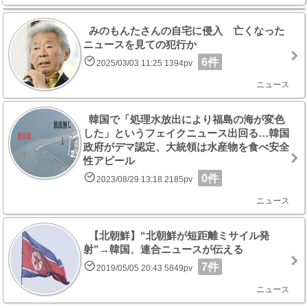
みのもんたさんの自宅に侵入 亡くなった
ニュースを見ての犯行か
6件
2025/03/03 11:25 1394pv
ニュース
韓国で「処理水放出により福島の海が変色
した」というフェイクニュース出回る…韓国
政府がデマ認定、大統領は水産物を食べ安全
性アピール
0件
2023/08/29 13:18 2185pv
ニュース
【北朝鮮】“北朝鮮が短距離ミサイル発
射”→韓国、連合ニュースが伝える
7件
2019/05/05 20:43 5849pv
ニュース