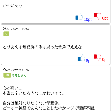
かわいそう
0
pt
10
pt
2017/02/01 19:57
9
とりあえず刑務所の飯は腐った金魚でええな
0
pt
8
pt
2017/02/02 15:32
10
名無しさん
心が痛い…
本当に辛いだろうな…かわいそう｡
自分は絶対なりたくない母親像｡
どーゆー神経であんなことしたのかマジで理解不能。