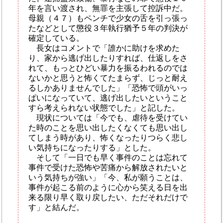
年を言い渡され、無罪を主張して控訴中だ。
母親（４７）もペンチで少女の舌を引っ張っ
たなどとして懲役３年執行猶予５年の判決が
確定している。
長女はコメントで「誰かに助けを求めた
り、家から逃げ出したりすれば、仕返しをさ
れて、もっとひどい暴力を振るわれるのでは
ないかと思うと怖くてたまらず、じっと耐え
るしかありませんでした」「恐怖で頭がいっ
ぱいになっていて、逃げ出したいということ
すら考えられない状態でした」と記した。
現状については「今でも、虐待を受けてい
た時のことを思い出したくなくても思い出し
てしまう時があり、怖くなったりつらく悲し
い気持ちになったりする」とした。
そして「一日でも早く事件のことは忘れて
事件で受けた恐怖や苦痛から解放されたいと
いう気持ちが強い」「今、私が願うことは、
事件が起こる前のように心から笑える日を出
来る限り早く取り戻したい、ただそれだけで
す」と結んだ。