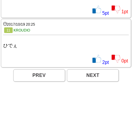
1
pt
5
pt
2017/10/19 20:25
11
KROUDIO
ひでぇ
0
pt
2
pt
PREV
NEXT