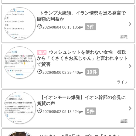
トランプ大統領、イラン情勢を巡る発言で
巨額の利益か
3件
2026/08/04 00:13 185pv
話題
ウォシュレットを使わない女性 彼氏
NEW
から「くさくさお尻じゃん」と言われネット
で賛否
10件
2026/08/06 02:29 440pv
ライフ
【イオンモール爆発】イオン幹部の会見に
賞賛の声
5件
2026/08/02 05:13 424pv
話題