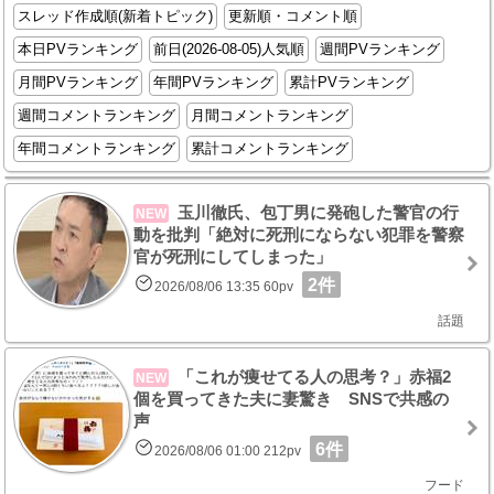
スレッド作成順(新着トピック)
更新順・コメント順
本日PVランキング
前日(2026-08-05)人気順
週間PVランキング
月間PVランキング
年間PVランキング
累計PVランキング
週間コメントランキング
月間コメントランキング
年間コメントランキング
累計コメントランキング
玉川徹氏、包丁男に発砲した警官の行
NEW
動を批判「絶対に死刑にならない犯罪を警察
官が死刑にしてしまった」
2件
2026/08/06 13:35 60pv
話題
「これが痩せてる人の思考？」赤福2
NEW
個を買ってきた夫に妻驚き SNSで共感の
声
6件
2026/08/06 01:00 212pv
フード