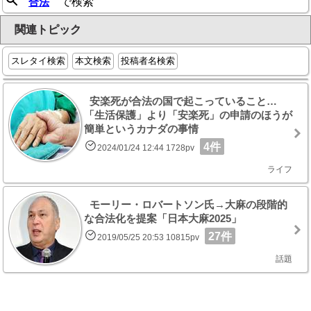
合法
で検索
関連トピック
スレタイ検索
本文検索
投稿者名検索
安楽死が合法の国で起こっていること…
「生活保護」より「安楽死」の申請のほうが
簡単というカナダの事情
4件
2024/01/24 12:44 1728pv
ライフ
モーリー・ロバートソン氏→大麻の段階的
な合法化を提案「日本大麻2025」
27件
2019/05/25 20:53 10815pv
話題