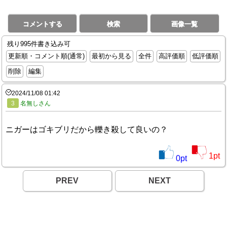
コメントする
検索
画像一覧
残り995件書き込み可
更新順・コメント順(通常)
最初から見る
全件
高評価順
低評価順
削除
編集
2024/11/08 01:42
3
名無しさん
ニガーはゴキブリだから轢き殺して良いの？
1
pt
0
pt
PREV
NEXT