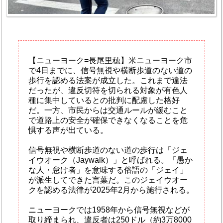
【ニューヨーク=長尾里穂】米ニューヨーク市
で4日までに、信号無視や横断歩道のない道の
歩行を認める法案が成立した。これまで違法
だったが、違反切符を切られる対象が有色人
種に集中しているとの批判に配慮した格好
だ。一方、市民からは交通ルールが緩むこと
で道路上の安全が確保できなくなることを危
惧する声が出ている。
信号無視や横断歩道のない道の歩行は「ジェ
イウオーク（Jaywalk）」と呼ばれる。「愚か
な人・怠け者」を意味する俗語の「ジェイ」
が派生してできた言葉だ。このジェイウオー
クを認める法律が2025年2月から施行される。
ニューヨークでは1958年から信号無視などが
取り締まられ、違反者は250ドル（約3万8000