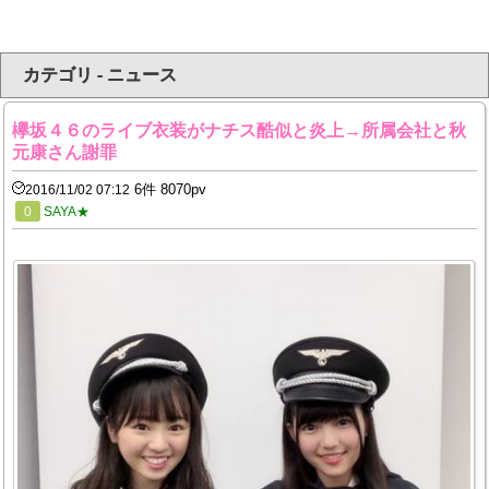
カテゴリ - ニュース
欅坂４６のライブ衣装がナチス酷似と炎上→所属会社と秋
元康さん謝罪
6件 8070pv
2016/11/02 07:12
0
SAYA★