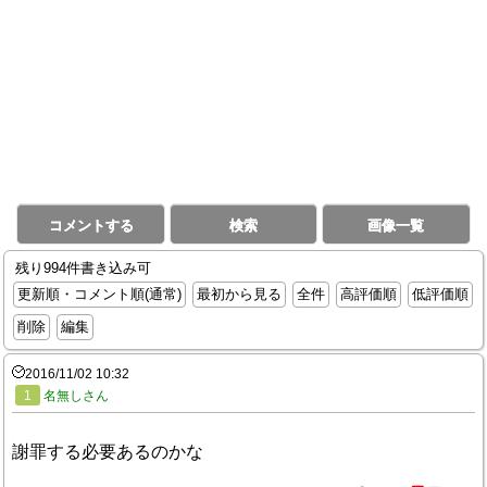
コメントする
検索
画像一覧
残り994件書き込み可
更新順・コメント順(通常)
最初から見る
全件
高評価順
低評価順
削除
編集
2016/11/02 10:32
1
名無しさん
謝罪する必要あるのかな