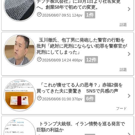
チプチ株式会社」に10月1日より社名変更
へ。創業58年で初めての変更。
1件
2026/08/07 09:51 124pv
話題
玉川徹氏、包丁男に発砲した警官の行動を
批判「絶対に死刑にならない犯罪を警察官が
死刑にしてしまった」
12件
2026/08/09 14:24 466pv
話題
「これが痩せてる人の思考？」赤福2個を
買ってきた夫に妻驚き SNSで共感の声
6件
2026/08/06 01:00 370pv
フード
トランプ大統領、イラン情勢を巡る発言で
巨額の利益か