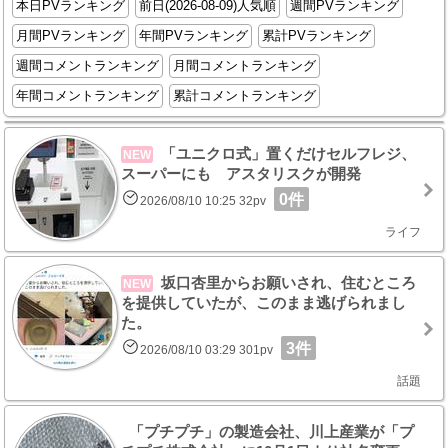
本日PVランキング
前日(2026-08-09)人気順
週間PVランキング
月間PVランキング
年間PVランキング
累計PVランキング
週間コメントランキング
月間コメントランキング
年間コメントランキング
累計コメントランキング
「ユニクロ式」置くだけセルフレジ、
NEW
スーパーにも アスタリスクが開発
0件
2026/08/10 10:25 32pv
ライフ
坂口杏里からお願いされ、住むところ
NEW
を提供していたが、このまま逃げられまし
た。
3件
2026/08/10 03:29 301pv
話題
「プチプチ」の製造会社、川上産業が「プ