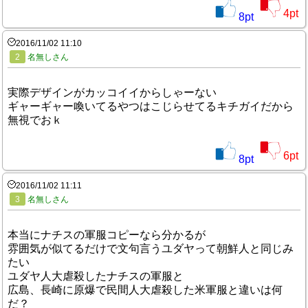
4
pt
8
pt
2016/11/02 11:10
2
名無しさん
実際デザインがカッコイイからしゃーない
ギャーギャー喚いてるやつはこじらせてるキチガイだから
無視でおｋ
6
pt
8
pt
2016/11/02 11:11
3
名無しさん
本当にナチスの軍服コピーなら分かるが
雰囲気が似てるだけで文句言うユダヤって朝鮮人と同じみ
たい
ユダヤ人大虐殺したナチスの軍服と
広島、長崎に原爆で民間人大虐殺した米軍服と違いは何
だ？