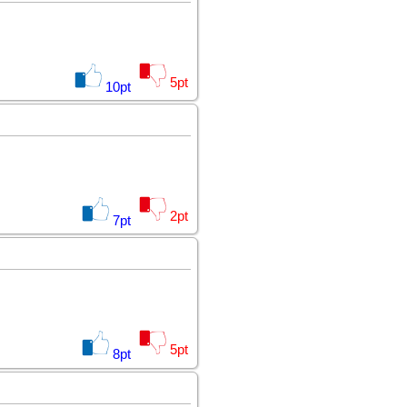
5
pt
10
pt
2
pt
7
pt
5
pt
8
pt