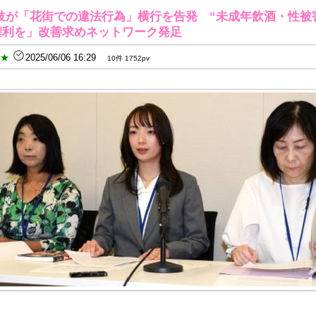
妓が「花街での違法行為」横行を告発 “未成年飲酒・性被
権利を」改善求めネットワーク発足
B★
2025/06/06 16:29
10件 1752pv