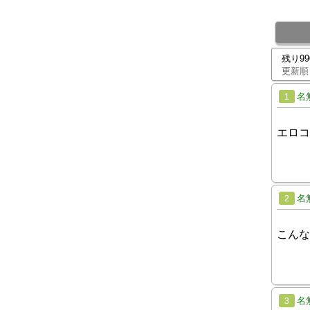
残り9
更新順
名
1
エロコ
名
2
こんな
名
3