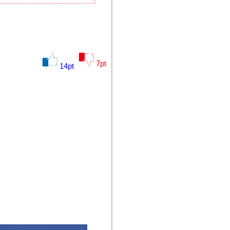
7
pt
14
pt