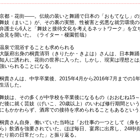
京都・花街――。伝統の装いと舞踊で日本の「おもてなし」の
舞妓（まいこ）が、その裏の実態、性被害と劣悪な就労環境の
弁護士ら6人と「舞妓と接待文化を考えるネットワーク」を立ち
会見を開いた。（ライター・榎園哲哉）
温泉で混浴することも求められる
大阪府出身の桐貴清羽（きりたか・きよは）さんは、日本舞踊
知人に誘われ、花街の世界に入った。しかし、現実は理想とは
強いられることになる。
桐貴さんは、中学卒業後、2015年4月から2016年7月までの1
生活した。
舞妓は、その多くが中学校を卒業後になるもの（おおむね15～
だ後に就く芸妓（げいこ、20歳以上）のいわば修行期間とい
にもかかわらず、酒席での接待を求められることもあるという
桐貴さん自身、働いていた当時は「お仕事の一つとして（身を
ら）飲酒を強要されていた。ほぼ毎日、宴席に出席し、24時
たり前の日常だった」と振り返る。