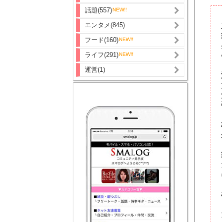
話題(557)
エンタメ(845)
フード(160)
ライフ(291)
運営(1)