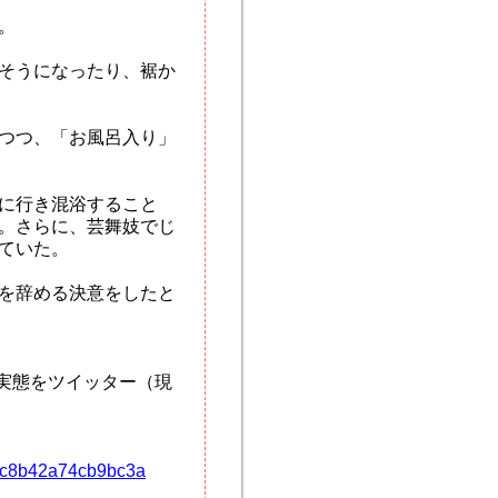
。
そうになったり、裾か
つつ、「お風呂入り」
に行き混浴すること
。さらに、芸舞妓でじ
ていた。
を辞める決意をしたと
の実態をツイッター（現
edc8b42a74cb9bc3a