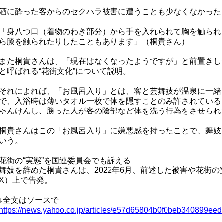
酒に酔った客からのセクハラ被害に遭うことも少なくなかった
「身八つ口（着物のわき部分）から手を入れられて胸を触られ
ら膝を触られたりしたこともあります」（桐貴さん）
また桐貴さんは、「現在はなくなったようですが」と前置きし
と呼ばれる“花街文化”について説明。
それによれば、「お風呂入り」とは、客と芸舞妓が温泉に一緒
で、入浴時は薄いタオル一枚で体を隠すことのみ許されている
ゃんけんし、勝った人が客の陰部など体を洗う行為をさせられ
桐貴さんはこの「お風呂入り」に嫌悪感を持ったことで、舞妓
いう。
花街の“実態”を国連委員会でも訴える
舞妓を辞めた桐貴さんは、2022年6月、前述した被害や花街
X）上で告発。
↓全文はソースで
https://news.yahoo.co.jp/articles/e57d65804b0f0beb340899e