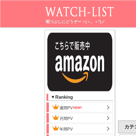
暇つぶしにどうぞーヽ(＞。＜*)ノ
▼Ranking
週間PV
月間PV
カテ
年間PV