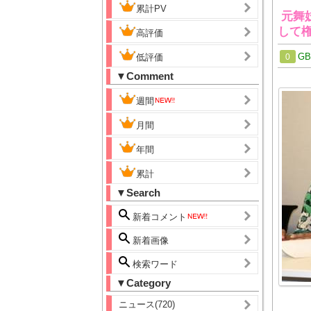
累計PV
元舞
して
高評価
G
低評価
0
▼Comment
週間
月間
年間
累計
▼Search
新着コメント
新着画像
検索ワード
▼Category
ニュース(720)