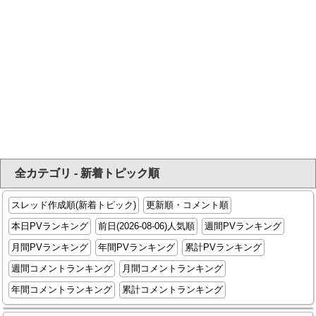
全カテゴリ - 新着トピック順
スレッド作成順(新着トピック)
更新順・コメント順
本日PVランキング
前日(2026-08-06)人気順
週間PVランキング
月間PVランキング
年間PVランキング
累計PVランキング
週間コメントランキング
月間コメントランキング
年間コメントランキング
累計コメントランキング