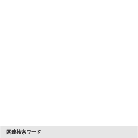
関連検索ワード