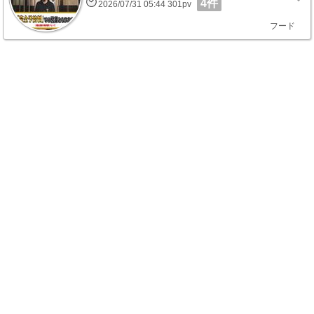
4件
2026/07/31 05:44 301pv
フード