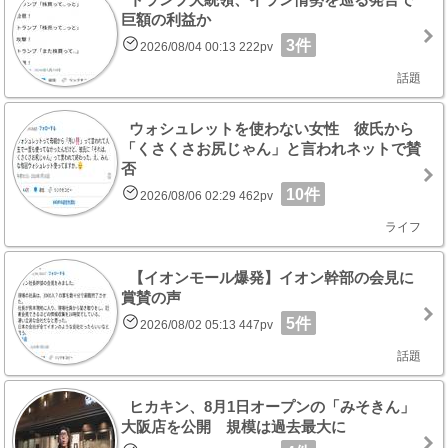
巨額の利益か
3件
2026/08/04 00:13 222pv
話題
ウォシュレットを使わない女性 彼氏から
「くさくさお尻じゃん」と言われネットで賛
否
10件
2026/08/06 02:29 462pv
ライフ
【イオンモール爆発】イオン幹部の会見に
賞賛の声
5件
2026/08/02 05:13 447pv
話題
ヒカキン、8月1日オープンの「みそきん」
大阪店を公開 規模は過去最大に