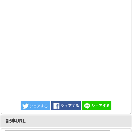
記事URL