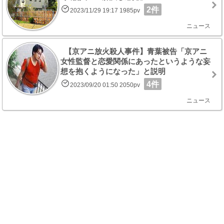
2件
2023/11/29 19:17 1985pv
ニュース
【京アニ放火殺人事件】青葉被告「京アニ
女性監督と恋愛関係にあったというような妄
想を抱くようになった」と説明
4件
2023/09/20 01:50 2050pv
ニュース