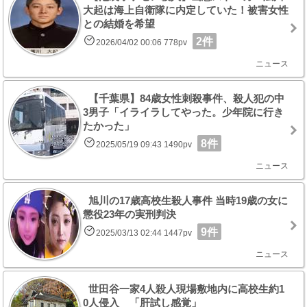
大起は海上自衛隊に内定していた！被害女性
との結婚を希望
2件
2026/04/02 00:06 778pv
ニュース
【千葉県】84歳女性刺殺事件、殺人犯の中
3男子「イライラしてやった。少年院に行き
たかった」
8件
2025/05/19 09:43 1490pv
ニュース
旭川の17歳高校生殺人事件 当時19歳の女に
懲役23年の実刑判決
9件
2025/03/13 02:44 1447pv
ニュース
世田谷一家4人殺人現場敷地内に高校生約1
0人侵入 「肝試し感覚」