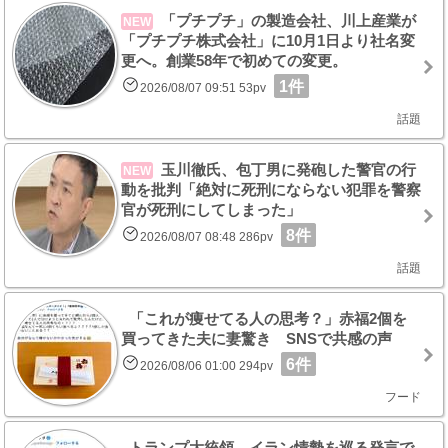
「プチプチ」の製造会社、川上産業が
NEW
「プチプチ株式会社」に10月1日より社名変
更へ。創業58年で初めての変更。
1件
2026/08/07 09:51 53pv
話題
玉川徹氏、包丁男に発砲した警官の行
NEW
動を批判「絶対に死刑にならない犯罪を警察
官が死刑にしてしまった」
8件
2026/08/07 08:48 286pv
話題
「これが痩せてる人の思考？」赤福2個を
買ってきた夫に妻驚き SNSで共感の声
6件
2026/08/06 01:00 294pv
フード
トランプ大統領、イラン情勢を巡る発言で