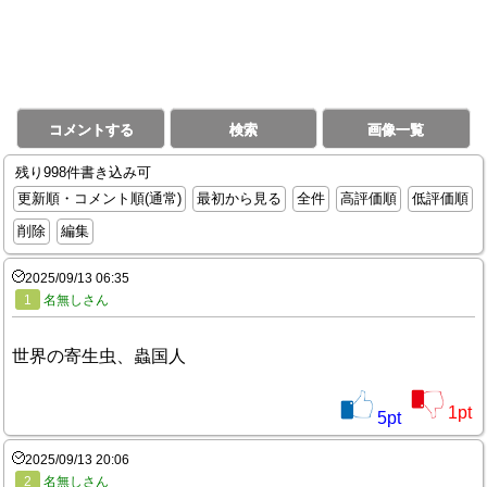
コメントする
検索
画像一覧
残り998件書き込み可
更新順・コメント順(通常)
最初から見る
全件
高評価順
低評価順
削除
編集
2025/09/13 06:35
1
名無しさん
世界の寄生虫、蟲国人
1
pt
5
pt
2025/09/13 20:06
2
名無しさん