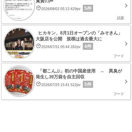
賞賛の声
5件
2026/08/02 05:13 429pv
話題
ヒカキン、8月1日オープンの「みそきん」
大阪店を公開 規模は過去最大に
4件
2026/07/31 05:44 282pv
フード
「都こんぶ」初の中国産使用 → 異臭が
発生し39万袋を自主回収
5件
2026/07/25 15:41 522pv
フード