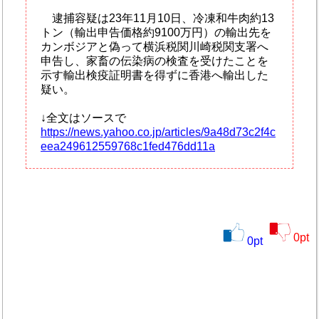
逮捕容疑は23年11月10日、冷凍和牛肉約13
トン（輸出申告価格約9100万円）の輸出先を
カンボジアと偽って横浜税関川崎税関支署へ
申告し、家畜の伝染病の検査を受けたことを
示す輸出検疫証明書を得ずに香港へ輸出した
疑い。
↓全文はソースで
https://news.yahoo.co.jp/articles/9a48d73c2f4c
eea249612559768c1fed476dd11a
0
pt
0
pt