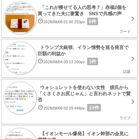
「これが痩せてる人の思考？」赤福2個を
買ってきた夫に妻驚き SNSで共感の声
6件
2026/08/06 01:00 253pv
フード
トランプ大統領、イラン情勢を巡る発言で
巨額の利益か
3件
2026/08/04 00:13 200pv
話題
ウォシュレットを使わない女性 彼氏から
「くさくさお尻じゃん」と言われネットで賛
否
10件
2026/08/06 02:29 448pv
ライフ
【イオンモール爆発】イオン幹部の会見に