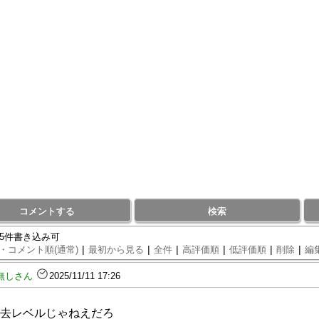
コメントする
検索
95件書き込み可
|
|
|
|
|
|
・コメント順(通常)
最初から見る
全件
高評価順
低評価順
削除
編
無しさん
2025/11/11 17:26
去レベルじゃねえだろ