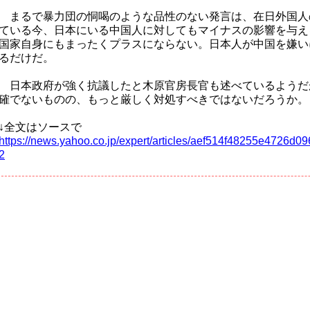
まるで暴力団の恫喝のような品性のない発言は、在日外国人
ている今、日本にいる中国人に対してもマイナスの影響を与え
国家自身にもまったくプラスにならない。日本人が中国を嫌い
るだけだ。
日本政府が強く抗議したと木原官房長官も述べているようだ
確でないものの、もっと厳しく対処すべきではないだろうか。
↓全文はソースで
https://news.yahoo.co.jp/expert/articles/aef514f48255e4726
2