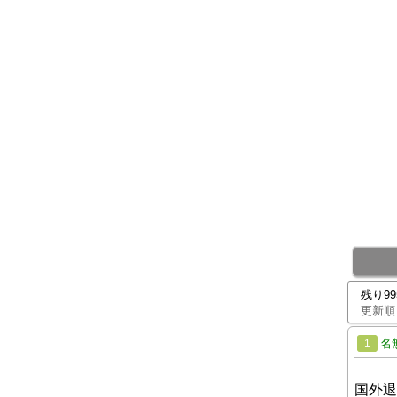
残り9
更新順
名
1
国外退