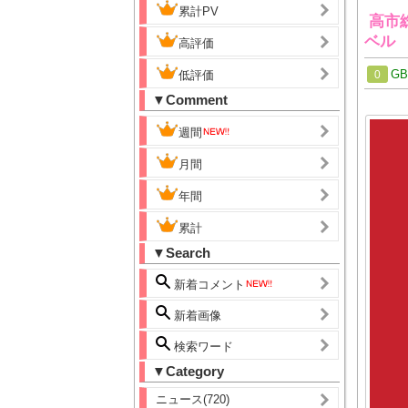
累計PV
高市
ベル
高評価
G
低評価
0
▼Comment
週間
月間
年間
累計
▼Search
新着コメント
新着画像
検索ワード
▼Category
ニュース(720)