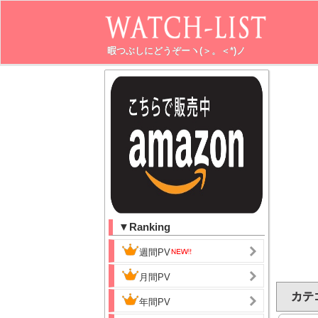
暇つぶしにどうぞーヽ(＞。＜*)ノ
▼Ranking
週間PV
月間PV
カテ
年間PV