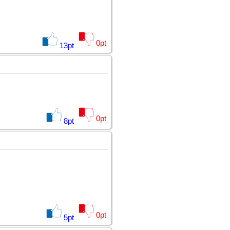
0
pt
13
pt
0
pt
8
pt
0
pt
5
pt