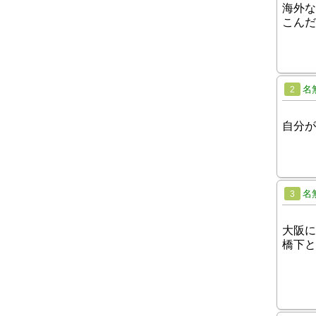
海外な
こんだ
名
2
自分が
名
3
大阪に
橋下と