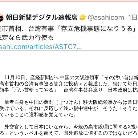
11月10日、産経新聞が＜中国の大阪総領事「その汚い首
高市首相の台湾有事巡る答弁に投稿＞と報道した。続けて毎日
領事「汚い首斬ってやる」 台湾有事答弁巡り 日本政府は抗
筆者自身も中国の薛剣（せつけん）駐大阪総領事からは常日
受けている。それに反応して浅い親中連中が「そうだ！そうだ
ていることに違和感を覚えていた。
外交官として日本にいながら、今般の高市総理に関するX投
る」というレベルを超えて、国外追放に値するのではないだろ