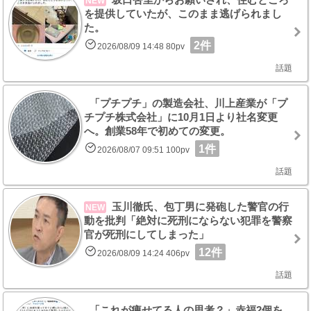
NEW
を提供していたが、このまま逃げられまし
た。
2件
2026/08/09 14:48 80pv
話題
「プチプチ」の製造会社、川上産業が「プ
チプチ株式会社」に10月1日より社名変更
へ。創業58年で初めての変更。
1件
2026/08/07 09:51 100pv
話題
玉川徹氏、包丁男に発砲した警官の行
NEW
動を批判「絶対に死刑にならない犯罪を警察
官が死刑にしてしまった」
12件
2026/08/09 14:24 406pv
話題
「これが痩せてる人の思考？」赤福2個を