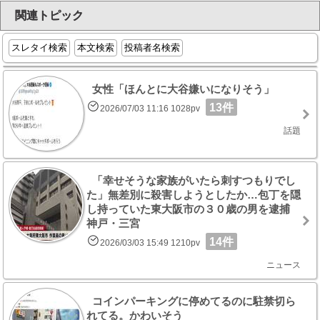
関連トピック
スレタイ検索
本文検索
投稿者名検索
女性「ほんとに大谷嫌いになりそう」
13件
2026/07/03 11:16 1028pv
話題
「幸せそうな家族がいたら刺すつもりでし
た」無差別に殺害しようとしたか…包丁を隠
し持っていた東大阪市の３０歳の男を逮捕
神戸・三宮
14件
2026/03/03 15:49 1210pv
ニュース
コインパーキングに停めてるのに駐禁切ら
れてる。かわいそう