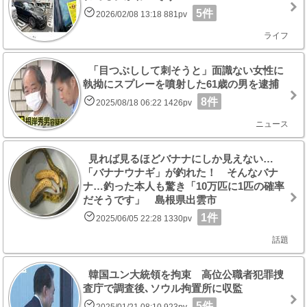
5件
2026/02/08 13:18 881pv
ライフ
「目つぶしして刺そうと」面識ない女性に
執拗にスプレーを噴射した61歳の男を逮捕
8件
2025/08/18 06:22 1426pv
ニュース
見れば見るほどバナナにしか見えない…
「バナナウナギ」が釣れた！ そんなバナ
ナ…釣った本人も驚き「10万匹に1匹の確率
だそうです」 島根県出雲市
1件
2025/06/05 22:28 1330pv
話題
韓国ユン大統領を拘束 高位公職者犯罪捜
査庁で調査後､ソウル拘置所に収監
5件