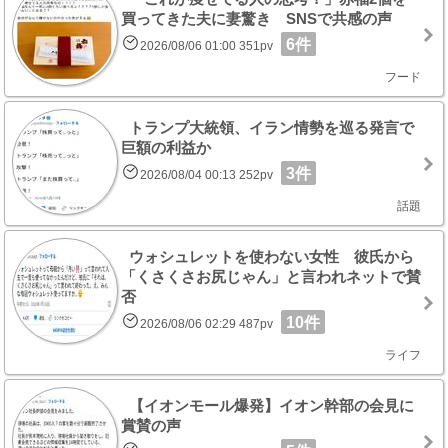
買ってきた夫に妻驚き SNSで共感の声
6件
2026/08/06 01:00 351pv
フード
トランプ大統領、イラン情勢を巡る発言で
巨額の利益か
3件
2026/08/04 00:13 252pv
話題
ウォシュレットを使わない女性 彼氏から
「くさくさお尻じゃん」と言われネットで賛
否
10件
2026/08/06 02:29 487pv
ライフ
【イオンモール爆発】イオン幹部の会見に
賞賛の声