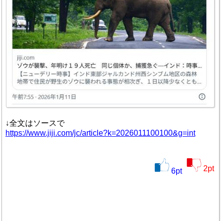
↓全文はソースで
https://www.jiji.com/jc/article?k=2026011100100&g=int
2
pt
6
pt