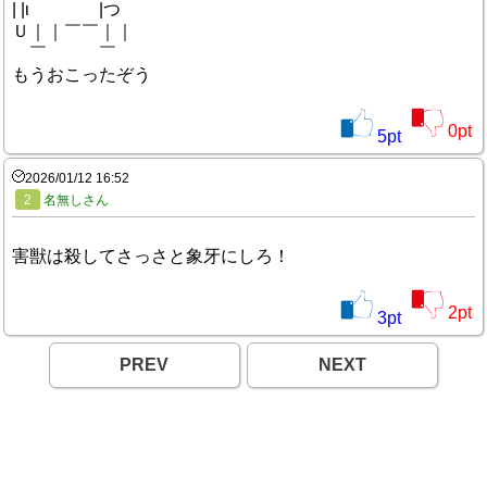
| |ι |つ
Ｕ｜｜￣￣｜｜
￣ ￣
もうおこったぞう
0
pt
5
pt
2026/01/12 16:52
2
名無しさん
害獣は殺してさっさと象牙にしろ！
2
pt
3
pt
PREV
NEXT