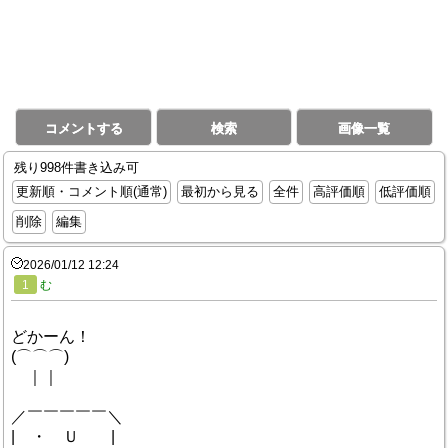
コメントする
検索
画像一覧
残り998件書き込み可
更新順・コメント順(通常)
最初から見る
全件
高評価順
低評価順
削除
編集
2026/01/12 12:24
1
む
どかーん！
(⌒⌒⌒)
｜｜
／￣￣￣￣￣＼
| ・ Ｕ |