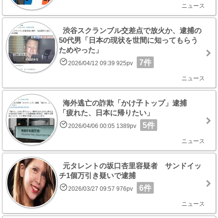
ニュース
渋谷スクランブル交差点で放火か、逮捕の
50代男「日本の現状を世間に知ってもらう
ためやった」
7件
2026/04/12 09:39 925pv
ニュース
海外逃亡の詐欺「かけ子トップ」逮捕
「疲れた、日本に帰りたい」
5件
2026/04/06 00:05 1389pv
ニュース
元タレントの坂口杏里容疑者 サンドイッ
チ1個万引き疑いで逮捕
6件
2026/03/27 09:57 976pv
ニュース