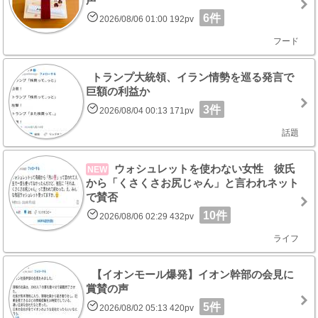
6件
2026/08/06 01:00 192pv
フード
トランプ大統領、イラン情勢を巡る発言で
巨額の利益か
3件
2026/08/04 00:13 171pv
話題
ウォシュレットを使わない女性 彼氏
NEW
から「くさくさお尻じゃん」と言われネット
で賛否
10件
2026/08/06 02:29 432pv
ライフ
【イオンモール爆発】イオン幹部の会見に
賞賛の声
5件
2026/08/02 05:13 420pv