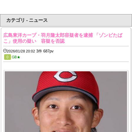
カテゴリ - ニュース
広島東洋カープ・羽月隆太郎容疑者を逮捕 「ゾンビたば
こ」使用の疑い 容疑を否認
3件 687pv
2026/01/28 20:02
0
GB★