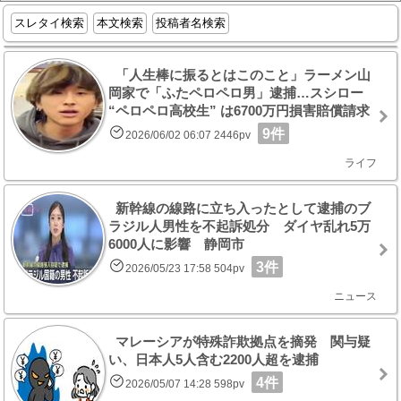
スレタイ検索
本文検索
投稿者名検索
「人生棒に振るとはこのこと」ラーメン山
岡家で「ふたペロペロ男」逮捕…スシロー
“ペロペロ高校生” は6700万円損害賠償請求
9件
2026/06/02 06:07 2446pv
ライフ
新幹線の線路に立ち入ったとして逮捕のブ
ラジル人男性を不起訴処分 ダイヤ乱れ5万
6000人に影響 静岡市
3件
2026/05/23 17:58 504pv
ニュース
マレーシアが特殊詐欺拠点を摘発 関与疑
い、日本人5人含む2200人超を逮捕
4件
2026/05/07 14:28 598pv