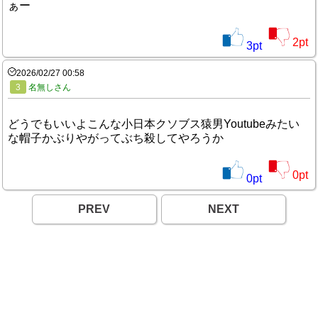
ぁー
2
pt
3
pt
2026/02/27 00:58
3
名無しさん
どうでもいいよこんな小日本クソブス猿男Youtubeみたい
な帽子かぶりやがってぶち殺してやろうか
0
pt
0
pt
PREV
NEXT