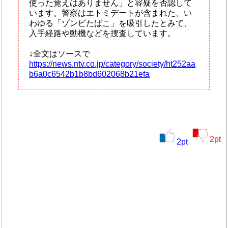
使った覚えはありません」と容疑を否認して
います。警察はエトミデートが含まれた、い
わゆる「ゾンビたばこ」を吸引したとみて、
入手経路や動機などを捜査しています。
↓全文はソースで
https://news.ntv.co.jp/category/society/ht252aa
b6a0c6542b1b8bd602068b21efa
2
pt
2
pt