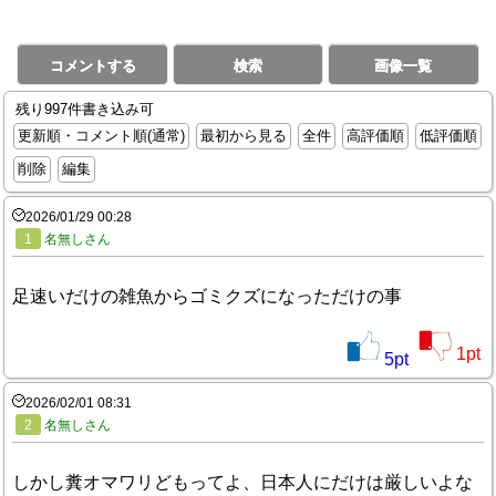
コメントする
検索
画像一覧
残り997件書き込み可
更新順・コメント順(通常)
最初から見る
全件
高評価順
低評価順
削除
編集
2026/01/29 00:28
1
名無しさん
足速いだけの雑魚からゴミクズになっただけの事
1
pt
5
pt
2026/02/01 08:31
2
名無しさん
しかし糞オマワリどもってよ、日本人にだけは厳しいよな