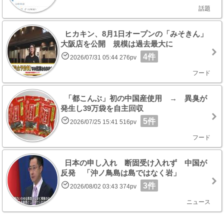
話題
ヒカキン、8月1日オープンの「みそきん」
大阪店を公開 規模は過去最大に
4件
2026/07/31 05:44 276pv
フード
「都こんぶ」初の中国産使用 → 異臭が
発生し39万袋を自主回収
5件
2026/07/25 15:41 516pv
フード
日本の申し入れ 断固受け入れず 中国が
反発 「沖ノ鳥島は島ではなく岩」
3件
2026/08/02 03:43 374pv
ニュース