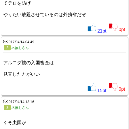
てテロを防げ
やりたい放題させているのは外務省だぞ
0
pt
21
pt
2017/04/14 04:49
2
名無しさん
アルニダ族の入国審査は
見直した方がいい
0
pt
15
pt
2017/04/14 13:16
3
名無しさん
くそ虫国が