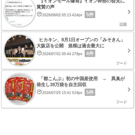
【イオンモール爆発】イオン幹部の会見に
賞賛の声
5件
2026/08/02 05:13 424pv
話題
ヒカキン、8月1日オープンの「みそきん」
大阪店を公開 規模は過去最大に
4件
2026/07/31 05:44 279pv
フード
「都こんぶ」初の中国産使用 → 異臭が
発生し39万袋を自主回収
5件
2026/07/25 15:41 519pv
フード