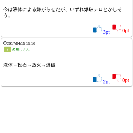
今は液体による嫌がらせだが、いずれ爆破テロとかしそ
う。
0
pt
3
pt
2017/04/15 15:16
7
名無しさん
液体→投石→放火→爆破
0
pt
2
pt