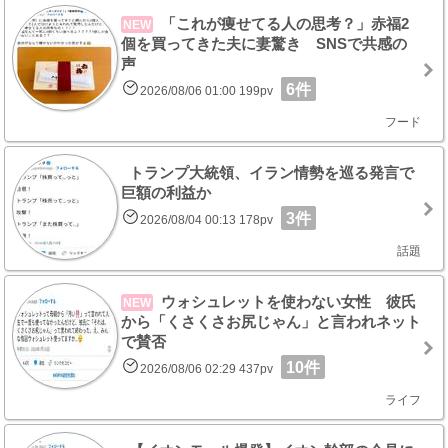
「これが痩せてる人の思考？」赤福2
NEW
個を買ってきた夫に妻驚き SNSで共感の
声
6件
2026/08/06 01:00 199pv
フード
トランプ大統領、イラン情勢を巡る発言で
巨額の利益か
3件
2026/08/04 00:13 178pv
話題
ウォシュレットを使わない女性 彼氏
NEW
から「くさくさお尻じゃん」と言われネット
で賛否
10件
2026/08/06 02:29 437pv
ライフ