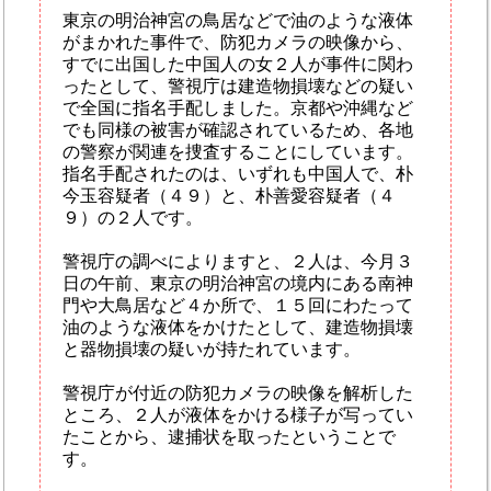
東京の明治神宮の鳥居などで油のような液体
がまかれた事件で、防犯カメラの映像から、
すでに出国した中国人の女２人が事件に関わ
ったとして、警視庁は建造物損壊などの疑い
で全国に指名手配しました。京都や沖縄など
でも同様の被害が確認されているため、各地
の警察が関連を捜査することにしています。
指名手配されたのは、いずれも中国人で、朴
今玉容疑者（４９）と、朴善愛容疑者（４
９）の２人です。
警視庁の調べによりますと、２人は、今月３
日の午前、東京の明治神宮の境内にある南神
門や大鳥居など４か所で、１５回にわたって
油のような液体をかけたとして、建造物損壊
と器物損壊の疑いが持たれています。
警視庁が付近の防犯カメラの映像を解析した
ところ、２人が液体をかける様子が写ってい
たことから、逮捕状を取ったということで
す。