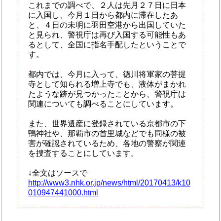
これまでの調べで、２人は先月２７日に日本
に入国し、今月１日から都内に滞在したあ
と、４日の未明に羽田空港から出国していた
と見られ、警視庁は再び入国する可能性もあ
るとして、全国に指名手配したということで
す。
都内では、今月に入って、徳川将軍家の菩提
寺として知られる増上寺でも、液体がまかれ
たような跡が見つかったことから、警視庁は
関連についても調べることにしています。
また、世界遺産に登録されている京都市の下
鴨神社や、那覇市の首里城などでも同様の被
害が確認されているため、各地の警察が関連
を捜査することにしています。
↓全文はソースで
http://www3.nhk.or.jp/news/html/20170413/k10
010947441000.html