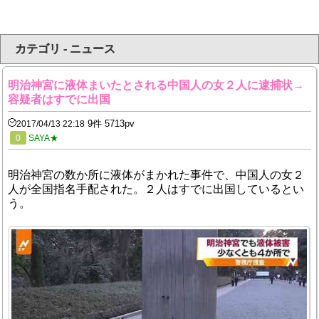
カテゴリ - ニュース
明治神宮に液体まいたとされる中国人の女２人に逮捕状→
容疑者はすでに出国
9件 5713pv
2017/04/13 22:18
0
SAYA★
明治神宮の数か所に液体がまかれた事件で、中国人の女２
人が全国指名手配された。２人はすでに出国しているとい
う。