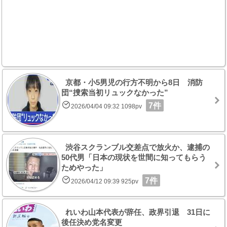
京都・小5男児の行方不明から8日 消防
団“捜索当初リュックなかった”
7件
2026/04/04 09:32 1098pv
渋谷スクランブル交差点で放火か、逮捕の
50代男「日本の現状を世間に知ってもらう
ためやった」
7件
2026/04/12 09:39 925pv
れいわ山本代表が辞任、政界引退 31日に
後任決め党名変更