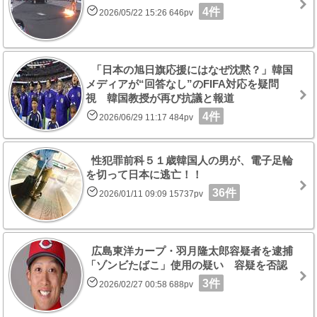
4件
2026/05/22 15:26 646pv
「日本の旭日旗応援にはなぜ沈黙？」韓国
メディアが“回答なし”のFIFA対応を疑問
視 韓国教授が再び抗議と報道
4件
2026/06/29 11:17 484pv
性犯罪前科５１歳韓国人の男が、電子足輪
を切って日本に逃亡！！
36件
2026/01/11 09:09 15737pv
広島東洋カープ・羽月隆太郎容疑者を逮捕
「ゾンビたばこ」使用の疑い 容疑を否認
3件
2026/02/27 00:58 688pv