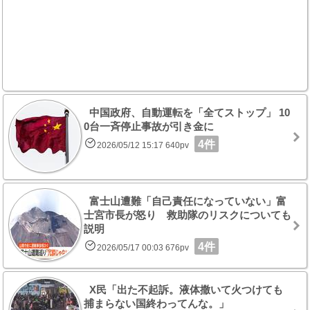
中国政府、自動運転を「全てストップ」 10
0台一斉停止事故が引き金に
4件
2026/05/12 15:17 640pv
富士山遭難「自己責任になっていない」富
士宮市長が怒り 救助隊のリスクについても
説明
4件
2026/05/17 00:03 676pv
X民「出た不起訴。液体撒いて火つけても
捕まらない国終わってんな。」