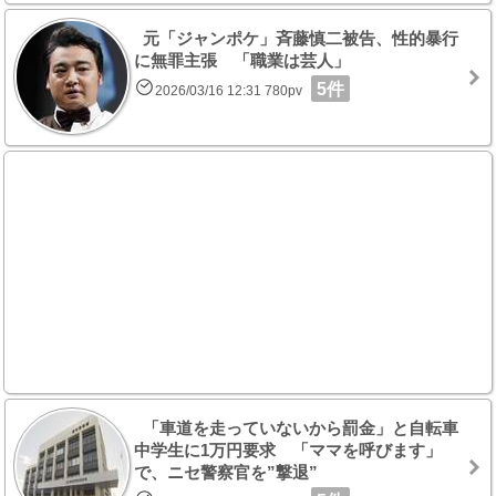
元「ジャンポケ」斉藤慎二被告、性的暴行
に無罪主張 「職業は芸人」
5件
2026/03/16 12:31 780pv
「車道を走っていないから罰金」と自転車
中学生に1万円要求 「ママを呼びます」
で、ニセ警察官を”撃退”