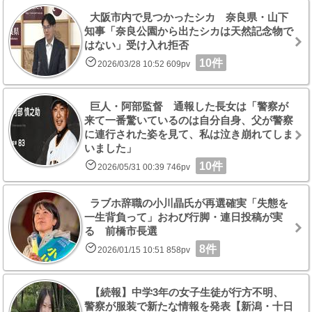
大阪市内で見つかったシカ 奈良県・山下
知事「奈良公園から出たシカは天然記念物で
はない」受け入れ拒否
10件
2026/03/28 10:52 609pv
巨人・阿部監督 通報した長女は「警察が
来て一番驚いているのは自分自身、父が警察
に連行された姿を見て、私は泣き崩れてしま
いました」
10件
2026/05/31 00:39 746pv
ラブホ辞職の小川晶氏が再選確実「失態を
一生背負って」おわび行脚・連日投稿が実
る 前橋市長選
8件
2026/01/15 10:51 858pv
【続報】中学3年の女子生徒が行方不明、
警察が服装で新たな情報を発表【新潟・十日