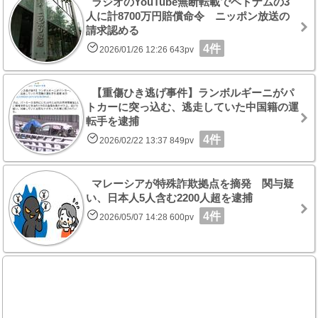
ラジオのYouTube無断転載でベトナムの3
人に計8700万円賠償命令 ニッポン放送の
請求認める
4件
2026/01/26 12:26 643pv
【重傷ひき逃げ事件】ランボルギーニがパ
トカーに突っ込む、逃走していた中国籍の運
転手を逮捕
4件
2026/02/22 13:37 849pv
マレーシアが特殊詐欺拠点を摘発 関与疑
い、日本人5人含む2200人超を逮捕
4件
2026/05/07 14:28 600pv