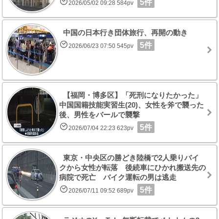
5件
2026/05/02 09:28 584pv
中国の日本行き団体旅行、再開の動き
5件
2026/06/23 07:50 545pv
【福岡・博多区】「死刑になりたかった」
中国国籍技能実習生(20)、女性を斧で襲った
後、男性をバールで襲撃
5件
2026/07/04 22:23 623pv
東京・中央区の勝どき陸橋で2人乗りバイ
クから女性が転落 後続車にひかれ搬送先の
病院で死亡 バイク運転の男は逃走
5件
2026/07/11 09:52 689pv