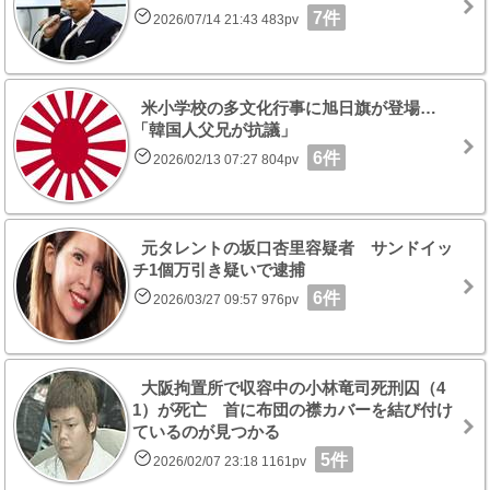
7件
2026/07/14 21:43 483pv
米小学校の多文化行事に旭日旗が登場…
「韓国人父兄が抗議」
6件
2026/02/13 07:27 804pv
元タレントの坂口杏里容疑者 サンドイッ
チ1個万引き疑いで逮捕
6件
2026/03/27 09:57 976pv
大阪拘置所で収容中の小林竜司死刑囚（4
1）が死亡 首に布団の襟カバーを結び付け
ているのが見つかる
5件
2026/02/07 23:18 1161pv