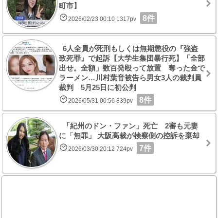
町市】
8件
2026/02/23 00:10 1317pv
6人全員が死刑もしくは無期懲役の『強盗
致死罪』で起訴【大学生集団暴行死】「全部
出せ。全額」数百発殴って放置 奪った金で
ラーメン…川村葉音被告ら男女3人の裁判員
裁判 5月25日に初公判
8件
2026/05/31 00:56 839pv
「紀州のドン・ファン」死亡 2審も元妻
に「無罪」 大阪高裁が検察側の控訴を棄却
7件
2026/03/30 20:12 724pv