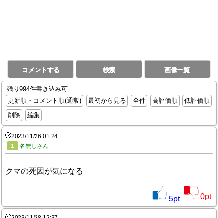
コメントする
検索
画像一覧
残り994件書き込み可
更新順・コメント順(通常)
最初から見る
全件
高評価順
低評価順
削除
編集
2023/11/26 01:24
1
名無しさん
クマの死因が気になる
0
pt
5
pt
2023/11/28 12:37