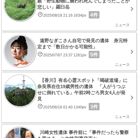
親「野生動物に襲われ死んでしまったことが
悲しい」羅臼岳
4件
2025/08/18 21:16 1634pv
ニュース
遠野なぎこさん自宅で発見の遺体 身元特
定まで「数日かかる可能性」
5件
2025/07/07 23:37 1261pv
ニュース
【香川】有名心霊スポット「喝破道場」に
奈良県在住19歳男性の遺体 「人がうつぶ
せに倒れている」午前2時ごろ男女4人が発
見
3件
2025/06/16 01:40 1340pv
ニュース
川崎女性遺体 事件前に「事件だったら警察