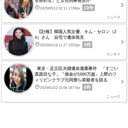
を辞める」と女性刑事発言か
10件
2025/05/12 02:11 1738pv
ニュース
【訃報】韓国人気女優、キム・セロン（2
4）さん 自宅で遺体発見
3件
2025/02/18 11:27 1552pv
エンタメ
東京・足立区夫婦遺体遺棄事件 「すごい
真面目な子」「借金が1000万超」上野のフ
ィリピンクラブ元同僚ら容疑者を語る
0件
2024/01/22 15:58 1677pv
ニュース