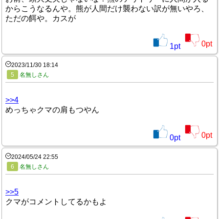
からこうなるんや。熊が人間だけ襲わない訳が無いやろ、
ただの餌や。カスが
0
pt
1
pt
2023/11/30 18:14
5
名無しさん
>>4
めっちゃクマの肩もつやん
0
pt
0
pt
2024/05/24 22:55
6
名無しさん
>>5
クマがコメントしてるかもよ