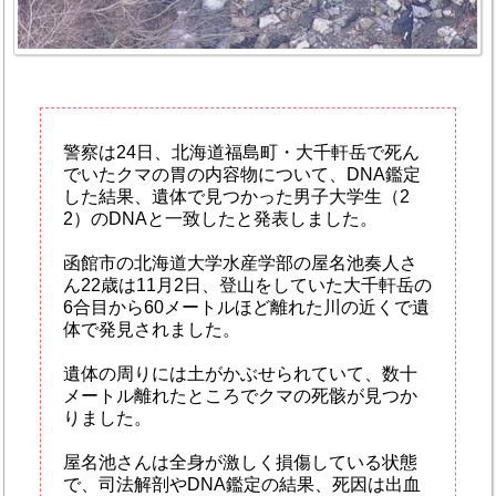
警察は24日、北海道福島町・大千軒岳で死ん
でいたクマの胃の内容物について、DNA鑑定
した結果、遺体で見つかった男子大学生（2
2）のDNAと一致したと発表しました。
函館市の北海道大学水産学部の屋名池奏人さ
ん22歳は11月2日、登山をしていた大千軒岳の
6合目から60メートルほど離れた川の近くで遺
体で発見されました。
遺体の周りには土がかぶせられていて、数十
メートル離れたところでクマの死骸が見つか
りました。
屋名池さんは全身が激しく損傷している状態
で、司法解剖やDNA鑑定の結果、死因は出血