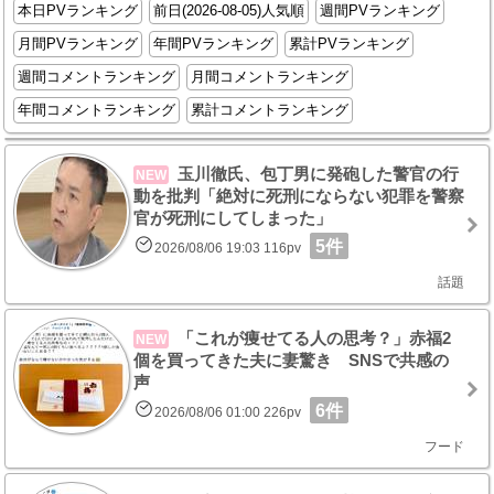
本日PVランキング
前日(2026-08-05)人気順
週間PVランキング
月間PVランキング
年間PVランキング
累計PVランキング
週間コメントランキング
月間コメントランキング
年間コメントランキング
累計コメントランキング
玉川徹氏、包丁男に発砲した警官の行
NEW
動を批判「絶対に死刑にならない犯罪を警察
官が死刑にしてしまった」
5件
2026/08/06 19:03 116pv
話題
「これが痩せてる人の思考？」赤福2
NEW
個を買ってきた夫に妻驚き SNSで共感の
声
6件
2026/08/06 01:00 226pv
フード