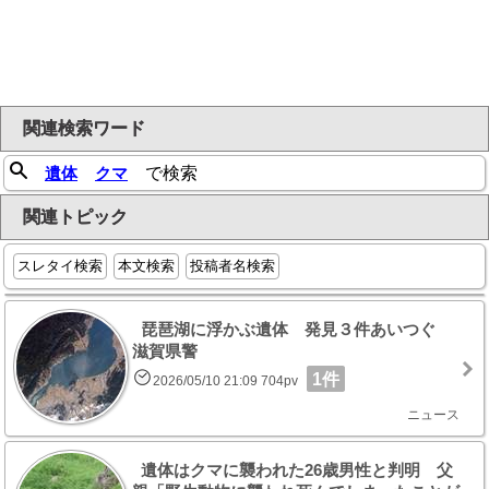
関連検索ワード
遺体
クマ
で検索
関連トピック
スレタイ検索
本文検索
投稿者名検索
琵琶湖に浮かぶ遺体 発見３件あいつぐ
滋賀県警
1件
2026/05/10 21:09 704pv
ニュース
遺体はクマに襲われた26歳男性と判明 父