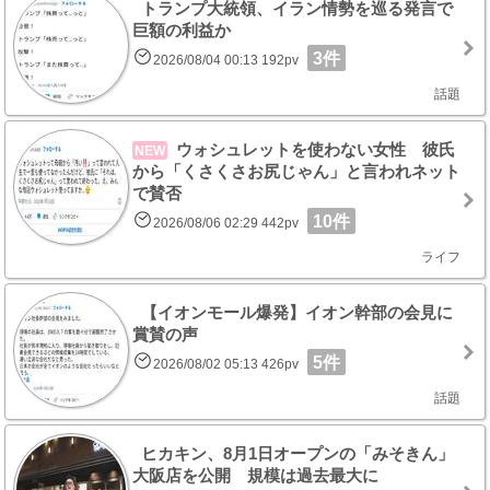
トランプ大統領、イラン情勢を巡る発言で
巨額の利益か
3件
2026/08/04 00:13 192pv
話題
ウォシュレットを使わない女性 彼氏
NEW
から「くさくさお尻じゃん」と言われネット
で賛否
10件
2026/08/06 02:29 442pv
ライフ
【イオンモール爆発】イオン幹部の会見に
賞賛の声
5件
2026/08/02 05:13 426pv
話題
ヒカキン、8月1日オープンの「みそきん」
大阪店を公開 規模は過去最大に