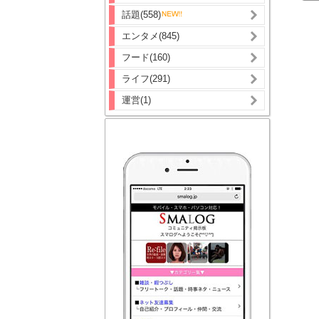
話題(558)
エンタメ(845)
フード(160)
ライフ(291)
運営(1)