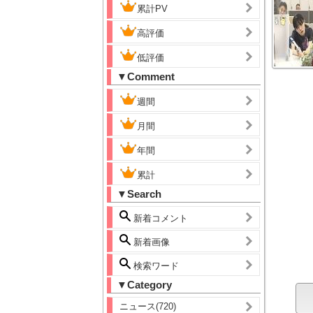
累計PV
高評価
低評価
▼Comment
週間
月間
年間
累計
▼Search
新着コメント
新着画像
検索ワード
▼Category
ニュース(720)