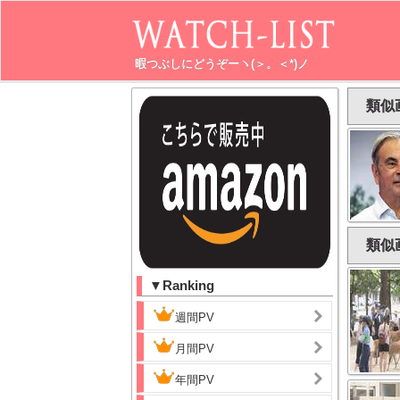
暇つぶしにどうぞーヽ(＞。＜*)ノ
類似
類似
▼Ranking
週間PV
月間PV
年間PV