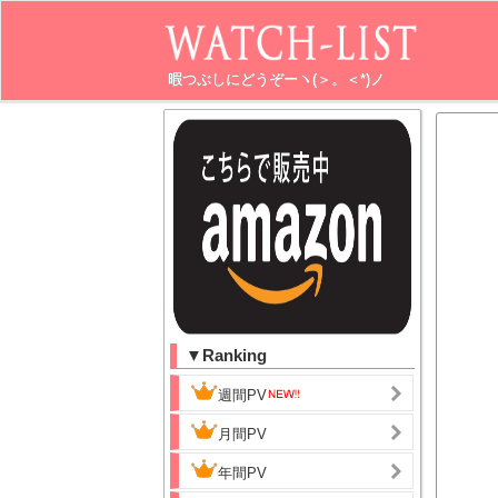
暇つぶしにどうぞーヽ(＞。＜*)ノ
▼Ranking
週間PV
月間PV
年間PV