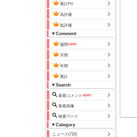
累計PV
高評価
低評価
▼Comment
週間
月間
年間
累計
▼Search
新着コメント
新着画像
検索ワード
▼Category
ニュース(720)