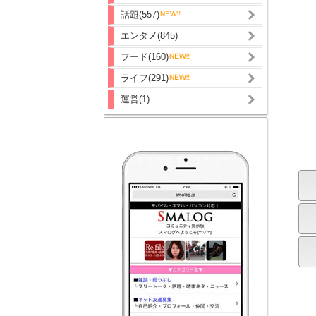
話題(557)
エンタメ(845)
フード(160)
ライフ(291)
運営(1)