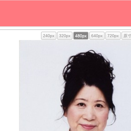
240px
320px
480px
640px
720px
原