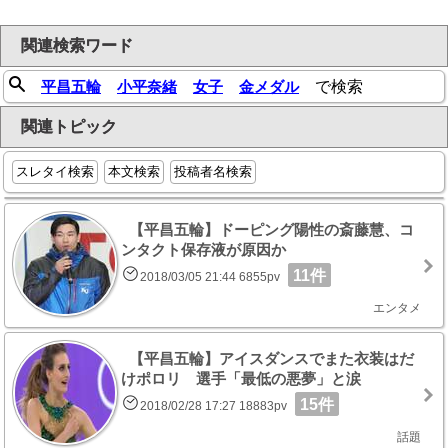
関連検索ワード
平昌五輪
小平奈緒
女子
金メダル
で検索
関連トピック
スレタイ検索
本文検索
投稿者名検索
【平昌五輪】ドーピング陽性の斎藤慧、コ
ンタクト保存液が原因か
11件
2018/03/05 21:44 6855pv
エンタメ
【平昌五輪】アイスダンスでまた衣装はだ
けポロリ 選手「最低の悪夢」と涙
15件
2018/02/28 17:27 18883pv
話題