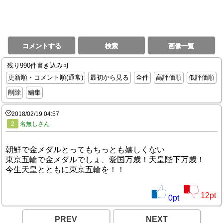
コメントする
検索
画像一覧
残り990件書き込み可
更新順・コメント順(通常)
最初から見る
全件
高評価順
低評価順
削除
編集
2018/02/19 04:57
2
名無しさん
朝鮮で金メダルとってもちっとも嬉しくない
東京五輪で金メダルでしょ、愛国万歳！天皇陛下万歳！
今生天皇とともに東京五輪を！！
12
pt
0
pt
PREV
NEXT