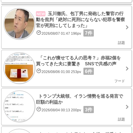
玉川徹氏、包丁男に発砲した警官の行
NEW
動を批判「絶対に死刑にならない犯罪を警察
官が死刑にしてしまった」
7件
2026/08/07 01:47 196pv
話題
「これが痩せてる人の思考？」赤福2個を
買ってきた夫に妻驚き SNSで共感の声
6件
2026/08/06 01:00 253pv
フード
トランプ大統領、イラン情勢を巡る発言で
巨額の利益か
3件
2026/08/04 00:13 200pv
話題