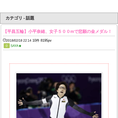
カテゴリ - 話題
【平昌五輪】小平奈緒、女子５００mで悲願の金メダル！
10件 8195pv
2018/02/18 22:14
0
SAYA★