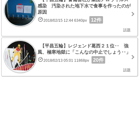
感染 汚染された地下水で食事を作ったのが
原因
12件
2018/02/15 12:44 6340pv
話題
【平昌五輪】レジェンド葛西２１位‥ 強
風、極寒地獄に「こんなの中止でしょう‥」
20件
2018/02/13 05:01 11868pv
話題