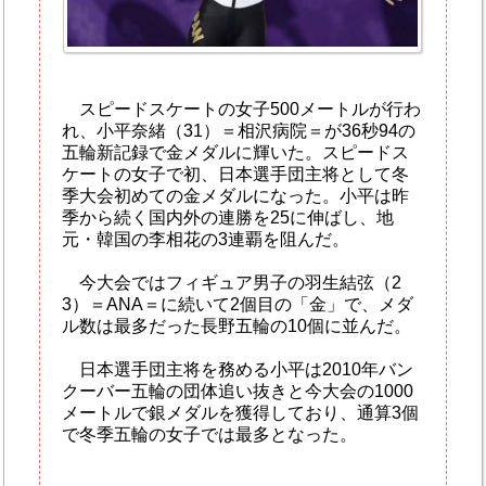
スピードスケートの女子500メートルが行わ
れ、小平奈緒（31）＝相沢病院＝が36秒94の
五輪新記録で金メダルに輝いた。スピードス
ケートの女子で初、日本選手団主将として冬
季大会初めての金メダルになった。小平は昨
季から続く国内外の連勝を25に伸ばし、地
元・韓国の李相花の3連覇を阻んだ。
今大会ではフィギュア男子の羽生結弦（2
3）＝ANA＝に続いて2個目の「金」で、メダ
ル数は最多だった長野五輪の10個に並んだ。
日本選手団主将を務める小平は2010年バン
クーバー五輪の団体追い抜きと今大会の1000
メートルで銀メダルを獲得しており、通算3個
で冬季五輪の女子では最多となった。