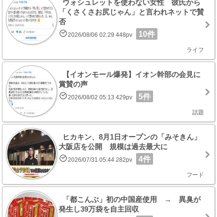
ウォシュレットを使わない女性 彼氏から
「くさくさお尻じゃん」と言われネットで賛
否
10件
2026/08/06 02:29 448pv
ライフ
【イオンモール爆発】イオン幹部の会見に
賞賛の声
5件
2026/08/02 05:13 429pv
話題
ヒカキン、8月1日オープンの「みそきん」
大阪店を公開 規模は過去最大に
4件
2026/07/31 05:44 282pv
フード
「都こんぶ」初の中国産使用 → 異臭が
発生し39万袋を自主回収