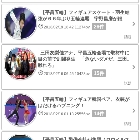
【平昌五輪】フィギュアスケート・羽生結
弦が６６年ぶり五輪連覇 宇野昌磨が銀
26件
2018/02/19 18:42 11274pv
話題
三田友梨佳アナ、平昌五輪会場で取材中に
目の前で乱闘発生 「危ないダメだ、三田。
離れろ」
15件
2018/02/16 06:45 10428pv
話題
【平昌五輪】フィギュア韓国ペア、衣装が
はだけるハプニング！
14件
2018/02/16 01:13 25556pv
話題
【平昌五輪】警備会社が集団ノロウイルス