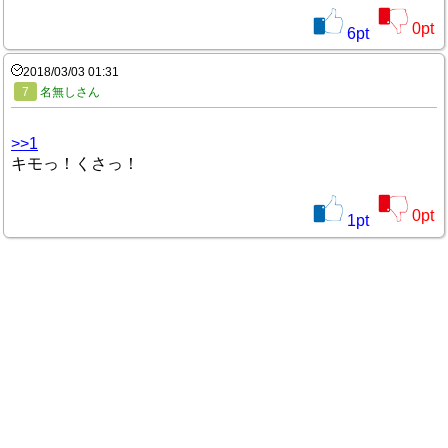
0
pt
6
pt
2018/03/03 01:31
7
名無しさん
>>1
キモっ！くさっ！
0
pt
1
pt