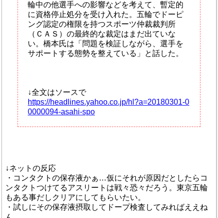
輪中の他選手への影響などを考えて、暫定的
に資格停止処分を受け入れた。五輪でドーピ
ング認定の権限を持つスポーツ仲裁裁判所
（ＣＡＳ）の最終的な裁定はまだ出ていな
い。橋本氏は「問題を検証しながら、選手を
サポートする態勢を整えている」と話した。
↓全文はソースで
https://headlines.yahoo.co.jp/hl?a=20180301-0
0000094-asahi-spo
↓ネットの反応
・コンタクトの保存液かぁ…仮にそれが原因だとしたらコ
ンタクトつけてるアスリートは戦々恐々だろう。東京五輪
もある事だしクリアにしてもらいたい。
・試しにその保存液摂取してドープ検査してみればええね
ん