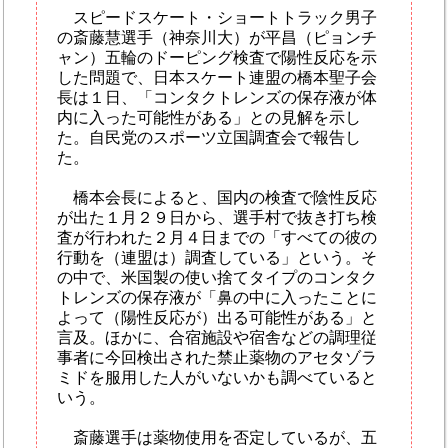
スピードスケート・ショートトラック男子
の斎藤慧選手（神奈川大）が平昌（ピョンチ
ャン）五輪のドーピング検査で陽性反応を示
した問題で、日本スケート連盟の橋本聖子会
長は１日、「コンタクトレンズの保存液が体
内に入った可能性がある」との見解を示し
た。自民党のスポーツ立国調査会で報告し
た。
橋本会長によると、国内の検査で陰性反応
が出た１月２９日から、選手村で抜き打ち検
査が行われた２月４日までの「すべての彼の
行動を（連盟は）調査している」という。そ
の中で、米国製の使い捨てタイプのコンタク
トレンズの保存液が「鼻の中に入ったことに
よって（陽性反応が）出る可能性がある」と
言及。ほかに、合宿施設や宿舎などの調理従
事者に今回検出された禁止薬物のアセタゾラ
ミドを服用した人がいないかも調べていると
いう。
斎藤選手は薬物使用を否定しているが、五