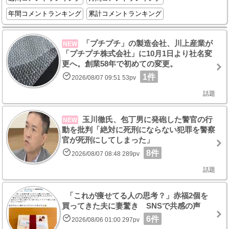
年間コメントランキング
累計コメントランキング
「プチプチ」の製造会社、川上産業が
NEW
「プチプチ株式会社」に10月1日より社名変
更へ。創業58年で初めての変更。
1件
2026/08/07 09:51 53pv
話題
玉川徹氏、包丁男に発砲した警官の行
NEW
動を批判「絶対に死刑にならない犯罪を警察
官が死刑にしてしまった」
8件
2026/08/07 08:48 289pv
話題
「これが痩せてる人の思考？」赤福2個を
買ってきた夫に妻驚き SNSで共感の声
6件
2026/08/06 01:00 297pv