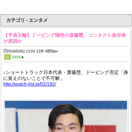
カテゴリ - エンタメ
【平昌五輪】ドーピング陽性の斎藤慧、コンタクト保存液
が原因か
11件 6855pv
2018/03/02 13:04
0
SAYA★
↓ショートトラック日本代表・齋藤慧、ドーピング否定「身
に覚えのないことで不可解」
http://watch-list.jp/02/192/