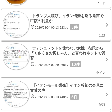
フード
トランプ大統領、イラン情勢を巡る発言で
巨額の利益か
3件
2026/08/04 00:13 223pv
話題
ウォシュレットを使わない女性 彼氏から
「くさくさお尻じゃん」と言われネットで賛
否
10件
2026/08/06 02:29 468pv
ライフ
【イオンモール爆発】イオン幹部の会見に
賞賛の声
5件
2026/08/02 05:13 448pv
話題