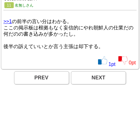
11
名無しさん
>>1
の前半の言い分はわかる。
ここの掲示板は根拠もなく妄信的にやれ朝鮮人の仕業だの
何だのの書き込みが多かったし。
後半の訴えていいとか言う主張は却下する。
0
pt
1
pt
PREV
NEXT