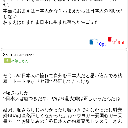
だ。
本当におまえは日本人かな？おまえからは日本人の匂いが
しない
おまえはたまたま日本に生まれ落ちた生ゴミだ
9
pt
0
pt
2018/03/02 20:27
6
名無しさん
そういや日本人に憧れて自分を日本人だと思い込んでる粘
着ヒトモドキがドヤ顔で発狂してたっけな
>恥さらしが！
>日本人は嘘つきだな、やはり慰安婦は正しかったんだね
結局、恥さらしじゃなかったし嘘つきでもなかったし慰安
婦BBAは全然正しくなかったよね～ウヨガー愛国心ガー天
皇ガーでお馴染みの自称日本人の粘着棄民トンスラーさん