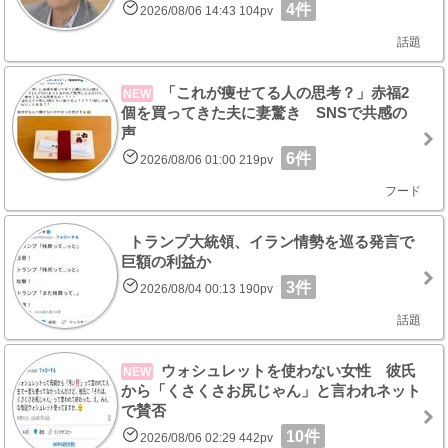
4件
2026/08/06 14:43 104pv
話題
「これが痩せてる人の思考？」赤福2
NEW
個を買ってきた夫に妻驚き SNSで共感の
声
6件
2026/08/06 01:00 219pv
フード
トランプ大統領、イラン情勢を巡る発言で
巨額の利益か
3件
2026/08/04 00:13 190pv
話題
ウォシュレットを使わない女性 彼氏
NEW
から「くさくさお尻じゃん」と言われネット
で賛否
10件
2026/08/06 02:29 442pv