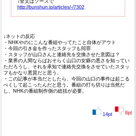
↓全文はソースで
http://bunshun.jp/articles/-/7302
↓ネットの反応
・NHKやのにこんな番組やってたこと自体がアウト
・今回の引き金を作ったスタッフも同罪
・スタッフが山口さんと連絡先を交換させた意図は？
・業界の人間ならばおそらく山口の女癖の悪さを知ってい
ただろうし、それを承知で連絡先交換をさせていたスタッ
フもかなり悪質だと思う。
・この記事が本当だとしたら、今回の山口の事件は起こる
べくして起こったんだと思う。番組の打ち切りは当然だ
し、NHKの番組制作側の総括が必要。
8
pt
14
pt