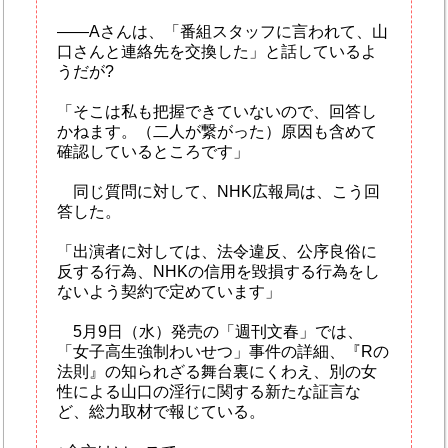
――Aさんは、「番組スタッフに言われて、山
口さんと連絡先を交換した」と話しているよ
うだが?
「そこは私も把握できていないので、回答し
かねます。（二人が繋がった）原因も含めて
確認しているところです」
同じ質問に対して、NHK広報局は、こう回
答した。
「出演者に対しては、法令違反、公序良俗に
反する行為、NHKの信用を毀損する行為をし
ないよう契約で定めています」
5月9日（水）発売の「週刊文春」では、
「女子高生強制わいせつ」事件の詳細、『Rの
法則』の知られざる舞台裏にくわえ、別の女
性による山口の淫行に関する新たな証言な
ど、総力取材で報じている。