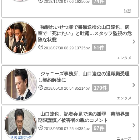
74件
2018/11/28 07:06 16250pv
話題
強制わいせつ罪で書類送検の山口達也、病
室で「死にたい」と吐露…スタッフ監視の危
険な状態
51件
2018/07/30 08:29 13725pv
エンタメ
ジャニーズ事務所、山口達也の退職願受理
し契約解除に
179件
2018/05/10 20:54 85214pv
エンタメ
山口達也、記者会見で涙の謝罪 芸能界無
期限謹慎／被害者の親のコメント
97件
2018/05/08 07:25 44384pv
ニュース