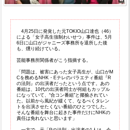
4月25日に発覚した元TOKIO山口達也（46）
による「女子高生強制わいせつ」事件は、5月
6日に山口がジャニーズ事務所を退所した後
も、燻り続けている。
芸能事務所関係者がこう指摘する。
「問題は、被害にあった女子高生が、山口がM
Cを務めるNHK・Eテレのバラエティ番組『R
の法則』の出演者だったという点です。あの
番組は、10代の出演者同士が何組もカップル
になっていて、“合コン番組”と揶揄されてい
た。以前から風紀が緩くて、なるべくタレン
トを出演させたくない番組のひとつでした。
そんな番組を舞台に起きた事件だけにNHKの
責任は免れないと思います」
一方で、元「Rの法則」出演者の1人は、今