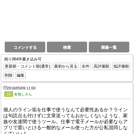
コメントする
検索
画像一覧
残り984件書き込み可
更新順・コメント順(通常)
最初から見る
全件
高評価順
低評価順
削除
編集
2018/05/09 11:00
10
名無しさん
個人のライン垢を仕事で使うなんて必要性あるか？ライン
は句読点も付けずに文章送ってもおかしくないような、家
族や友達間で使うツール。仕事で電子メールが必要ならア
プリで置いとける一般的なメール使った方が公私混同しな
くていいよ。