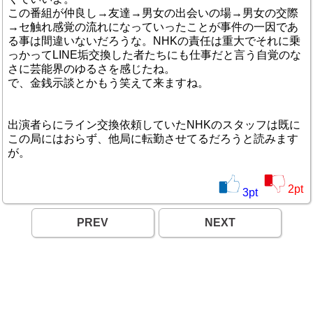
この番組が仲良し→友達→男女の出会いの場→男女の交際
→セ触れ感覚の流れになっていったことが事件の一因であ
る事は間違いないだろうな。NHKの責任は重大でそれに乗
っかってLINE垢交換した者たちにも仕事だと言う自覚のな
さに芸能界のゆるさを感じたね。
で、金銭示談とかもう笑えて来ますね。
出演者らにライン交換依頼していたNHKのスタッフは既に
この局にはおらず、他局に転勤させてるだろうと読みます
が。
2
pt
3
pt
PREV
NEXT