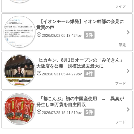
ライフ
【イオンモール爆発】イオン幹部の会見に
賞賛の声
5件
2026/08/02 05:13 424pv
話題
ヒカキン、8月1日オープンの「みそきん」
大阪店を公開 規模は過去最大に
4件
2026/07/31 05:44 279pv
フード
「都こんぶ」初の中国産使用 → 異臭が
発生し39万袋を自主回収
5件
2026/07/25 15:41 519pv
フード