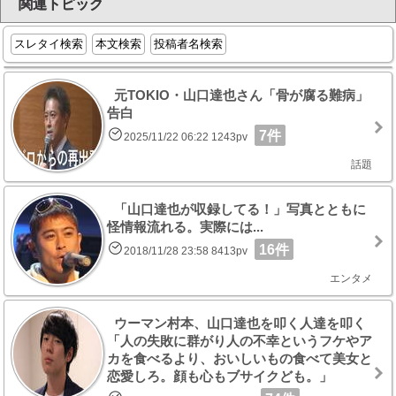
関連トピック
スレタイ検索
本文検索
投稿者名検索
元TOKIO・山口達也さん「骨が腐る難病」
告白
7件
2025/11/22 06:22 1243pv
話題
「山口達也が収録してる！」写真とともに
怪情報流れる。実際には...
16件
2018/11/28 23:58 8413pv
エンタメ
ウーマン村本、山口達也を叩く人達を叩く
「人の失敗に群がり人の不幸というフケやア
カを食べるより、おいしいもの食べて美女と
恋愛しろ。顔も心もブサイクども。」