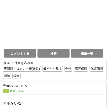
コメントする
検索
画像一覧
残り971件書き込み可
更新順・コメント順(通常)
最初から見る
全件
高評価順
低評価順
削除
編集
2018/08/20 23:53
1
名無しさん
アホかいな