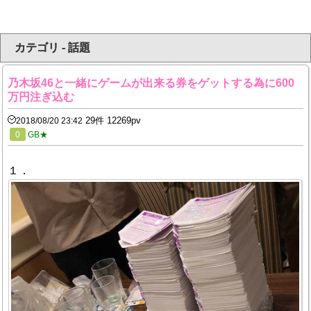
カテゴリ - 話題
乃木坂46と一緒にゲームが出来る券をゲットする為に600
万円注ぎ込む
29件 12269pv
2018/08/20 23:42
0
GB★
１．