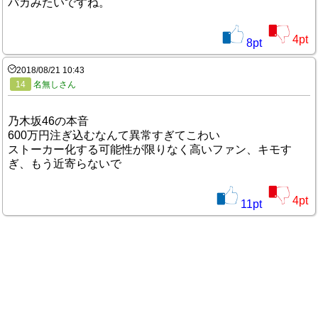
バカみたいですね。
4
pt
8
pt
2018/08/21 10:43
14
名無しさん
乃木坂46の本音
600万円注ぎ込むなんて異常すぎてこわい
ストーカー化する可能性が限りなく高いファン、キモす
ぎ、もう近寄らないで
4
pt
11
pt