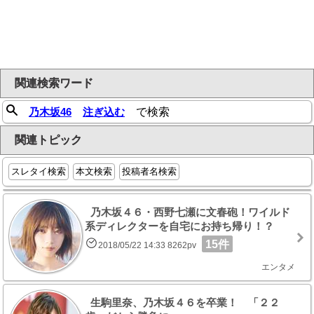
関連検索ワード
乃木坂46
注ぎ込む
で検索
関連トピック
スレタイ検索
本文検索
投稿者名検索
乃木坂４６・西野七瀬に文春砲！ワイルド
系ディレクターを自宅にお持ち帰り！？
15件
2018/05/22 14:33 8262pv
エンタメ
生駒里奈、乃木坂４６を卒業！ 「２２