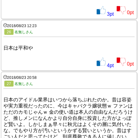
0
pt
3
pt
2018/08/23 12:23
26
名無しさん
日本は平和や
0
pt
4
pt
2018/08/23 20:58
27
名無しさん
日本のアイドル業界はいつから落ちぶれたのか。昔は容姿
や実力重視だったのに、今はキャバクラ嬢状態ｗ ファンは
ただのカモじゃんｗ 金の使い道は本人の自由なんだろうけ
ど、推しメンになんかより自分自身に投資した方がよっぽ
ど賢いよ。しかしまぁ早々に秋元はよくその層に気付いた
な。でもやり方が汚いというかずる賢いというか。昔はす
ごい人だと思ってたけど、到底尊敬できる人に値しない