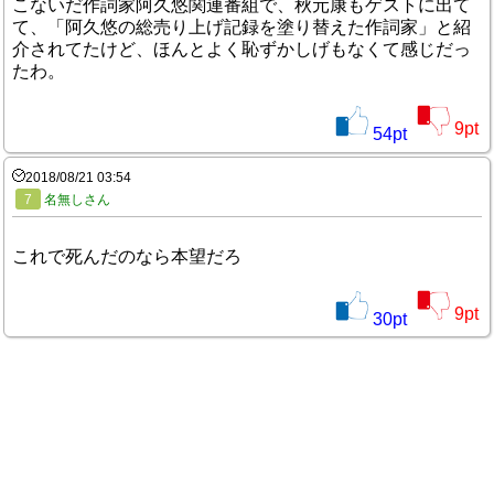
こないだ作詞家阿久悠関連番組で、秋元康もゲストに出て
て、「阿久悠の総売り上げ記録を塗り替えた作詞家」と紹
介されてたけど、ほんとよく恥ずかしげもなくて感じだっ
たわ。
9
pt
54
pt
2018/08/21 03:54
7
名無しさん
これで死んだのなら本望だろ
9
pt
30
pt