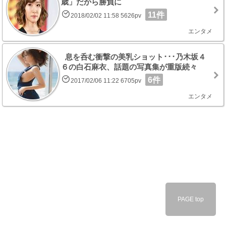
歳」だから勝負に
11件
2018/02/02 11:58 5626pv
エンタメ
息を呑む衝撃の美乳ショット･･･乃木坂４
６の白石麻衣、話題の写真集が重版続々
6件
2017/02/06 11:22 6705pv
エンタメ
PAGE top