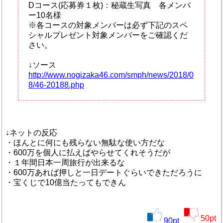
Dコース(応募券１枚)：秘蔵生写真 各メンバ
ー10名様
※各コースの対象メンバーは必ず下記のスペ
シャルプレゼント対象メンバーをご確認くだ
さい。
↓ソース
http://www.nogizaka46.com/smph/news/2018/0
8/46-20188.php
↓ネットの反応
・ほんとに何にも残らない無駄な使い方だな
・600万を個人に払えばやらせてくれそうだが
・１年間日本一周旅行が出来るな
・600万あれば押しと一日デートぐらいできただろうに
・宝くじで10億当たってもできん
50
pt
90
pt