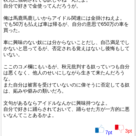
自分で好きで金使ってんだろうが。
俺は馬鹿馬鹿しいからアイドル関連には金掛けねえよ。
でも50万も払えば車は帰るが、自分の意思で650万の車を
買った。
車に興味のない奴には分からないことだし、自己満足でし
かないと思ってるが、否定される覚えはないし後悔もして
いない。
ここのコメ欄にもいるが、秋元批判する奴っていつも自分
は悪くなく、他人のせいにしながら生きて来たんだろう
な。
また自分は被害を受けていないのに偉そうに否定してる奴
は、妬みや僻みの類いだろ。
文句があるならアイドルなんかに興味持つなよ。
自分で好きに踊らされておいて、踊らせた方が一方的に悪
いなんてことあるかよ。
3
pt
7
pt