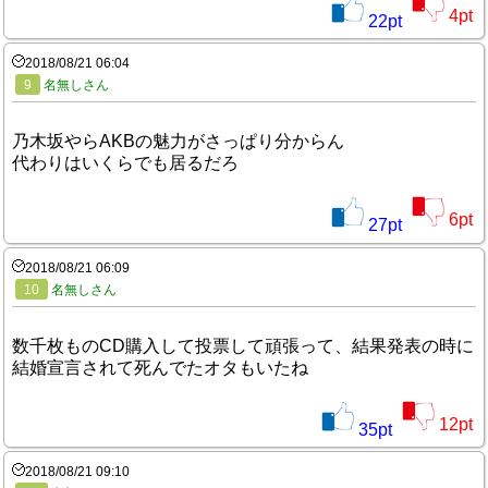
4
pt
22
pt
2018/08/21 06:04
9
名無しさん
乃木坂やらAKBの魅力がさっぱり分からん
代わりはいくらでも居るだろ
6
pt
27
pt
2018/08/21 06:09
10
名無しさん
数千枚ものCD購入して投票して頑張って、結果発表の時に
結婚宣言されて死んでたオタもいたね
12
pt
35
pt
2018/08/21 09:10