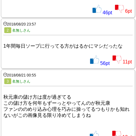
6
pt
46
pt
2018/08/20 23:57
2
名無しさん
1年間毎日ソープに行ってる方がはるかにマシだったな
11
pt
56
pt
2018/08/21 00:55
3
名無しさん
秋元康の儲け方は度が過ぎてる
この儲け方を何年もずーっとやってんのが秋元康
ファンののめり込み心理を巧みに操ってるつもりかも知れ
ないがこの画像見る限り冷めてしまうね