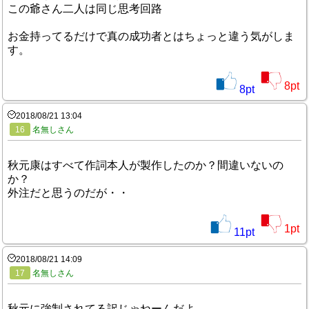
この爺さん二人は同じ思考回路
お金持ってるだけで真の成功者とはちょっと違う気がしま
す。
8
pt
8
pt
2018/08/21 13:04
16
名無しさん
秋元康はすべて作詞本人が製作したのか？間違いないの
か？
外注だと思うのだが・・
1
pt
11
pt
2018/08/21 14:09
17
名無しさん
秋元に強制されてる訳じゃねーんだよ。