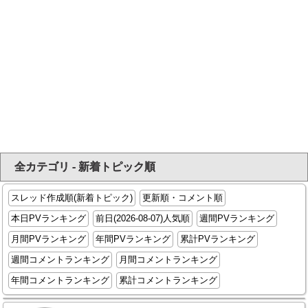
全カテゴリ - 新着トピック順
スレッド作成順(新着トピック)
更新順・コメント順
本日PVランキング
前日(2026-08-07)人気順
週間PVランキング
月間PVランキング
年間PVランキング
累計PVランキング
週間コメントランキング
月間コメントランキング
年間コメントランキング
累計コメントランキング