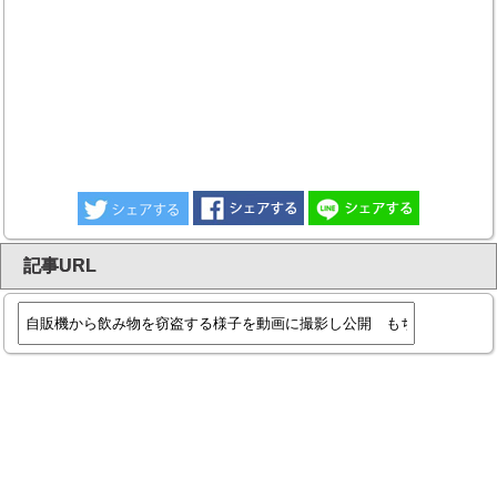
記事URL