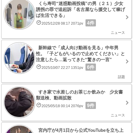
くら寿司“迷惑動画投稿”の男（２１）少女
誘拐の罪で追起訴「名古屋なら援交して稼げ
ば生活できる」
4件
2025/12/28 08:17 2071pv
ニュース
新幹線で「成人向け動画を見る」中年男
性。「子どもがいるので止めてください」と
注意したら…返ってきた“驚きの一言”
6件
2025/10/07 22:27 1351pv
話題
すき家で水差しのお茶じか飲みか 少女書
類送検、動画拡散
9件
2025/05/18 00:14 2076pv
ニュース
宮内庁が4月1日から公式YouTubeを立ち上