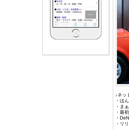
↓ネッ
・ほん
・まぁ
・最初
・De
・リリ