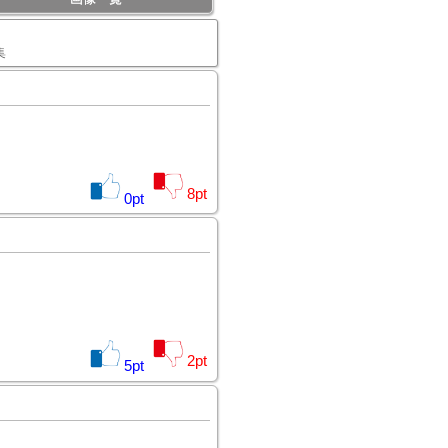
集
8
pt
0
pt
2
pt
5
pt