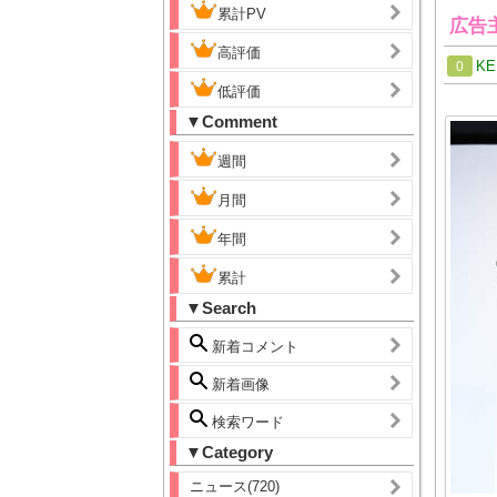
累計PV
広告主
高評価
KE
0
低評価
▼Comment
週間
月間
年間
累計
▼Search
新着コメント
新着画像
検索ワード
▼Category
ニュース(720)