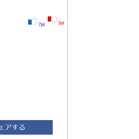
3
pt
7
pt