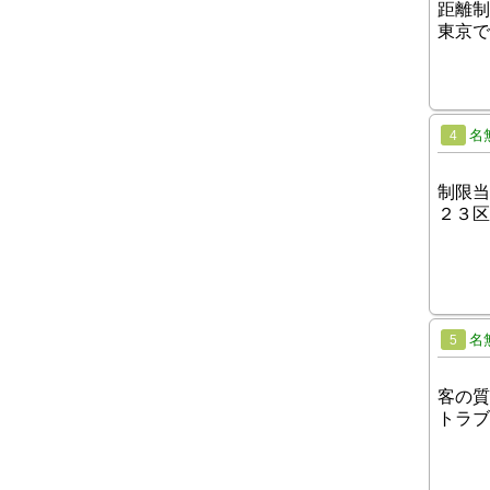
距離制
東京で
名
4
制限当
２３区
名
5
客の質
トラブ