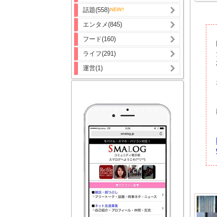
話題(558)
エンタメ(845)
フード(160)
ライフ(291)
運営(1)