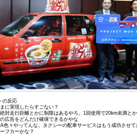
トの反応
まに実現したらすごない？
絶対走行距離とかに制限はあるやろ。1回使用で20km未満とか
の広告をどんだけ確保できるかやな
NA色々やってんな。タクシーの配車サービスはもう成功させて
ーフカーかな？