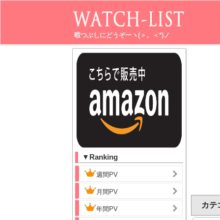
暇つぶしにどうぞーヽ(＞。＜*)ノ
▼Ranking
週間PV
月間PV
カテゴ
年間PV