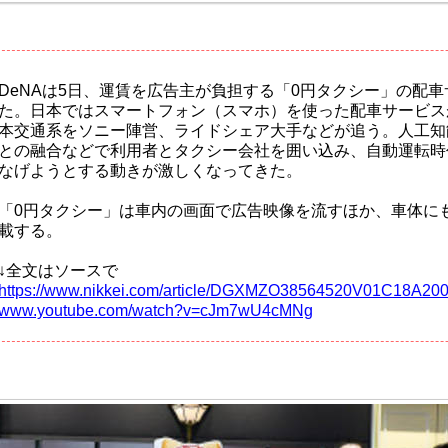
DeNAは5日、運賃を広告主が負担する「0円タクシー」の配
た。日本ではスマートフォン（スマホ）を使った配車サービス
本交通系をソニー陣営、ライドシェア大手などが追う。人工知
との融合などで利用者とタクシー会社を囲い込み、自動運転時
なげようとする動きが激しくなってきた。
「0円タクシー」は車内の画面で広告映像を流すほか、車体に
載する。
↓全文はソースで
https://www.nikkei.com/article/DGXMZO38564520V01C18A2000
www.youtube.com/watch?v=cJm7wU4cMNg