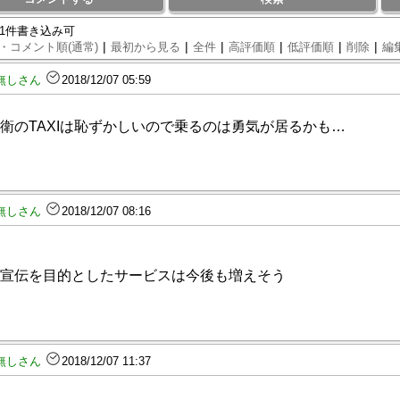
91件書き込み可
|
|
|
|
|
|
・コメント順(通常)
最初から見る
全件
高評価順
低評価順
削除
編
無しさん
2018/12/07 05:59
衛のTAXIは恥ずかしいので乗るのは勇気が居るかも…
無しさん
2018/12/07 08:16
宣伝を目的としたサービスは今後も増えそう
無しさん
2018/12/07 11:37