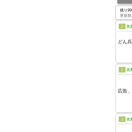
残り9
更新順
名
1
どん兵
名
2
広告、
名
3