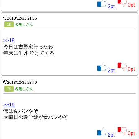
0
pt
2
pt
2018/12/31 21:06
19
名無しさん
>>18
今日は吉野家行ったわ
年末に牛丼 泣けてくる
0
pt
2
pt
2018/12/31 23:49
20
名無しさん
>>19
俺は食パンやぞ
大晦日の晩ご飯が食パンやぞ
0
pt
2
pt