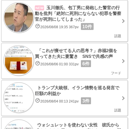
玉川徹氏、包丁男に発砲した警官の行
NEW
動を批判「絶対に死刑にならない犯罪を警察
官が死刑にしてしまった」
10件
2026/08/08 19:35 367pv
話題
「これが痩せてる人の思考？」赤福2個を
買ってきた夫に妻驚き SNSで共感の声
6件
2026/08/06 01:00 331pv
フード
トランプ大統領、イラン情勢を巡る発言で
巨額の利益か
3件
2026/08/04 00:13 241pv
話題
ウォシュレットを使わない女性 彼氏から