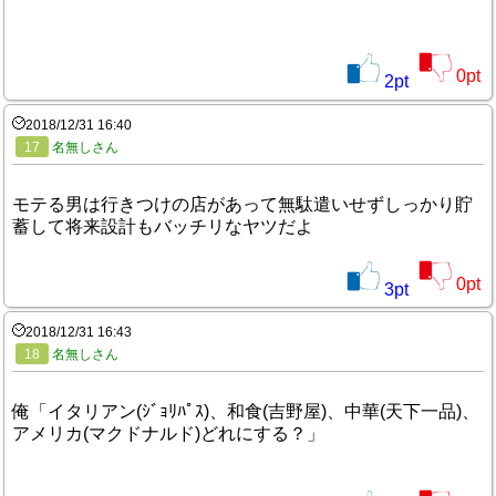
0
pt
2
pt
2018/12/31 16:40
17
名無しさん
モテる男は行きつけの店があって無駄遣いせずしっかり貯
蓄して将来設計もバッチリなヤツだよ
0
pt
3
pt
2018/12/31 16:43
18
名無しさん
俺「イタリアン(ｼﾞｮﾘﾊﾟｽ)、和食(吉野屋)、中華(天下一品)、
アメリカ(マクドナルド)どれにする？」