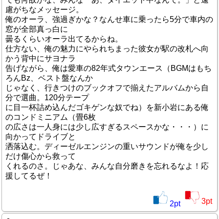
慮がちなメッセージ。
俺のオーラ、強過ぎかな？なんせ車に乗ったら5分で車内の
窓が全部真っ白に
曇るくらいオーラ出てるからね。
仕方ない、俺の魅力にやられちまった彼女が駅の改札へ向
かう背中にサヨナラ
告げながら、俺は愛車の82年式タウンエース（BGMはもち
ろんBz、ベスト盤なんか
じゃなく、行きつけのブックオフで揃えたアルバムから自
分で選曲。120分テープ
に目一杯詰め込んだゴキゲンな奴でね）を新小岩にある俺
のコンドミニアム（畳6枚
の広さは一人身には少し広すぎるスペースかな・・・）に
向かってドライブと
洒落込む。ディーゼルエンジンの重いサウンドが俺を少し
だけ傷心から救って
くれるのさ。じゃあな、みんな自分磨きを忘れるなよ！応
援してるぜ！
3
pt
2
pt