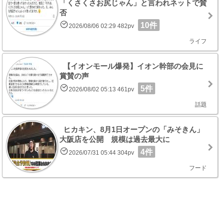
「くさくさお尻じゃん」と言われネットで賛
否
10件
2026/08/06 02:29 482pv
ライフ
【イオンモール爆発】イオン幹部の会見に
賞賛の声
5件
2026/08/02 05:13 461pv
話題
ヒカキン、8月1日オープンの「みそきん」
大阪店を公開 規模は過去最大に
4件
2026/07/31 05:44 304pv
フード