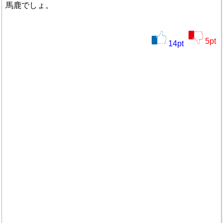
馬鹿でしょ。
5
pt
14
pt