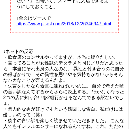
たい？』と聞いて、スマートに入店できるよ
うにしておくこと」
↓全文はソースで
https://www.j-cast.com/2018/12/26346947.html
↓ネットの反応
・飲食店のコンサルやってますが、本当に腹立たしい。
・言ってることが女性誌のデタラメと同じノリだと思った
ら、本当にそれ出身の人なのな。 異性と付き合うのに自分
の得ばかりで、その異性を思いやる気持ちがないからそん
なバカなことが言えるんだよ。
・失言をしたなら素直に謝ればいいのに。 自分で考えた嘘
の言い訳なんてするからさらに炎上する。 行かなくなった
2つの店に知り合いを2組行かせるなんてできる訳ないでし
ょ。
・暴力的な男が好きですという遠回しな告白。私だけには
優しいのって（笑）
・後半の言い訳を楽しく読ませていただきました。 こんな
人でもインフルエンサーになれるんですね。これ、ただの