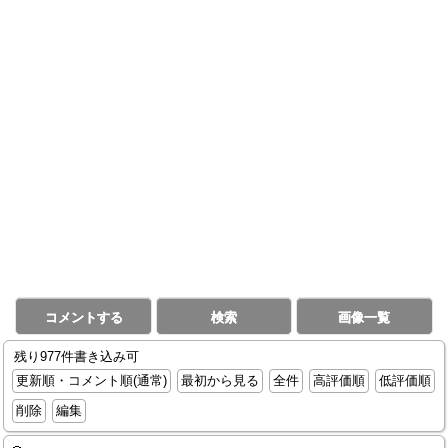
コメントする
検索
画像一覧
残り977件書き込み可
更新順・コメント順(通常)
最初から見る
全件
高評価順
低評価順
削除
編集