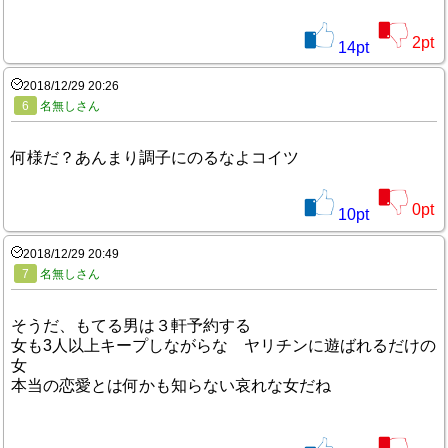
2
pt
14
pt
2018/12/29 20:26
6
名無しさん
何様だ？あんまり調子にのるなよコイツ
0
pt
10
pt
2018/12/29 20:49
7
名無しさん
そうだ、もてる男は３軒予約する
女も3人以上キープしながらな ヤリチンに遊ばれるだけの
女
本当の恋愛とは何かも知らない哀れな女だね