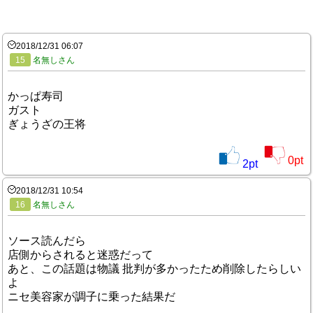
2018/12/31 06:07
15
名無しさん
かっぱ寿司
ガスト
ぎょうざの王将
0
pt
2
pt
2018/12/31 10:54
16
名無しさん
ソース読んだら
店側からされると迷惑だって
あと、この話題は物議 批判が多かったため削除したらしい
よ
ニセ美容家が調子に乗った結果だ