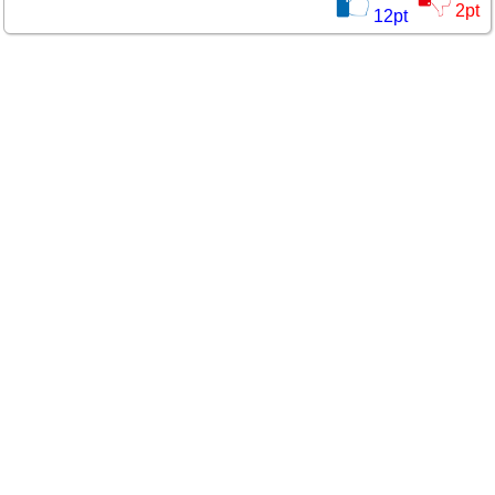
2
pt
12
pt