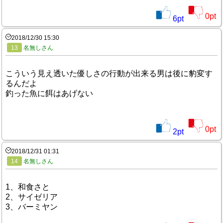
0
pt
6
pt
2018/12/30 15:30
13
名無しさん
こういう見え透いた優しさの行動が出来る男は後に豹変す
るんだよ
釣った魚に餌はあげない
0
pt
2
pt
2018/12/31 01:31
14
名無しさん
1、和食さと
2、サイゼリア
3、バーミヤン