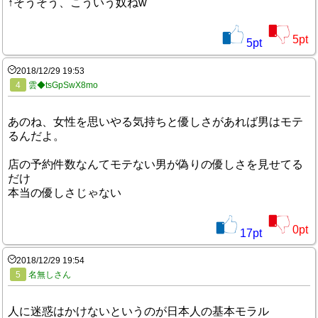
↑そうそう、こういう奴ねw
5
pt
5
pt
2018/12/29 19:53
4
雲◆tsGpSwX8mo
あのね、女性を思いやる気持ちと優しさがあれば男はモテ
るんだよ。
店の予約件数なんてモテない男が偽りの優しさを見せてる
だけ
本当の優しさじゃない
0
pt
17
pt
2018/12/29 19:54
5
名無しさん
人に迷惑はかけないというのが日本人の基本モラル