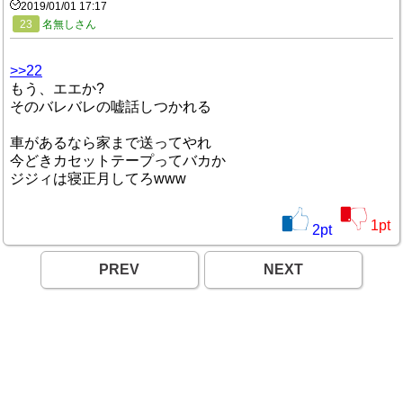
2019/01/01 17:17
23
名無しさん
>>22
もう、エエか?
そのバレバレの嘘話しつかれる
車があるなら家まで送ってやれ
今どきカセットテープってバカか
ジジィは寝正月してろwww
1
pt
2
pt
PREV
NEXT