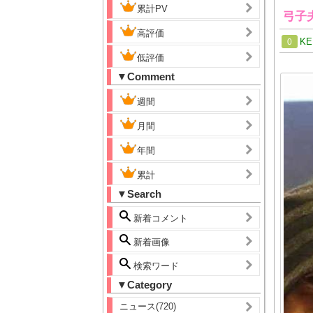
累計PV
弓子
高評価
KE
0
低評価
▼Comment
週間
月間
年間
累計
▼Search
新着コメント
新着画像
検索ワード
▼Category
ニュース(720)