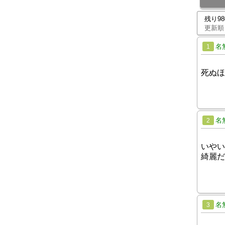
残り9
更新順
名
1
死ぬほ
名
2
いやい
綺麗だ
名
3