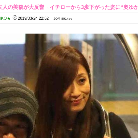
夫人の美貌が大反響→イチローから3歩下がった姿に“奥ゆか
IKO★
2019/03/24 22:52
20件 8014pv