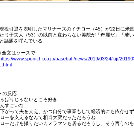
現役引退を表明したマリナーズのイチロー（45）が22日に米
た弓子夫人（53）の以前と変わらない美貌が「奇麗だ」「若い
と話題を呼んでいる。
↓全文はソースで
https://www.sponichi.co.jp/baseball/news/2019/03/24/kiji/20
c.html
トの反応
ゃばりじゃないところ好き
んすごいな
下がって夫を支え、かつ自分で事業もして経済的にも依存せず
ローを支えるなんて相当大変だっただろうね
ローだけを撮りたいカメラマンも居るだろうし、そう言うの