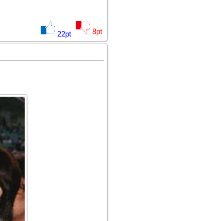
8
pt
22
pt