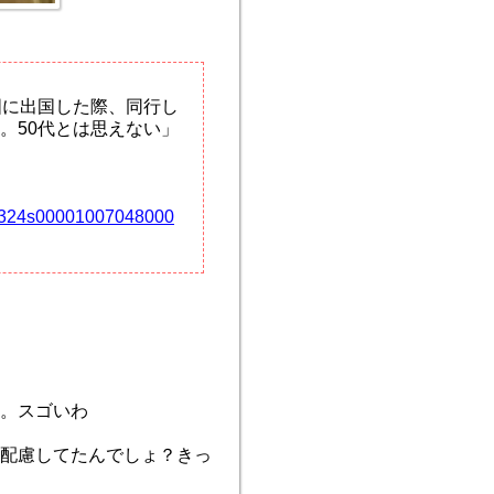
国に出国した際、同行し
。50代とは思えない」
190324s00001007048000
。スゴいわ
を配慮してたんでしょ？きっ