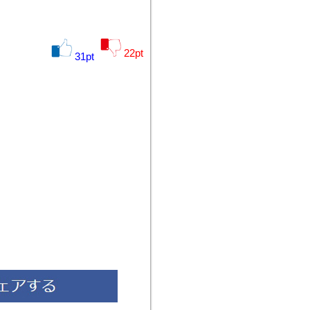
22
pt
31
pt