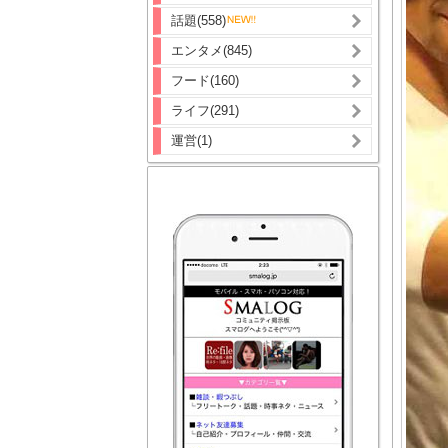
話題(558)
エンタメ(845)
フード(160)
ライフ(291)
運営(1)