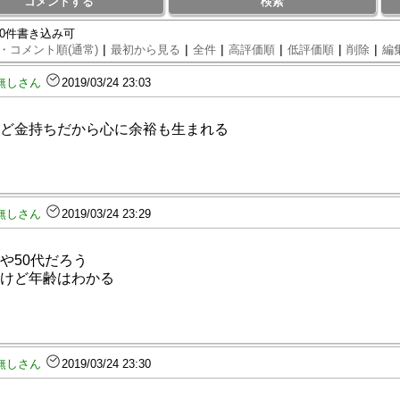
コメントする
検索
80件書き込み可
|
|
|
|
|
|
・コメント順(通常)
最初から見る
全件
高評価順
低評価順
削除
編
無しさん
2019/03/24 23:03
ど金持ちだから心に余裕も生まれる
無しさん
2019/03/24 23:29
や50代だろう
けど年齢はわかる
無しさん
2019/03/24 23:30