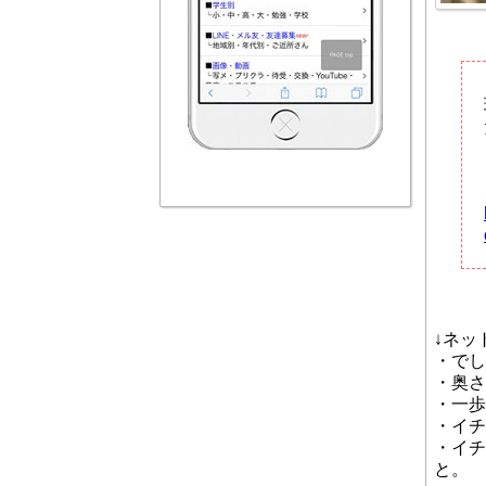
↓ネッ
・でし
・奥さ
・一歩
・イチ
・イチ
と。