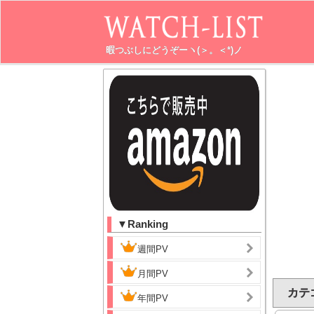
暇つぶしにどうぞーヽ(＞。＜*)ノ
▼Ranking
週間PV
月間PV
カテゴ
年間PV