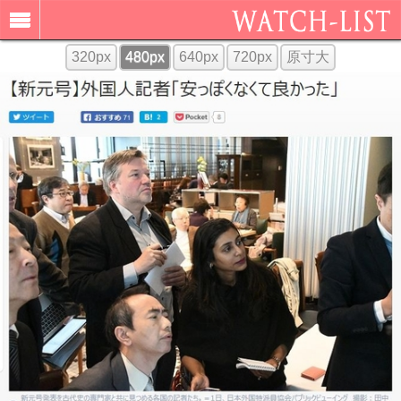
320px
480px
640px
720px
原寸大