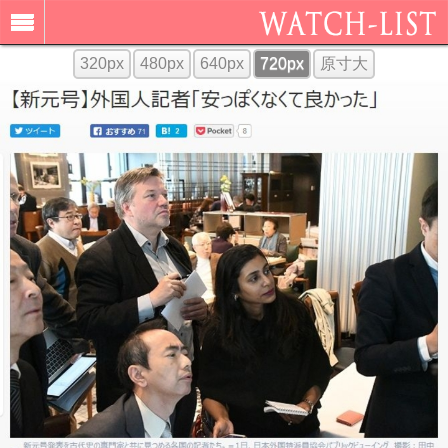
320px
480px
640px
720px
原寸大