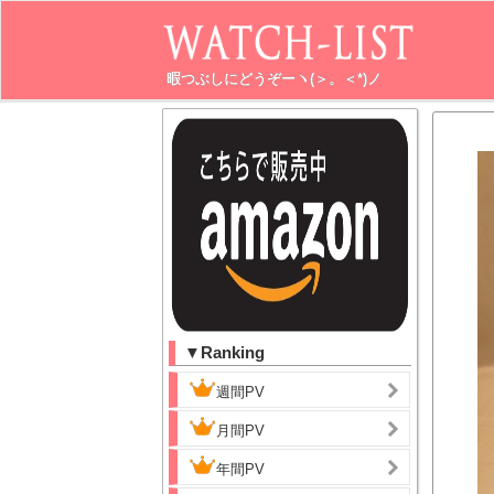
暇つぶしにどうぞーヽ(＞。＜*)ノ
▼Ranking
週間PV
月間PV
年間PV