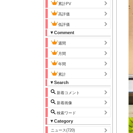
累計PV
高評価
低評価
▼Comment
週間
月間
年間
累計
▼Search
新着コメント
新着画像
検索ワード
▼Category
ニュース(720)