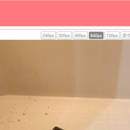
240px
320px
480px
640px
720px
原