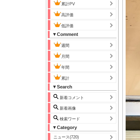
累計PV
高評価
低評価
▼Comment
週間
月間
年間
累計
▼Search
新着コメント
新着画像
検索ワード
▼Category
ニュース(720)