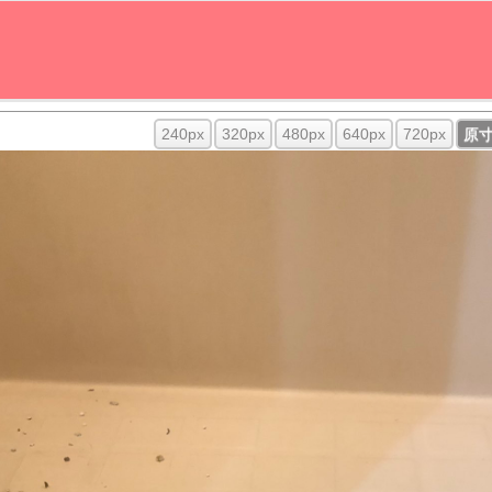
240px
320px
480px
640px
720px
原