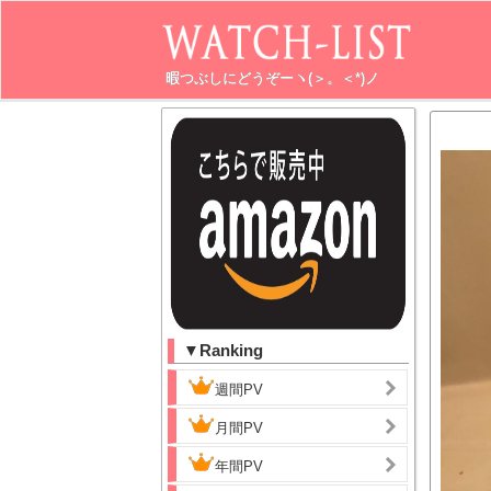
暇つぶしにどうぞーヽ(＞。＜*)ノ
▼Ranking
週間PV
月間PV
年間PV