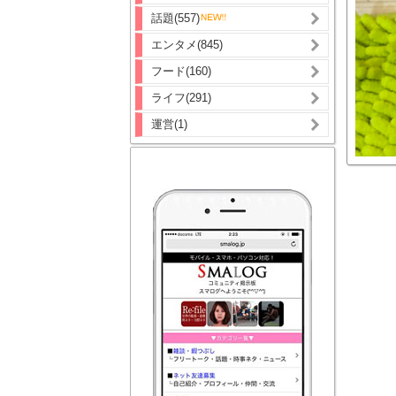
話題(557)
エンタメ(845)
フード(160)
ライフ(291)
運営(1)