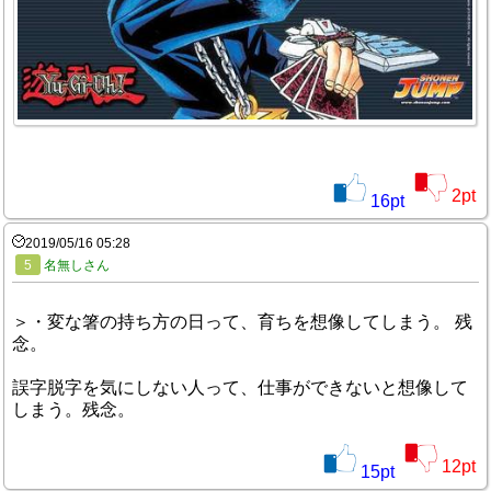
2
pt
16
pt
2019/05/16 05:28
5
名無しさん
＞・変な箸の持ち方の日って、育ちを想像してしまう。 残
念。
誤字脱字を気にしない人って、仕事ができないと想像して
しまう。残念。
12
pt
15
pt