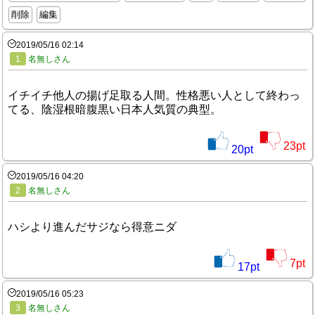
削除
編集
2019/05/16 02:14
1
名無しさん
イチイチ他人の揚げ足取る人間。性格悪い人として終わっ
てる、陰湿根暗腹黒い日本人気質の典型。
23
pt
20
pt
2019/05/16 04:20
2
名無しさん
ハシより進んだサジなら得意ニダ
7
pt
17
pt
2019/05/16 05:23
3
名無しさん