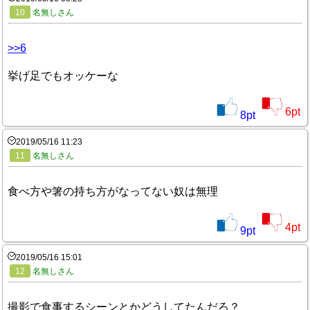
10
名無しさん
>>6
挙げ足でもオッケーな
6
pt
8
pt
2019/05/16 11:23
11
名無しさん
食べ方や箸の持ち方がなってない奴は無理
4
pt
9
pt
2019/05/16 15:01
12
名無しさん
撮影で食事するシーンとかどうしてたんだろ？