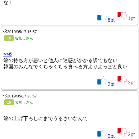
な！
1
pt
8
pt
2019/05/17 15:57
18
名無しさん
>>6
箸の持ち方が悪いと他人に迷惑がかかる訳でもない
韓国のみんなでくちゃくちゃ食べる方よりよっぽど良い
3
pt
2
pt
2019/05/17 23:57
19
名無しさん
箸の上げ下ろしにまでうるさいなんて
2
pt
0
pt