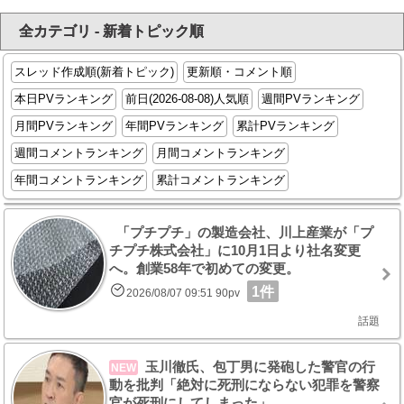
全カテゴリ - 新着トピック順
スレッド作成順(新着トピック)
更新順・コメント順
本日PVランキング
前日(2026-08-08)人気順
週間PVランキング
月間PVランキング
年間PVランキング
累計PVランキング
週間コメントランキング
月間コメントランキング
年間コメントランキング
累計コメントランキング
「プチプチ」の製造会社、川上産業が「プ
チプチ株式会社」に10月1日より社名変更
へ。創業58年で初めての変更。
1件
2026/08/07 09:51 90pv
話題
玉川徹氏、包丁男に発砲した警官の行
NEW
動を批判「絶対に死刑にならない犯罪を警察
官が死刑にしてしまった」