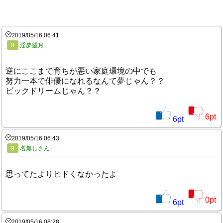
2019/05/16 06:41
8
淫夢望月
逆にここまで育ちが悪い家庭環境の中でも
努力一本で俳優になれるなんて夢じゃん？？
ビックドリームじゃん？？
6
pt
6
pt
2019/05/16 06:43
9
名無しさん
思ってたよりヒドくなかったよ
0
pt
6
pt
2019/05/16 08:28