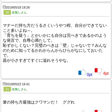
2019/05/18 19:28
20
名無しさん
マナーだ持ち方だうるさくいうやつ程、自分ができてない
こと多いよね～。
「育ちを疑う」とかいかにも自分は完ぺきであるかのよう
な発言で、自尊心満たして。
恥ずかしくない？完璧のぺきは「壁」じゃないで？みんな
のために知ってるかわからんからひらがなにしておいた
で。
器が小さすぎてすぐに溢れそうやな。
4
pt
0
pt
2019/05/22 16:41
21
名無しさん
箸の持ち方最強はクワマンだ！ ググれ