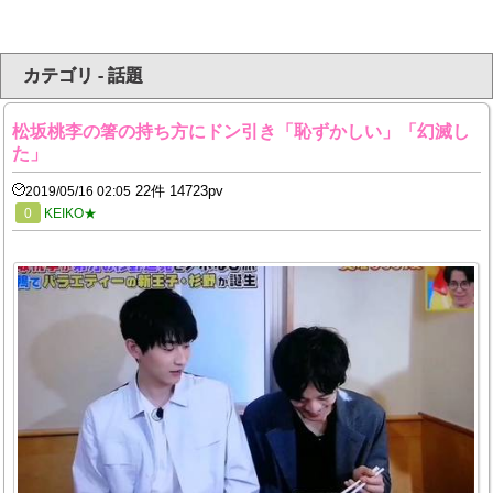
カテゴリ - 話題
松坂桃李の箸の持ち方にドン引き「恥ずかしい」「幻滅し
た」
22件 14723pv
2019/05/16 02:05
0
KEIKO★