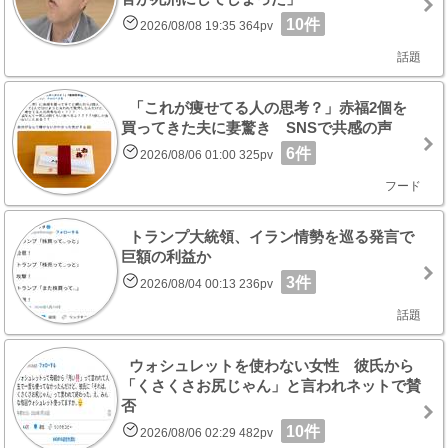
10件
2026/08/08 19:35 364pv
話題
「これが痩せてる人の思考？」赤福2個を
買ってきた夫に妻驚き SNSで共感の声
6件
2026/08/06 01:00 325pv
フード
トランプ大統領、イラン情勢を巡る発言で
巨額の利益か
3件
2026/08/04 00:13 236pv
話題
ウォシュレットを使わない女性 彼氏から
「くさくさお尻じゃん」と言われネットで賛
否
10件
2026/08/06 02:29 482pv