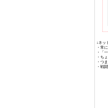
↓ネッ
・常に
・「一
・ちょ
・つま
・戦闘