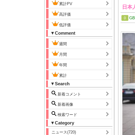
累計PV
日本
高評価
G
0
低評価
▼Comment
週間
月間
年間
累計
▼Search
新着コメント
新着画像
検索ワード
▼Category
ニュース(720)