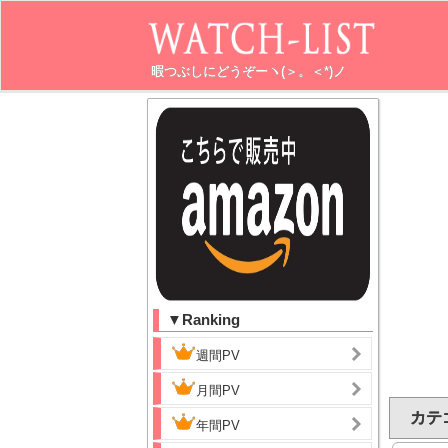
暇つぶしにどうぞーヽ(＞。＜*)ノ
▼Ranking
週間PV
月間PV
カテゴ
年間PV