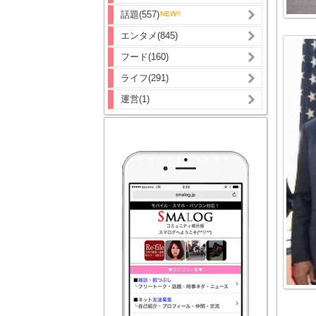
話題(557)
エンタメ(845)
フード(160)
ライフ(291)
運営(1)