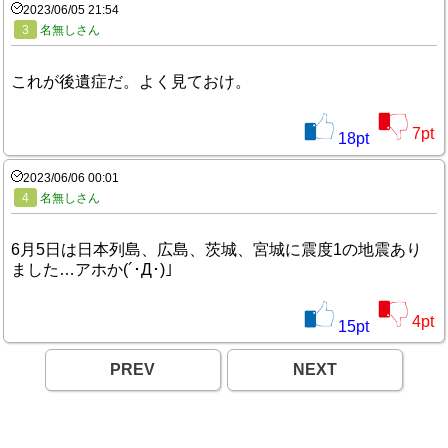
2023/06/05 21:54
3
名無しさん
これが後遺症だ。よく見ておけ。
7
pt
18
pt
2023/06/06 00:01
4
名無しさん
6月5日は日本列島、広島、茨城、宮城に震度1の地震あり
ました…アホか(´･Д･)」
4
pt
15
pt
PREV
NEXT