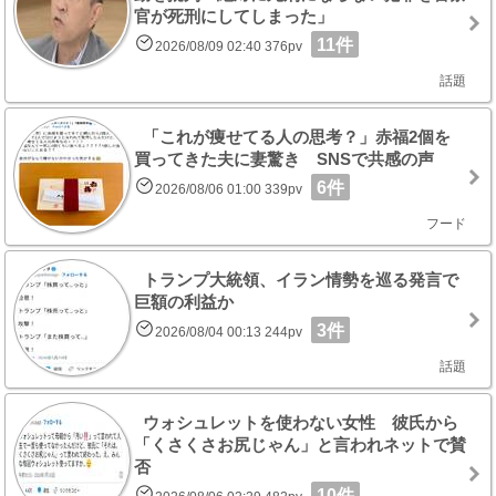
官が死刑にしてしまった」
11件
2026/08/09 02:40 376pv
話題
「これが痩せてる人の思考？」赤福2個を
買ってきた夫に妻驚き SNSで共感の声
6件
2026/08/06 01:00 339pv
フード
トランプ大統領、イラン情勢を巡る発言で
巨額の利益か
3件
2026/08/04 00:13 244pv
話題
ウォシュレットを使わない女性 彼氏から
「くさくさお尻じゃん」と言われネットで賛
否
10件