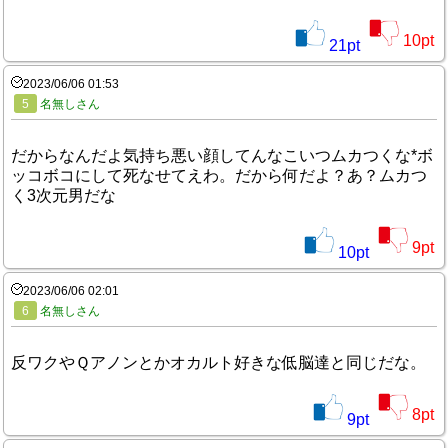
10
pt
21
pt
2023/06/06 01:53
5
名無しさん
だからなんだよ気持ち悪い顔してんなこいつムカつくな*ボ
ッコボコにして死なせてえわ。だから何だよ？あ？ムカつ
く3次元男だな
9
pt
10
pt
2023/06/06 02:01
6
名無しさん
反ワクやＱアノンとかオカルト好きな低脳達と同じだな。
8
pt
9
pt