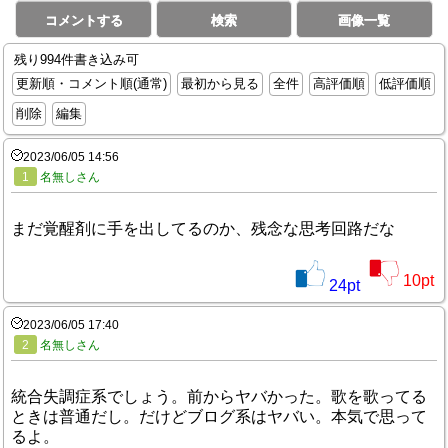
コメントする
検索
画像一覧
残り994件書き込み可
更新順・コメント順(通常)
最初から見る
全件
高評価順
低評価順
削除
編集
2023/06/05 14:56
1
名無しさん
まだ覚醒剤に手を出してるのか、残念な思考回路だな
10
pt
24
pt
2023/06/05 17:40
2
名無しさん
統合失調症系でしょう。前からヤバかった。歌を歌ってる
ときは普通だし。だけどブログ系はヤバい。本気で思って
るよ。