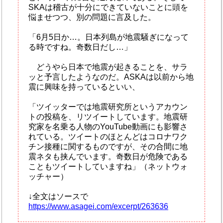
SKAは稽古が十分にできていないことに頭を
悩ませつつ、別の問題に言及した。
「6月5日か…。日本列島が地震騒ぎになって
る時ですね。奇数日だし…」
どうやら日本で地震が起きることを、サラ
ッと予言したようなのだ。ASKAは以前から地
震に興味を持っているといい、
「ツイッターでは地震研究所というアカウン
トの投稿を、リツイートしています。地震研
究家を名乗る人物のYouTube動画にも影響さ
れている。ツイートのほとんどはコロナワク
チン接種に関するものですが、その合間に地
震ネタも挟んでいます。奇数日が危険である
こともツイートしていますね」（ネットウォ
ッチャー）
↓全文はソースで
https://www.asagei.com/excerpt/263636