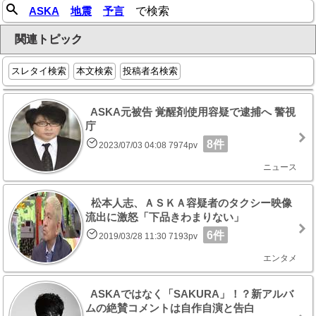
ASKA
地震
予言
で検索
関連トピック
スレタイ検索
本文検索
投稿者名検索
ASKA元被告 覚醒剤使用容疑で逮捕へ 警視
庁
8件
2023/07/03 04:08 7974pv
ニュース
松本人志、ＡＳＫＡ容疑者のタクシー映像
流出に激怒「下品きわまりない」
6件
2019/03/28 11:30 7193pv
エンタメ
ASKAではなく「SAKURA」！？新アルバ
ムの絶賛コメントは自作自演と告白