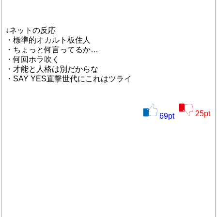
↓ネットの反応
・標準的オカルト板住人
・ちょっと何言ってるか…
・何回ホラ吹く
・才能と人格は別だからな
・SAY YES直撃世代にこれはツライ
25
pt
69
pt