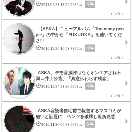
4件
2017/02/27 13:59 5289pv
エンタメ
【ASKA】ニューアルバム「Too many peo
ple」の中から「FUKUOKA」を聴いてくだ
さい
4件
2016/12/26 10:53 7790pv
エンタメ
ASKA、デモ音源許可なくオンエアされ不
満→井上公造、「真意伝わらず残念」
4件
2016/12/24 23:20 6068pv
エンタメ
ASKA容疑者自宅前で報道するマスコミが
酷いと話題に ベンツを破壊し近所迷惑
6件
2016/11/30 09:27 6072pv