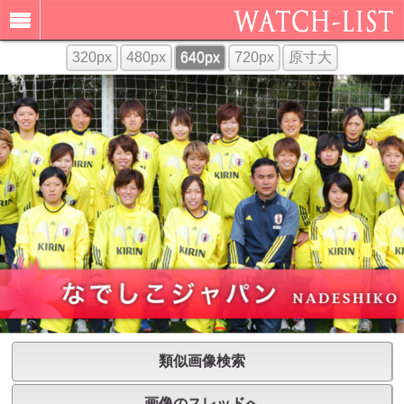
320px
480px
640px
720px
原寸大
類似画像検索
画像のスレッドへ