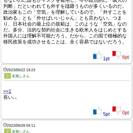
もないのに誰もがマスクを着用し、今や政治的に「個人の
判断」だといわれても外すを躊躇うものが多くいるのだ。
政治家もこの「空気」を理解しているので、「外すことを
勧める」とも「外せばいいじゃん」とも言わない。つま
り、日本社会の最上位の規範は、このような「空気」なの
だ。多分、法的な契約社会に生きる欧米人をはじめとする
外国人には理解不可能だろう。だから、この国で積極的な
移民政策を成功させることは、全く容易ではないだろう。
6
pt
1
pt
2023/06/22 19:23
2
名無しさん
>>1
長い､､
0
pt
5
pt
2023/06/28 04:11
3
名無しさん