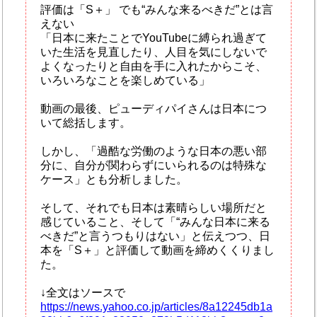
評価は「S＋」 でも“みんな来るべきだ”とは言
えない
「日本に来たことでYouTubeに縛られ過ぎて
いた生活を見直したり、人目を気にしないで
よくなったりと自由を手に入れたからこそ、
いろいろなことを楽しめている」
動画の最後、ピューディパイさんは日本につ
いて総括します。
しかし、「過酷な労働のような日本の悪い部
分に、自分が関わらずにいられるのは特殊な
ケース」とも分析しました。
そして、それでも日本は素晴らしい場所だと
感じていること、そして「“みんな日本に来る
べきだ”と言うつもりはない」と伝えつつ、日
本を「S＋」と評価して動画を締めくくりまし
た。
↓全文はソースで
https://news.yahoo.co.jp/articles/8a12245db1a