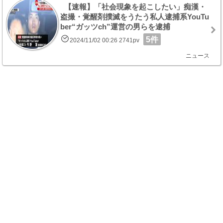
【速報】「社会現象を起こしたい」痴漢・
盗撮・覚醒剤撲滅をうたう私人逮捕系YouTu
ber“ガッツch”運営の男らを逮捕
5件
2024/11/02 00:26 2741pv
ニュース