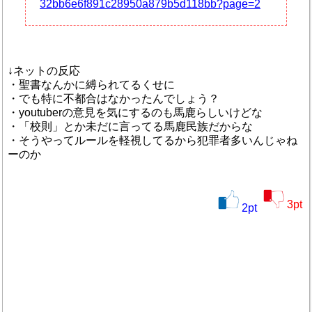
32bb6e6f891c28950a879b5d118bb?page=2
↓ネットの反応
・聖書なんかに縛られてるくせに
・でも特に不都合はなかったんでしょう？
・youtuberの意見を気にするのも馬鹿らしいけどな
・「校則」とか未だに言ってる馬鹿民族だからな
・そうやってルールを軽視してるから犯罪者多いんじゃね
ーのか
3
pt
2
pt