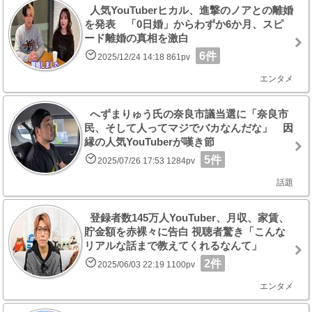
人気YouTuberヒカル、進撃のノアとの離婚
を発表 「0日婚」からわずか6か月、スピ
ード離婚の真相を激白
6件
2025/12/24 14:18 861pv
エンタメ
へずまりゅう氏の奈良市議当選に「奈良市
民、そして人ってマジでバカなんだな」 因
縁の人気YouTuberが嘆き節
5件
2025/07/26 17:53 1284pv
話題
登録者数145万人YouTuber、月収、家賃、
貯金額を赤裸々に告白 視聴者驚き「こんな
リアルな話まで教えてくれるなんて」
2件
2025/06/03 22:19 1100pv
エンタメ