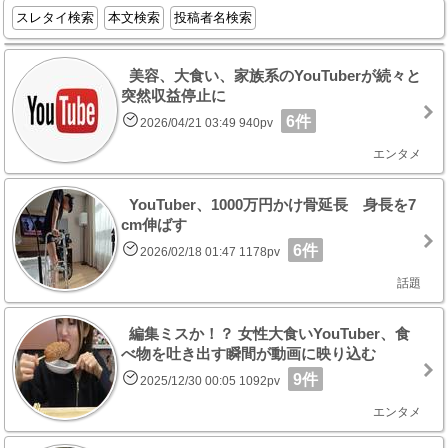
スレタイ検索
本文検索
投稿者名検索
美容、大食い、家族系のYouTuberが続々と
突然収益停止に
6件
2026/04/21 03:49 940pv
エンタメ
YouTuber、1000万円かけ骨延長 身長を7
cm伸ばす
6件
2026/02/18 01:47 1178pv
話題
編集ミスか！？ 女性大食いYouTuber、食
べ物を吐き出す瞬間が動画に映り込む
9件
2025/12/30 00:05 1092pv
エンタメ