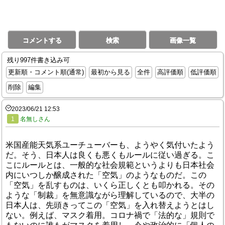
コメントする
検索
画像一覧
残り997件書き込み可
更新順・コメント順(通常)
最初から見る
全件
高評価順
低評価順
削除
編集
2023/06/21 12:53
1
名無しさん
米国産能天気系ユーチューバーも、ようやく気付いたよう
だ。そう、日本人は良くも悪くもルールに従い過ぎる。こ
こにルールとは、一般的な社会規範というよりも日本社会
内にいつしか醸成された「空気」のようなものだ。この
「空気」を乱すものは、いくら正しくとも叩かれる。その
ような「制裁」を無意識ながら理解しているので、大半の
日本人は、先頭きってこの「空気」を入れ替えようとはし
ない。例えば、マスク着用。コロナ禍で「法的な」規則で