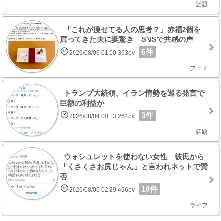
話題
「これが痩せてる人の思考？」赤福2個を
買ってきた夫に妻驚き SNSで共感の声
6件
2026/08/06 01:00 363pv
フード
トランプ大統領、イラン情勢を巡る発言で
巨額の利益か
3件
2026/08/04 00:13 264pv
話題
ウォシュレットを使わない女性 彼氏から
「くさくさお尻じゃん」と言われネットで賛
否
10件
2026/08/06 02:29 496pv
ライフ