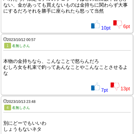
ない、金があっても買えないものは金持ちに関わらず大事
にするだろそれを勝手に座られたら怒って当然
6
pt
10
pt
2023/10/12 00:57
1
名無しさん
本物の金持ちなら、こんなことで怒らんだろ
むしろ女を札束で釣ってあんなことやこんなことさせるよ
な
13
pt
7
pt
2023/10/13 23:48
4
名無しさん
別にどーでもいいわ
しょうもないネタ