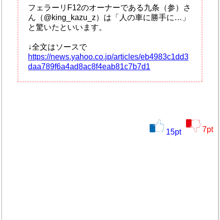
フェラーリF12のオーナーである九条（参）さ
ん（@king_kazu_z）は「人の車に勝手に…」
と驚いたといいます。
↓全文はソースで
https://news.yahoo.co.jp/articles/eb4983c1dd3
daa789f6a4ad8ac8f4eab81c7b7d1
7
pt
15
pt