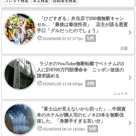
スレタイ検索
本文検索
投稿者名検索
「ひどすぎる」弁当店で200個無断キャン
セル…「最後は着信拒否」 店主が語る悪質
手口「グルだったのでしょう」
5件
2026/06/06 01:07 577pv
話題
ラジオのYouTube無断転載でベトナムの3
人に計8700万円賠償命令 ニッポン放送の
請求認める
4件
2026/01/26 12:26 643pv
ニュース
「富士山が見えないから切った」…中国資
本のホテルが隣人宅のヒノキ23本を無断伐
採した、「身勝手すぎる言い分」
5件
2024/03/04 06:10 1620pv