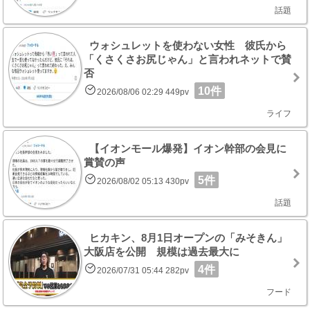
話題
ウォシュレットを使わない女性 彼氏から
「くさくさお尻じゃん」と言われネットで賛
否
10件
2026/08/06 02:29 449pv
ライフ
【イオンモール爆発】イオン幹部の会見に
賞賛の声
5件
2026/08/02 05:13 430pv
話題
ヒカキン、8月1日オープンの「みそきん」
大阪店を公開 規模は過去最大に
4件
2026/07/31 05:44 282pv
フード