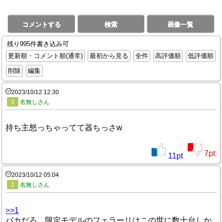
コメントする
検索
画像一覧
残り995件書き込み可
更新順・コメント順(通常)
最初から見る
全件
高評価順
低評価順
削除
編集
2023/10/12 12:30
3
名無しさん
持ち主怒っちゃってて器ちっさw
7
pt
11
pt
2023/10/12 05:04
2
名無しさん
>>1
バカだろ。限定モデルのフェラーリはこの世に数十台しか