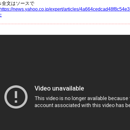
↓全文はソースで
https://news.yahoo.co.jp/expert/articles/4a664cedcad48f8c5
c