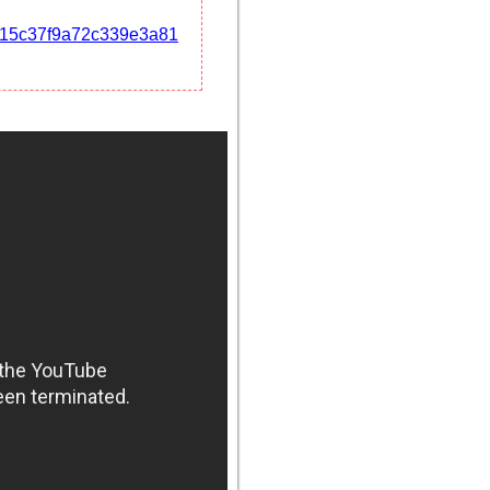
4e315c37f9a72c339e3a81