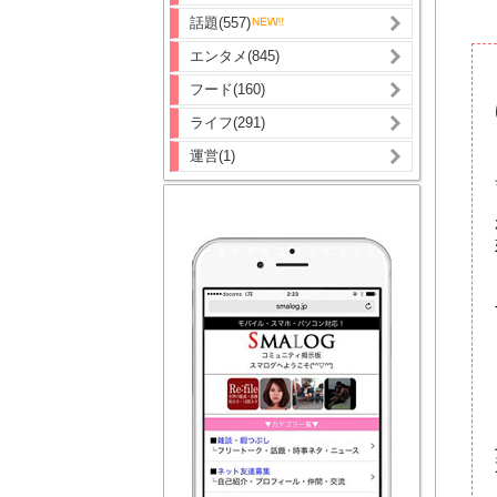
話題(557)
エンタメ(845)
フード(160)
ライフ(291)
運営(1)