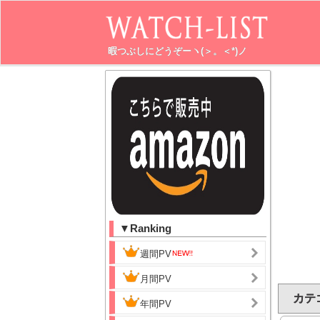
暇つぶしにどうぞーヽ(＞。＜*)ノ
▼Ranking
週間PV
月間PV
カテゴ
年間PV