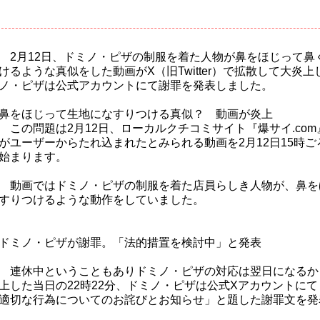
2月12日、ドミノ・ピザの制服を着た人物が鼻をほじって鼻
けるような真似をした動画がX（旧Twitter）で拡散して大炎
ノ・ピザは公式アカウントにて謝罪を発表しました。
鼻をほじって生地になすりつける真似？ 動画が炎上
この問題は2月12日、ローカルクチコミサイト『爆サイ.com
がユーザーからたれ込まれたとみられる動画を2月12日15時
始まります。
動画ではドミノ・ピザの制服を着た店員らしき人物が、鼻を
すりつけるような動作をしていました。
ドミノ・ピザが謝罪。「法的措置を検討中」と発表
連休中ということもありドミノ・ピザの対応は翌日になるか
上した当日の22時22分、ドミノ・ピザは公式Xアカウントに
適切な行為についてのお詫びとお知らせ」と題した謝罪文を発