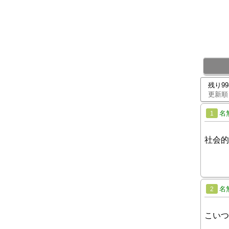
残り9
更新順
名
1
社会的
名
2
こいつ