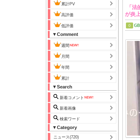
累計PV
「法
が炎
高評価
G
低評価
0
▼Comment
週間
月間
年間
累計
▼Search
新着コメント
新着画像
検索ワード
▼Category
ニュース(720)