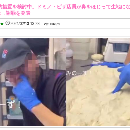
的措置を検討中」ドミノ・ピザ店員が鼻をほじって生地に
上→謝罪を発表
B★
2024/02/13 13:28
2件 1668pv