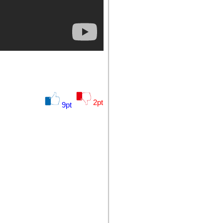
2
pt
9
pt