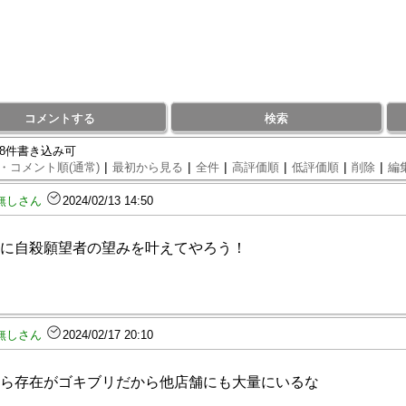
コメントする
検索
98件書き込み可
|
|
|
|
|
|
・コメント順(通常)
最初から見る
全件
高評価順
低評価順
削除
編
無しさん
2024/02/13 14:50
に自殺願望者の望みを叶えてやろう！
無しさん
2024/02/17 20:10
ら存在がゴキブリだから他店舗にも大量にいるな