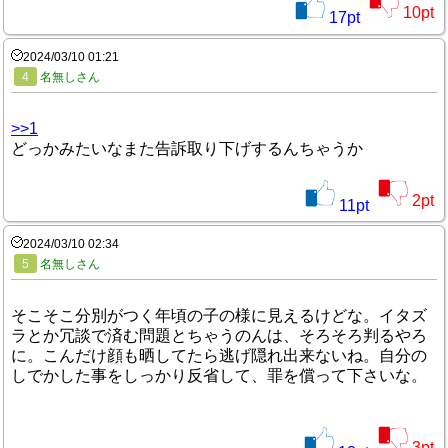
10
pt
17
pt
2024/03/10 01:21
4
名無しさん
>>1
どっかみたいなまた告訴取り下げするんちゃうか
2
pt
11
pt
2024/03/10 02:34
5
名無しさん
そこそこ分別がつく年頃の子の様に見えるけどな。イタズ
ラとか冗談で済む問題とちゃうのんは、そろそろ判るやろ
に。こんだけ顔も晒してたら逃げ隠れ出来ないね。自分の
しでかした事をしっかり反省して、罪を償って下さいな。
3
pt