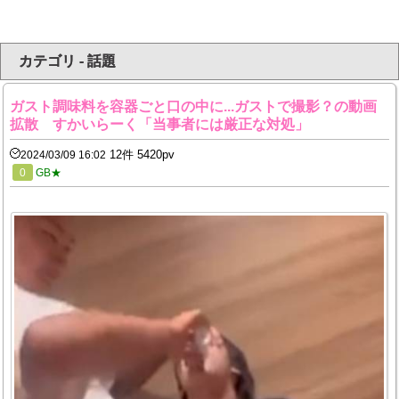
カテゴリ - 話題
ガスト調味料を容器ごと口の中に...ガストで撮影？の動画
拡散 すかいらーく「当事者には厳正な対処」
12件 5420pv
2024/03/09 16:02
0
GB★