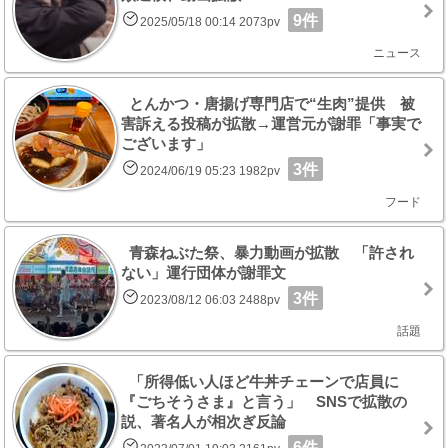
9件
2025/05/18 00:14 2073pv
ニュース
とんかつ・唐揚げ専門店で“生肉”提供 被
害訴える投稿が拡散→運営元が謝罪「事実で
ございます」
3件
2024/06/19 05:23 1982pv
フード
青森ねぶた祭、暴力動画が拡散 「許され
ない」運行団体が謝罪文
3件
2023/08/12 06:03 2488pv
話題
「所得低い人ほど牛丼チェーンで店員に
『ごちそうさま』と言う」 SNSで拡散の
説、著名人が相次ぎ反論
6件