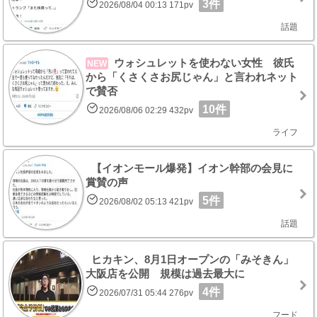
3件
2026/08/04 00:13 171pv
話題
ウォシュレットを使わない女性 彼氏
NEW
から「くさくさお尻じゃん」と言われネット
で賛否
10件
2026/08/06 02:29 432pv
ライフ
【イオンモール爆発】イオン幹部の会見に
賞賛の声
5件
2026/08/02 05:13 421pv
話題
ヒカキン、8月1日オープンの「みそきん」
大阪店を公開 規模は過去最大に
4件
2026/07/31 05:44 276pv
フード