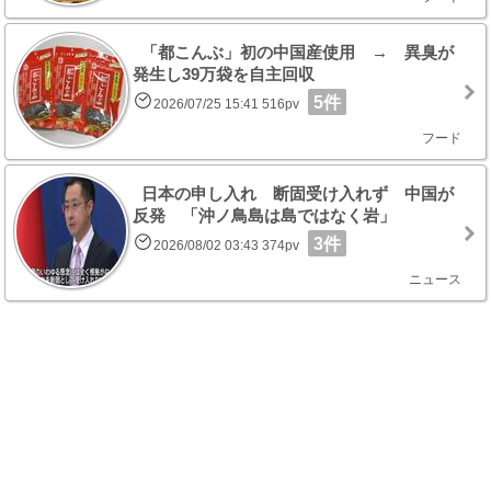
「都こんぶ」初の中国産使用 → 異臭が
発生し39万袋を自主回収
5件
2026/07/25 15:41 516pv
フード
日本の申し入れ 断固受け入れず 中国が
反発 「沖ノ鳥島は島ではなく岩」
3件
2026/08/02 03:43 374pv
ニュース