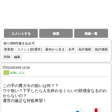
コメントする
検索
画像一覧
残り988件書き込み可
更新順・コメント順(通常)
最初から見る
全件
高評価順
低評価順
削除
編集
2024/03/09 16:58
1
名無しさん
この手の糞ガキの狙いは何？？
ウケ狙い？下手したら人生終わるくらいの賠償金なるのわ
からないの？
運営の厳正な対処希望！