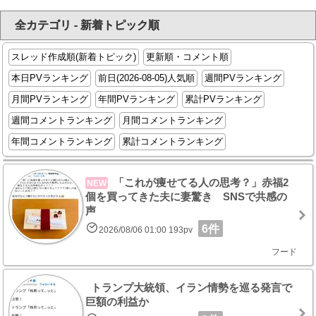
全カテゴリ - 新着トピック順
スレッド作成順(新着トピック)
更新順・コメント順
本日PVランキング
前日(2026-08-05)人気順
週間PVランキング
月間PVランキング
年間PVランキング
累計PVランキング
週間コメントランキング
月間コメントランキング
年間コメントランキング
累計コメントランキング
「これが痩せてる人の思考？」赤福2
NEW
個を買ってきた夫に妻驚き SNSで共感の
声
6件
2026/08/06 01:00 193pv
フード
トランプ大統領、イラン情勢を巡る発言で
巨額の利益か