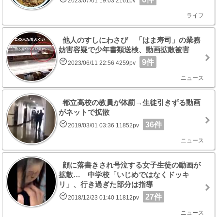
2023/07/01 19:03 2161pv
ライフ
他人のすしにわさび 「はま寿司」の業務
妨害容疑で少年書類送検、動画拡散被害
9件
2023/06/11 22:56 4259pv
ニュース
都立高校の教員が体罰→生徒引きずる動画
がネットで拡散
36件
2019/03/01 03:36 11852pv
ニュース
顔に落書きされ号泣する女子生徒の動画が
拡散… 中学校「いじめではなくドッキ
リ」、行き過ぎた部分は指導
27件
2018/12/23 01:40 11812pv
ニュース