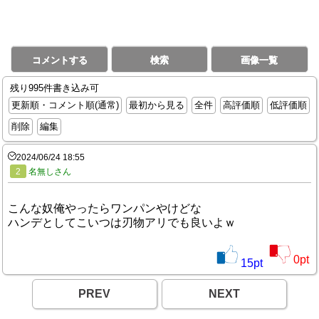
コメントする
検索
画像一覧
残り995件書き込み可
更新順・コメント順(通常)
最初から見る
全件
高評価順
低評価順
削除
編集
2024/06/24 18:55
2
名無しさん
こんな奴俺やったらワンパンやけどな
ハンデとしてこいつは刃物アリでも良いよｗ
0
pt
15
pt
PREV
NEXT