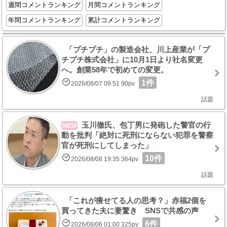
週間コメントランキング
月間コメントランキング
年間コメントランキング
累計コメントランキング
「プチプチ」の製造会社、川上産業が「プ
チプチ株式会社」に10月1日より社名変更
へ。創業58年で初めての変更。
1件
2026/08/07 09:51 90pv
話題
玉川徹氏、包丁男に発砲した警官の行
NEW
動を批判「絶対に死刑にならない犯罪を警察
官が死刑にしてしまった」
10件
2026/08/08 19:35 364pv
話題
「これが痩せてる人の思考？」赤福2個を
買ってきた夫に妻驚き SNSで共感の声
6件
2026/08/06 01:00 325pv