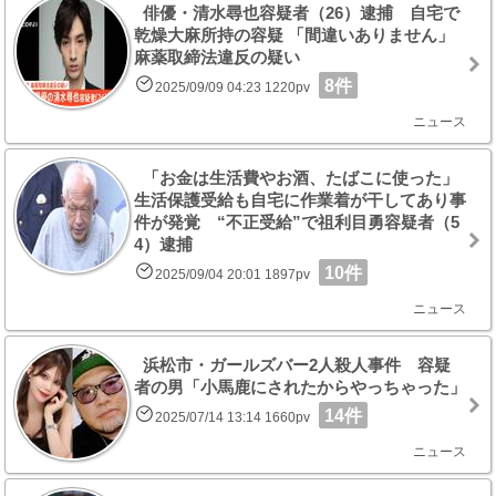
俳優・清水尋也容疑者（26）逮捕 自宅で
乾燥大麻所持の容疑 「間違いありません」
麻薬取締法違反の疑い
8件
2025/09/09 04:23 1220pv
ニュース
「お金は生活費やお酒、たばこに使った」
生活保護受給も自宅に作業着が干してあり事
件が発覚 “不正受給”で祖利目勇容疑者（5
4）逮捕
10件
2025/09/04 20:01 1897pv
ニュース
浜松市・ガールズバー2人殺人事件 容疑
者の男「小馬鹿にされたからやっちゃった」
14件
2025/07/14 13:14 1660pv
ニュース