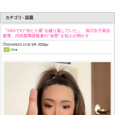
カテゴリ - 話題
「SNSでの“当たり屋”を繰り返していた」 旭川女子高生
殺害、内田梨瑚容疑者の“余罪”を知人が明かす
5件 2020pv
2024/06/23 13:30
0
GB★