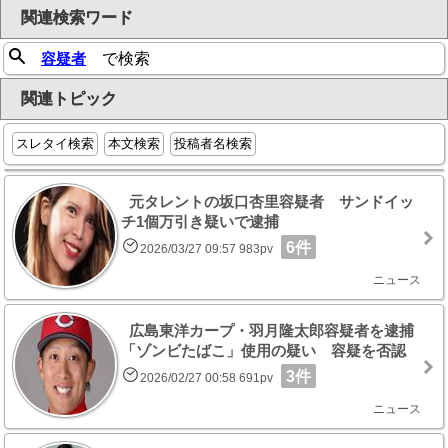
関連検索ワード
容疑者
で検索
関連トピック
スレタイ検索
本文検索
投稿者名検索
元タレントの坂口杏里容疑者 サンドイッ
チ1個万引き疑いで逮捕
6件
2026/03/27 09:57 983pv
ニュース
広島東洋カープ・羽月隆太郎容疑者を逮捕
「ゾンビたばこ」使用の疑い 容疑を否認
3件
2026/02/27 00:58 691pv
ニュース