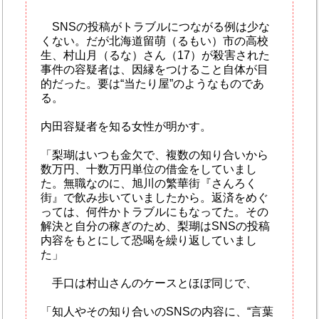
SNSの投稿がトラブルにつながる例は少な
くない。だが北海道留萌（るもい）市の高校
生、村山月（るな）さん（17）が殺害された
事件の容疑者は、因縁をつけること自体が目
的だった。要は“当たり屋”のようなものであ
る。
内田容疑者を知る女性が明かす。
「梨瑚はいつも金欠で、複数の知り合いから
数万円、十数万円単位の借金をしていまし
た。無職なのに、旭川の繁華街『さんろく
街』で飲み歩いていましたから。返済をめぐ
っては、何件かトラブルにもなってた。その
解決と自分の稼ぎのため、梨瑚はSNSの投稿
内容をもとにして恐喝を繰り返していまし
た」
手口は村山さんのケースとほぼ同じで、
「知人やその知り合いのSNSの内容に、“言葉