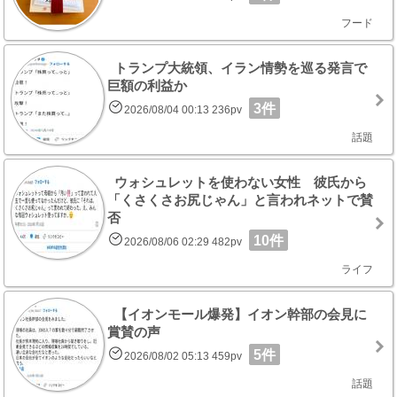
フード
トランプ大統領、イラン情勢を巡る発言で
巨額の利益か
3件
2026/08/04 00:13 236pv
話題
ウォシュレットを使わない女性 彼氏から
「くさくさお尻じゃん」と言われネットで賛
否
10件
2026/08/06 02:29 482pv
ライフ
【イオンモール爆発】イオン幹部の会見に
賞賛の声
5件
2026/08/02 05:13 459pv
話題