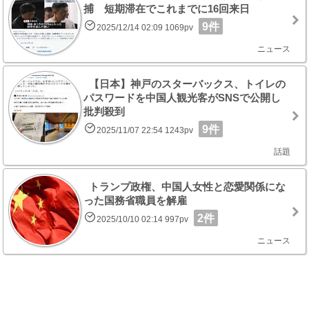
捕 短期滞在でこれまでに16回来日
9件
2025/12/14 02:09 1069pv
ニュース
【日本】神戸のスターバックス、トイレの
パスワードを中国人観光客がSNSで公開し
批判殺到
9件
2025/11/07 22:54 1243pv
話題
トランプ政権、中国人女性と恋愛関係にな
った国務省職員を解雇
2件
2025/10/10 02:14 997pv
ニュース