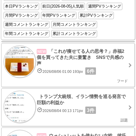
本日PVランキング
前日(2026-08-05)人気順
週間PVランキング
月間PVランキング
年間PVランキング
累計PVランキング
週間コメントランキング
月間コメントランキング
年間コメントランキング
累計コメントランキング
「これが痩せてる人の思考？」赤福2
NEW
個を買ってきた夫に妻驚き SNSで共感の
声
6件
2026/08/06 01:00 193pv
フード
トランプ大統領、イラン情勢を巡る発言で
巨額の利益か
3件
2026/08/04 00:13 171pv
話題
ウォシュレットを使わない女性 彼氏
NEW