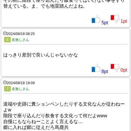
その前に階段で座り込んだり飯食ってはいけない事をすり
替えている。ま、でも地雷踏んだよね。
1
pt
5
pt
2024/08/18 08:25
6
名無しさん
はっきり差別で良いんじゃないかな
0
pt
8
pt
2024/08/18 19:09
7
名無しさん
道端や史跡に糞ションベンしたりする文化なんか従わねー
よw
階段で座り込んだり飲食する文化って何だよwww
自慢にもならねーことよく言えるな…
郷に入れば郷に従えだろ馬鹿共