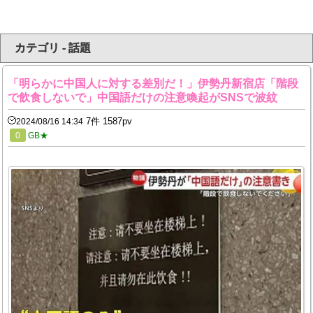
カテゴリ - 話題
「明らかに中国人に対する差別だ！」伊勢丹新宿店「階段
で飲食しないで」中国語だけの注意喚起がSNSで波紋
7件 1587pv
2024/08/16 14:34
0
GB★