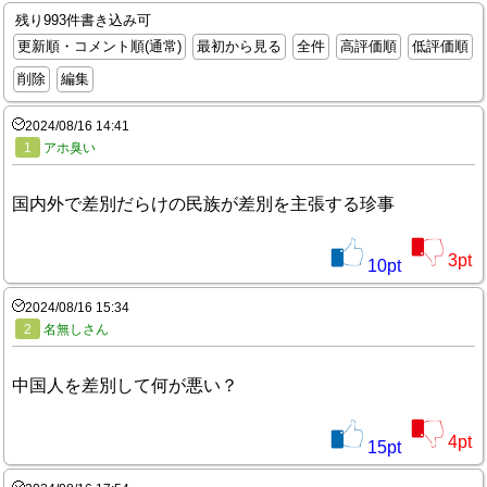
残り993件書き込み可
更新順・コメント順(通常)
最初から見る
全件
高評価順
低評価順
削除
編集
2024/08/16 14:41
1
アホ臭い
国内外で差別だらけの民族が差別を主張する珍事
3
pt
10
pt
2024/08/16 15:34
2
名無しさん
中国人を差別して何が悪い？
4
pt
15
pt