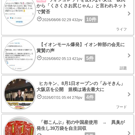
から「くさくさお尻じゃん」と言われネット
で賛否
10件
2026/08/06 02:29 432pv
ライフ
【イオンモール爆発】イオン幹部の会見に
賞賛の声
5件
2026/08/02 05:13 421pv
話題
ヒカキン、8月1日オープンの「みそきん」
大阪店を公開 規模は過去最大に
4件
2026/07/31 05:44 276pv
フード
「都こんぶ」初の中国産使用 → 異臭が
発生し39万袋を自主回収