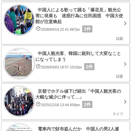
中国人による歌って踊る「爆花見」観光公
害に発展も 迷惑行為に住民困惑 中国大使
館が注意喚起
3件
2026/04/14 22:41 687pv
話題
中国人観光客、韓国に殺到して大変なこと
になってしまう
2件
2026/03/03 18:57 1015pv
話題
京都でホテル値下げ続出「中国人観光客の
大幅な減少に伴って…」
2件
2025/12/18 13:44 656pv
ライフ
電車内で財布盗んだか 中国人の男2人逮