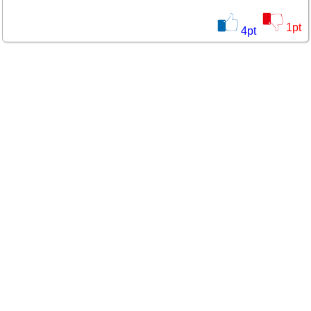
1
pt
4
pt