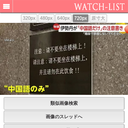
320px
480px
640px
720px
原寸大
類似画像検索
画像のスレッドへ