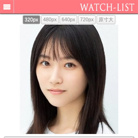
320px
480px
640px
720px
原寸大