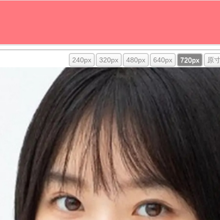
240px
320px
480px
640px
720px
原