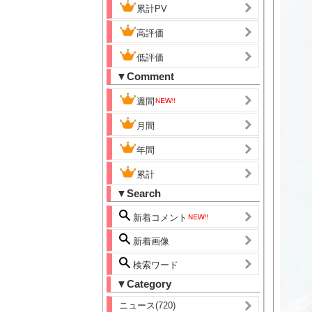
累計PV
高評価
低評価
▼Comment
週間
月間
年間
累計
▼Search
新着コメント
新着画像
検索ワード
▼Category
ニュース(720)