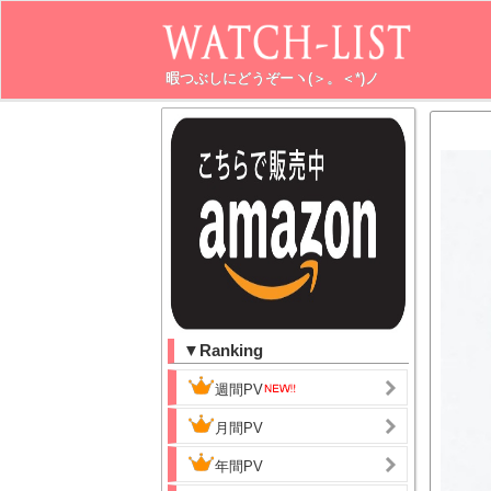
暇つぶしにどうぞーヽ(＞。＜*)ノ
▼Ranking
週間PV
月間PV
年間PV