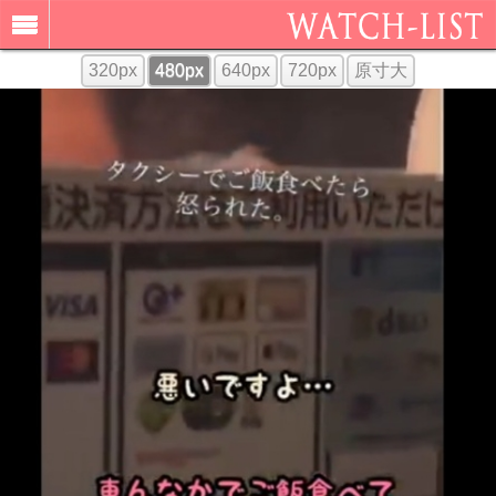
320px
480px
640px
720px
原寸大