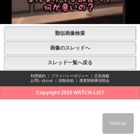
類似画像検索
画像のスレッドへ
スレッド一覧へ戻る
利用規約
｜
プライバシーポリシー
｜
広告掲載
お問い合わせ
｜
削除依頼
｜
捜査関係事項照会
Copyright 2016 WATCH-LIST
PAGE top