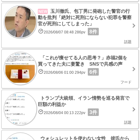
玉川徹氏、包丁男に発砲した警官の行
NEW
動を批判「絶対に死刑にならない犯罪を警察
官が死刑にしてしまった」
8件
2026/08/07 08:48 286pv
話題
「これが痩せてる人の思考？」赤福2個を
買ってきた夫に妻驚き SNSで共感の声
6件
2026/08/06 01:00 294pv
フード
トランプ大統領、イラン情勢を巡る発言で
巨額の利益か
3件
2026/08/04 00:13 222pv
話題
ウォシュレットを使わない女性 彼氏から