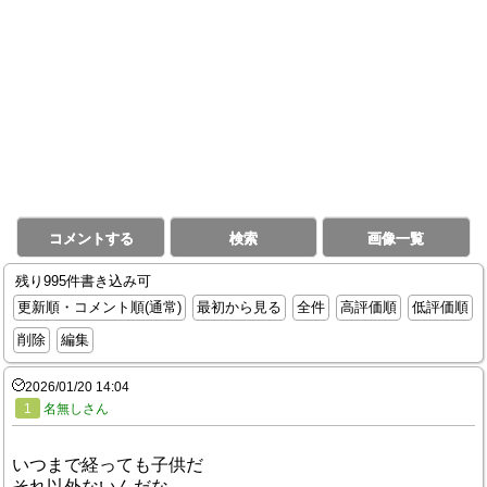
コメントする
検索
画像一覧
残り995件書き込み可
更新順・コメント順(通常)
最初から見る
全件
高評価順
低評価順
削除
編集
2026/01/20 14:04
1
名無しさん
いつまで経っても子供だ
それ以外ないんだな