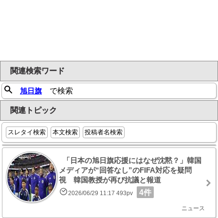
関連検索ワード
旭日旗
で検索
関連トピック
スレタイ検索
本文検索
投稿者名検索
「日本の旭日旗応援にはなぜ沈黙？」韓国
メディアが“回答なし”のFIFA対応を疑問
視 韓国教授が再び抗議と報道
4件
2026/06/29 11:17 493pv
ニュース