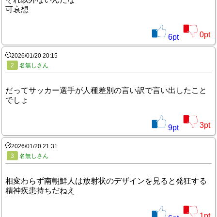
可哀想
0
pt
6
pt
2026/01/20 20:15
2
名無しさん
だってサッカー選手が人種差別の言い訳で言い出したこと
でしょ
3
pt
9
pt
2026/01/20 21:31
3
名無しさん
相変わらず南朝鮮人は放射状のデザインを見ると発狂する
精神疾患持ちだねえ
1
pt