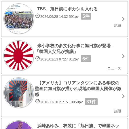
TBS、旭日旗にボカシを入れる
5件
2026/06/28 14:32 591pv
話題
米小学校の多文化行事に旭日旗が登場…
「韓国人父兄が抗議」
6件
2026/02/13 07:27 812pv
ニュース
【アメリカ】コリアンタウンにある学校の
壁画に旭日旗が描かれ現地の韓国人団体が激
怒
31件
2018/11/18 21:15 10850pv
話題
浜崎あゆみ、衣装に「旭日旗」で韓国ネッ