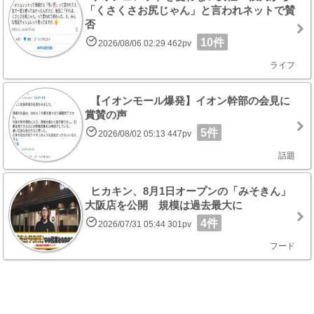
「くさくさお尻じゃん」と言われネットで賛
否
10件
2026/08/06 02:29 462pv
ライフ
【イオンモール爆発】イオン幹部の会見に
賞賛の声
5件
2026/08/02 05:13 447pv
話題
ヒカキン、8月1日オープンの「みそきん」
大阪店を公開 規模は過去最大に
4件
2026/07/31 05:44 301pv
フード