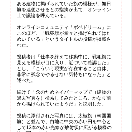
ある建物に掲げられていた旗の模様が、旭日
旗を連想させるとの指摘が出て、オンライン
上で議論を呼んでいる。
オンラインコミュニティ「ボベドリーム」に
このほど、「戦犯旗が堂々と掲げられてはた
めいている」というタイトルの投稿が掲載さ
れた。
投稿者は「仕事を終えて移動中に、戦犯旗に
見える模様が目に入り、近づいて確認した」
とし、「こういう現実が存在すること自体、
非常に残念でやるせない気持ちになった」と
述べた。
続けて「念のためネイバーマップで（建物の
過去写真を）検索してみたところ、かなり前
から掲げられていたようだ」と説明した。
投稿に添付された写真には、太極旗（韓国国
旗）と並んで、白地に中央の赤い円を中心と
して12本の赤い光線が放射状に広がる模様の