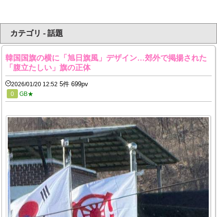
カテゴリ - 話題
韓国国旗の横に「旭日旗風」デザイン…郊外で掲揚された
「腹立たしい」旗の正体
5件 699pv
2026/01/20 12:52
0
GB★