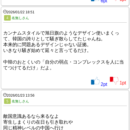
6
pt
2026/01/22 18:51
4
名無しさん
カンナムスタイルで旭日旗のようなデザイン使いまくっ
て、韓国の誇りとして騒ぎ散らしてたじゃんね。
本来的に問題あるデザインじゃない証拠。
いきなり騒ぎ始めて延々と言ってるだけ。
中韓のおとくいの「自分の弱点・コンプレックスを人に当
てつけてるだけ」だよ。
1
pt
2
pt
2026/01/23 13:56
5
名無しさん
敵国意識あるなら来るなよ
寄生しまくりの在日も引き取れや
同じ精神レベルの中国へ行け