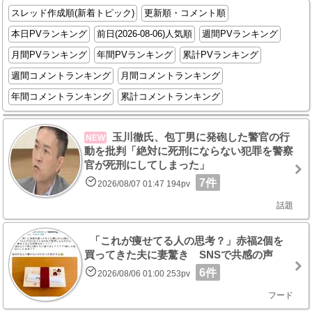
スレッド作成順(新着トピック)
更新順・コメント順
本日PVランキング
前日(2026-08-06)人気順
週間PVランキング
月間PVランキング
年間PVランキング
累計PVランキング
週間コメントランキング
月間コメントランキング
年間コメントランキング
累計コメントランキング
玉川徹氏、包丁男に発砲した警官の行
NEW
動を批判「絶対に死刑にならない犯罪を警察
官が死刑にしてしまった」
7件
2026/08/07 01:47 194pv
話題
「これが痩せてる人の思考？」赤福2個を
買ってきた夫に妻驚き SNSで共感の声
6件
2026/08/06 01:00 253pv
フード