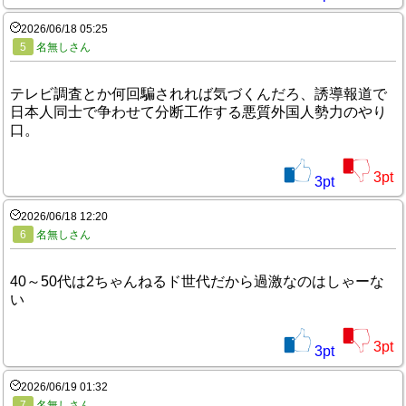
2026/06/18 05:25
5
名無しさん
テレビ調査とか何回騙されれば気づくんだろ、誘導報道で
日本人同士で争わせて分断工作する悪質外国人勢力のやり
口。
3
pt
3
pt
2026/06/18 12:20
6
名無しさん
40～50代は2ちゃんねるド世代だから過激なのはしゃーな
い
3
pt
3
pt
2026/06/19 01:32
7
名無しさん