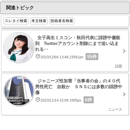
関連トピック
スレタイ検索
本文検索
投稿者名検索
女子高生ミスコン・秋田代表に誹謗中傷殺
到 Twitterアカウント削除にまで追い込ま
れる‥
55件
2023/12/04 13:48 23561pv
話題
ジャニーズ性加害「当事者の会」の４０代
男性死亡 自殺か ＳＮＳには多数の誹謗中
傷
0件
2023/11/14 15:09 1695pv
ニュース