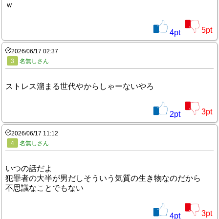
ｗ
5
pt
4
pt
2026/06/17 02:37
3
名無しさん
ストレス溜まる世代やからしゃーないやろ
3
pt
2
pt
2026/06/17 11:12
4
名無しさん
いつの話だよ
犯罪者の大半が男だしそういう気質の生き物なのだから
不思議なことでもない
3
pt
4
pt