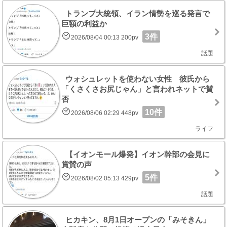
トランプ大統領、イラン情勢を巡る発言で
巨額の利益か
3件
2026/08/04 00:13 200pv
話題
ウォシュレットを使わない女性 彼氏から
「くさくさお尻じゃん」と言われネットで賛
否
10件
2026/08/06 02:29 448pv
ライフ
【イオンモール爆発】イオン幹部の会見に
賞賛の声
5件
2026/08/02 05:13 429pv
話題
ヒカキン、8月1日オープンの「みそきん」