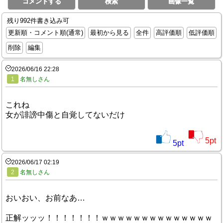
コメントする
検索
画像一覧
残り992件書き込み可
更新順・コメント順(通常)
最初から見る
全件
高評価順
低評価順
削除
編集
2026/06/16 22:28
1
名無しさん
これね
女が誹謗中傷と自覚してないだけ
5
pt
5
pt
2026/06/17 02:19
2
名無しさん
おいおい、お前なあ…
正解ッッッ！！！！！！！ｗｗｗｗｗｗｗｗｗｗｗｗｗｗ