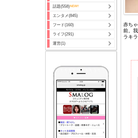
話題(558)
エンタメ(845)
赤ちゃ
フード(160)
前。我
ライフ(291)
ラキラ
運営(1)