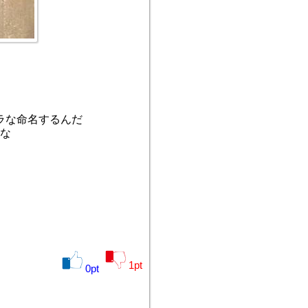
ラな命名するんだ
な
1
pt
0
pt