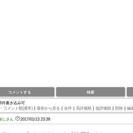
コメントする
検索
95件書き込み可
|
|
|
|
|
|
・コメント順(通常)
最初から見る
全件
高評価順
低評価順
削除
編
無しさん
2017/01/13 23:38