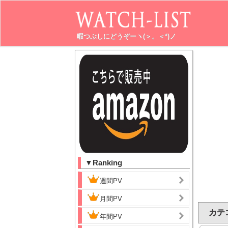
暇つぶしにどうぞーヽ(＞。＜*)ノ
▼Ranking
週間PV
月間PV
カテゴ
年間PV