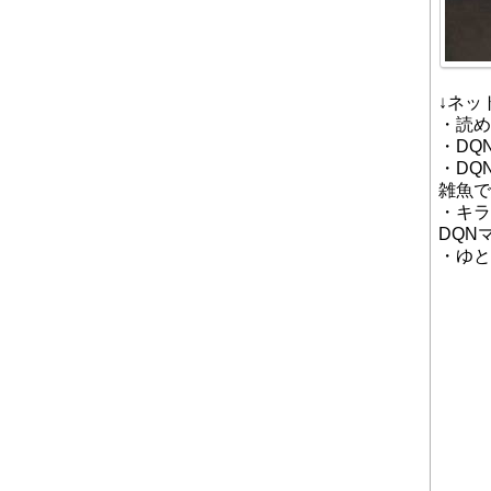
↓ネッ
・読め
・DQ
・DQ
雑魚で
・キラ
DQN
・ゆと