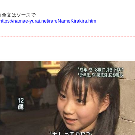
↓全文はソースで
https://namae-yurai.net/rareNameKirakira.htm