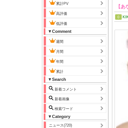
累計PV
【あな
高評価
KI
0
低評価
▼Comment
週間
月間
年間
累計
▼Search
新着コメント
新着画像
検索ワード
▼Category
ニュース(720)