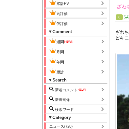
累計PV
ざわ
高評価
SA
0
低評価
▼Comment
ざわち
ビキニ
週間
月間
年間
累計
▼Search
新着コメント
新着画像
検索ワード
▼Category
ニュース(720)