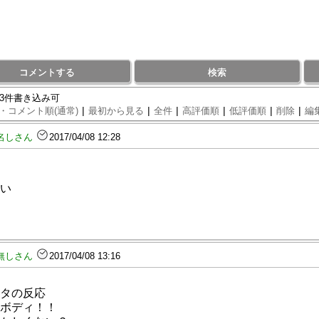
コメントする
検索
93件書き込み可
|
|
|
|
|
|
・コメント順(通常)
最初から見る
全件
高評価順
低評価順
削除
編
名しさん
2017/04/08 12:28
い
無しさん
2017/04/08 13:16
タの反応
ボディ！！