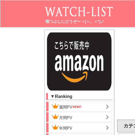
暇つぶしにどうぞーヽ(＞。＜*)ノ
▼Ranking
週間PV
月間PV
カテ
年間PV