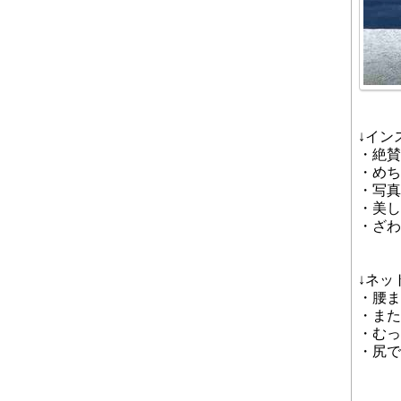
↓イン
・絶賛
・めち
・写真
・美し
・ざわ
↓ネッ
・腰ま
・また
・むっ
・尻で