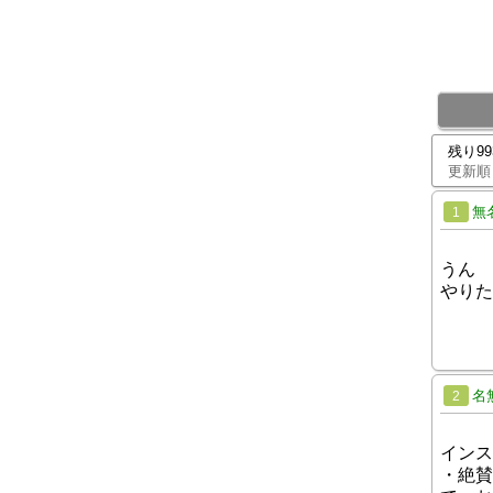
残り9
更新順
無
1
うん
やりた
名
2
インス
・絶賛