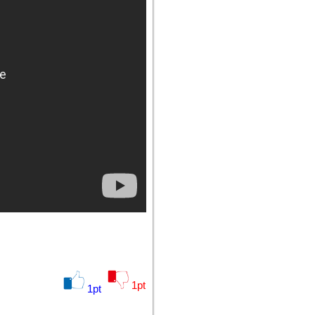
1
pt
1
pt