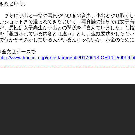
きたという。
さらに小出と一緒の写真やいびきの音声、小出とやり取りし
ンショットまで送られてきたという。写真誌の記事では女子高
が、男性は女子高生が小出との関係を「喜んでいました」と指
を「報道されている内容とは違う」とし、金銭要求をしたとい
で何かそそのかしている人がいるんじゃないか、お金のために
↓全文はソースで
http://www.hochi.co.jp/entertainment/20170613-OHT1T50094.h