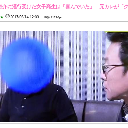
恵介に淫行受けた女子高生は「喜んでいた」…元カレが「
B★
2017/06/14 12:03
18件 11290pv