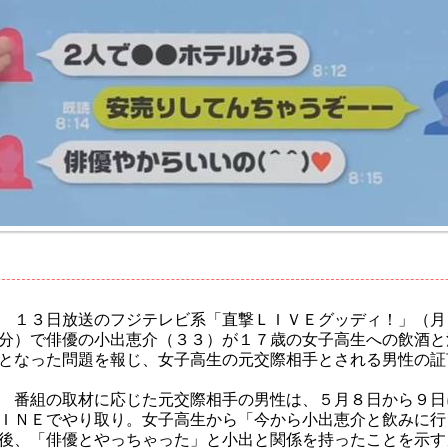
１３日放送のフジテレビ系「直撃ＬＩＶＥグッディ！」（月
分）で俳優の小出恵介（３３）が１７歳の女子高生への飲酒と
となった問題を報じ、女子高生の元交際相手とされる男性の証
番組の取材に応じた元交際相手の男性は、５月８日から９日
ＩＮＥでやり取り。女子高生から「今から小出恵介と飲みに行
後、「俳優とやっちゃった」と小出と関係を持ったことを示す