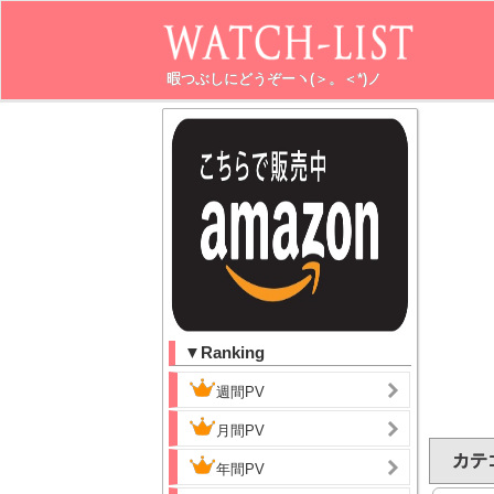
暇つぶしにどうぞーヽ(＞。＜*)ノ
▼Ranking
週間PV
月間PV
カテ
年間PV