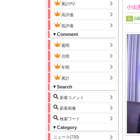
累計PV
小出
高評価
G
0
低評価
▼Comment
週間
月間
年間
累計
▼Search
新着コメント
新着画像
検索ワード
▼Category
ニュース(720)