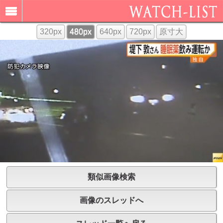
320px
480px
640px
720px
原寸大
類似画像検索
画像のスレッドへ