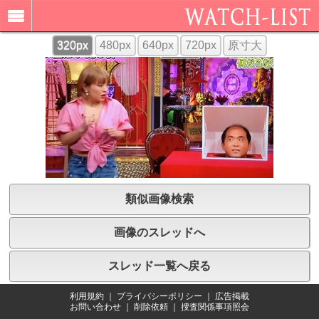
320px
480px
640px
720px
原寸大
類似画像検索
画像のスレッドへ
スレッド一覧へ戻る
利用規約
｜
プライバシーポリシー
｜
広告掲載
お問い合わせ
｜
削除依頼
｜
捜査関係事項照会